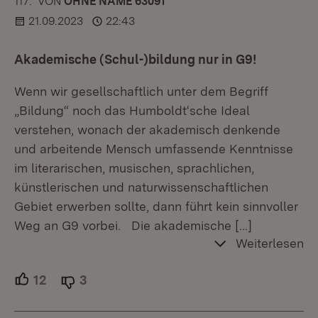
117.
KOMMENTAR
VON
:
OHNE NAME 63091
21.09.2023
22:43
Akademische (Schul-)bildung nur in G9!
Wenn wir gesellschaftlich unter dem Begriff
„Bildung“ noch das Humboldt‘sche Ideal
verstehen, wonach der akademisch denkende
und arbeitende Mensch umfassende Kenntnisse
im literarischen, musischen, sprachlichen,
künstlerischen und naturwissenschaftlichen
Gebiet erwerben sollte, dann führt kein sinnvoller
Weg an G9 vorbei. Die akademische
[…]
Weiterlesen
12
Unterstützer.
3
Ablehner.