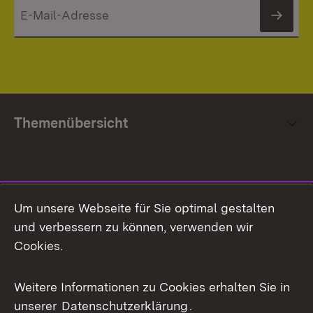
News
Themenübersicht
Social Media
Um unsere Webseite für Sie optimal gestalten
und verbessern zu können, verwenden wir
Facebook
Cookies.
Flickr
Weitere Informationen zu Cookies erhalten Sie in
X / Twitter
unserer
Datenschutzerklärung
.