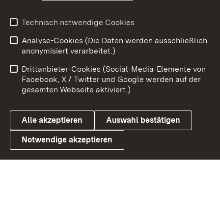
Youtube
Technisch notwendige Cookies
Zum 
Analyse-Cookies (Die Daten werden ausschließlich
Impressum
Kontakt
anonymisiert verarbeitet.)
Benutzungshinweise
Netiquette
Drittanbieter-Cookies (Social-Media-Elemente von
Barrierefreiheit
Datenschutz
Facebook, X / Twitter und Google werden auf der
gesamten Webseite aktiviert.)
Cookies
Alle akzeptieren
Auswahl bestätigen
Notwendige akzeptieren
Link zum Landesportal