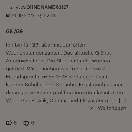
116.
KOMMENTAR
VON
:
OHNE NAME 63127
21.09.2023
22:41
G8 /G9
Ich bin für G9, aber mit den alten
Wochenstundenzahlen. Das aktuelle G 9 ist
Augenwischerei. Die Stundentafeln wurden
gekürzt. Wir brauchen wie früher für die 2.
Fremdsprache 5- 5- 4- 4- 4 Stunden. Dann
können Schüler eine Sprache. Es ist auch besser,
diese ganze Fächerproliferation zurückzustutzen.
Wenn Bio, Physik, Chemie und Ek wieder mehr
[…]
Weiterlesen
6
Unterstützer.
0
Ablehner.