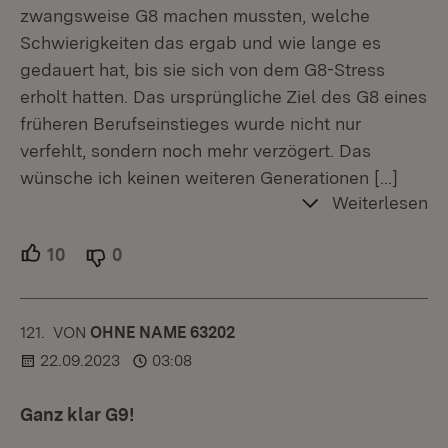
zwangsweise G8 machen mussten, welche
Schwierigkeiten das ergab und wie lange es
gedauert hat, bis sie sich von dem G8-Stress
erholt hatten. Das ursprüngliche Ziel des G8 eines
früheren Berufseinstieges wurde nicht nur
verfehlt, sondern noch mehr verzögert. Das
wünsche ich keinen weiteren Generationen
[…]
Weiterlesen
10
Unterstützer.
0
Ablehner.
121.
KOMMENTAR
VON
:
OHNE NAME 63202
22.09.2023
03:08
Ganz klar G9!