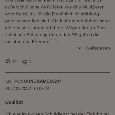
außerschulische Aktivitäten wie das Musizieren
oder Sport, die für die Persönlichkeitsbildung
ganz wesentlich sind. Als Instrumentallehrer habe
ich das seit Jahren erfahren. Wegen der großem
zeitlichen Belastung durch das G8 geben die
meisten das Erlernen
[…]
Weiterlesen
14
Unterstützer.
1
Ablehner.
124.
KOMMENTAR
VON
:
OHNE NAME 63244
22.09.2023
08:24
Qualität
Ich war im aktiven Schuldienst bei der Einführung