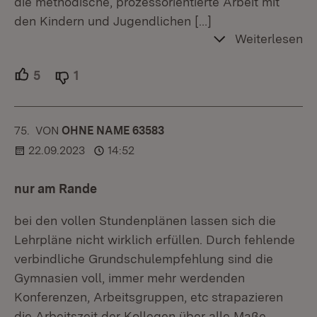
die methodische, prozessorientierte Arbeit mit
den Kindern und Jugendlichen
[…]
Weiterlesen
5
Unterstützer.
1
Ablehner.
75.
KOMMENTAR
VON
:
OHNE NAME 63583
22.09.2023
14:52
nur am Rande
bei den vollen Stundenplänen lassen sich die
Lehrpläne nicht wirklich erfüllen. Durch fehlende
verbindliche Grundschulempfehlung sind die
Gymnasien voll, immer mehr werdenden
Konferenzen, Arbeitsgruppen, etc strapazieren
die Arbeitszeit der Kollegen über alle Maße.