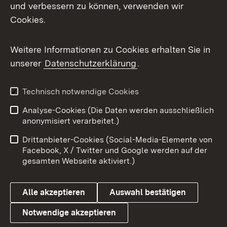
und verbessern zu können, verwenden wir
Facebook
Cookies.
Flickr
Weitere Informationen zu Cookies erhalten Sie in
X / Twitter
unserer
Datenschutzerklärung
.
Youtube
Technisch notwendige Cookies
Zum 
Analyse-Cookies (Die Daten werden ausschließlich
Impressum
Kontakt
anonymisiert verarbeitet.)
Benutzungshinweise
Netiquette
Drittanbieter-Cookies (Social-Media-Elemente von
Barrierefreiheit
Datenschutz
Facebook, X / Twitter und Google werden auf der
gesamten Webseite aktiviert.)
Cookies
Alle akzeptieren
Auswahl bestätigen
Notwendige akzeptieren
Link zum Landesportal