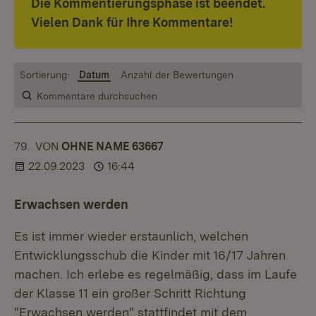
Die Kommentierungsphase ist beendet.
Vielen Dank für Ihre Kommentare!
Sortierung:
Datum
Anzahl der Bewertungen
Kommentare durchsuchen
79.
KOMMENTAR
VON
:
OHNE NAME 63667
22.09.2023
16:44
Erwachsen werden
Es ist immer wieder erstaunlich, welchen
Entwicklungsschub die Kinder mit 16/17 Jahren
machen. Ich erlebe es regelmäßig, dass im Laufe
der Klasse 11 ein großer Schritt Richtung
"Erwachsen werden" stattfindet mit dem