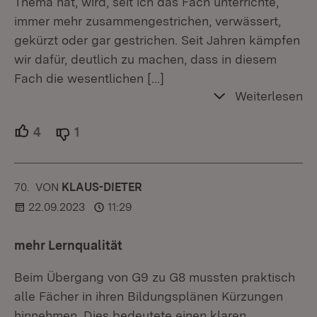
Thema hat, wird, seit ich das Fach unterrichte,
immer mehr zusammengestrichen, verwässert,
gekürzt oder gar gestrichen. Seit Jahren kämpfen
wir dafür, deutlich zu machen, dass in diesem
Fach die wesentlichen
[…]
Weiterlesen
4
Unterstützer.
1
Ablehner.
70.
KOMMENTAR
VON
:
KLAUS-DIETER
22.09.2023
11:29
mehr Lernqualität
Beim Übergang von G9 zu G8 mussten praktisch
alle Fächer in ihren Bildungsplänen Kürzungen
hinnehmen. Dies bedeutete einen klaren