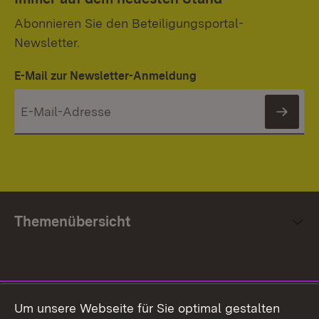
Abonnieren Sie den Beteiligungsportal-
Newsletter.
E-Mail zur Newsletter-Anmeldung
News
Themenübersicht
Social Media
Um unsere Webseite für Sie optimal gestalten