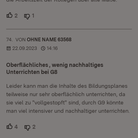
2
Unterstützer.
1
Ablehner.
74.
KOMMENTAR
VON
:
OHNE NAME 63568
22.09.2023
14:16
Oberflächliches , wenig nachhaltiges
Unterrichten bei G8
Leider kann man die Inhalte des Bildungsplanes
teilweise nur sehr oberflächlich unterrichten, da
sie viel zu "vollgestopft" sind, durch G9 könnte
man viel intensiver und nachhaltiger unterrichten.
4
Unterstützer.
2
Ablehner.