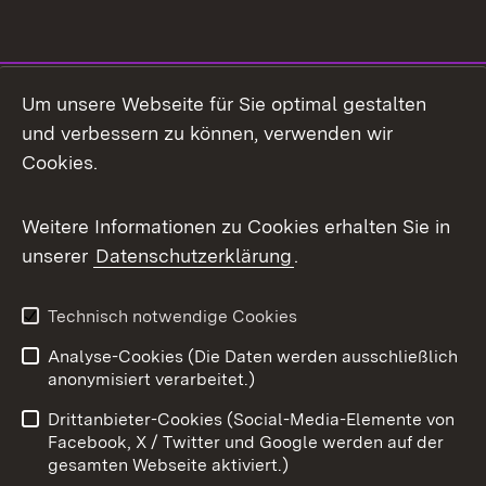
Social Media
Um unsere Webseite für Sie optimal gestalten
und verbessern zu können, verwenden wir
Facebook
Cookies.
Flickr
Weitere Informationen zu Cookies erhalten Sie in
X / Twitter
unserer
Datenschutzerklärung
.
Youtube
Technisch notwendige Cookies
Zum 
Analyse-Cookies (Die Daten werden ausschließlich
Impressum
Kontakt
anonymisiert verarbeitet.)
Benutzungshinweise
Netiquette
Drittanbieter-Cookies (Social-Media-Elemente von
Barrierefreiheit
Datenschutz
Facebook, X / Twitter und Google werden auf der
gesamten Webseite aktiviert.)
Cookies