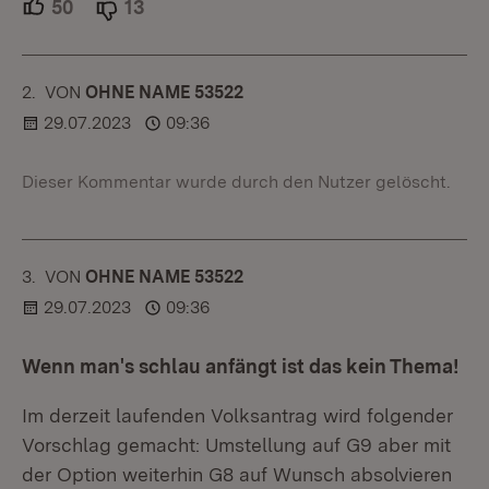
50
Unterstützer.
13
Ablehner.
2.
KOMMENTAR
VON
:
OHNE NAME 53522
29.07.2023
09:36
Dieser Kommentar wurde durch den Nutzer gelöscht.
3.
KOMMENTAR
VON
:
OHNE NAME 53522
29.07.2023
09:36
Wenn man's schlau anfängt ist das kein Thema!
Im derzeit laufenden Volksantrag wird folgender
Vorschlag gemacht: Umstellung auf G9 aber mit
der Option weiterhin G8 auf Wunsch absolvieren