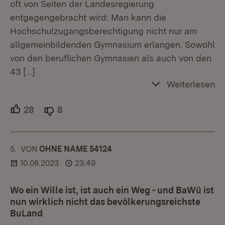
oft von Seiten der Landesregierung
entgegengebracht wird: Man kann die
Hochschulzugangsberechtigung nicht nur am
allgemeinbildenden Gymnasium erlangen. Sowohl
von den beruflichen Gymnasien als auch von den
43
[…]
Weiterlesen
28
Unterstützer.
8
Ablehner.
5.
KOMMENTAR
VON
:
OHNE NAME 54124
10.08.2023
23:49
Wo ein Wille ist, ist auch ein Weg - und BaWü ist
nun wirklich nicht das bevölkerungsreichste
BuLand