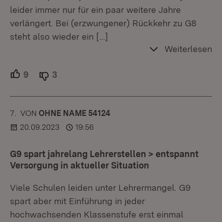
leider immer nur für ein paar weitere Jahre
verlängert. Bei (erzwungener) Rückkehr zu G8
steht also wieder ein
[…]
Weiterlesen
9
Unterstützer.
3
Ablehner.
7.
KOMMENTAR
VON
:
OHNE NAME 54124
20.09.2023
19:56
G9 spart jahrelang Lehrerstellen > entspannt
Versorgung in aktueller Situation
Viele Schulen leiden unter Lehrermangel. G9
spart aber mit Einführung in jeder
hochwachsenden Klassenstufe erst einmal