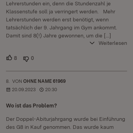
Lehrerstunden ein, denn die Stundenzahl je
Klassenstufe soll ja verringert werden. Mehr
Lehrerstunden werden erst benötigt, wenn
tatsächlich der 9. Jahrgang im Gym ankommt.
Damit sind 8(!) Jahre gewonnen, um die
[…]
Weiterlesen
8
Unterstützer.
0
Ablehner.
8.
KOMMENTAR
VON
:
OHNE NAME 61969
20.09.2023
20:30
Wo ist das Problem?
Der Doppel-Abiturjahrgang wurde bei Einführung
des G8 in Kauf genommen. Das wurde kaum