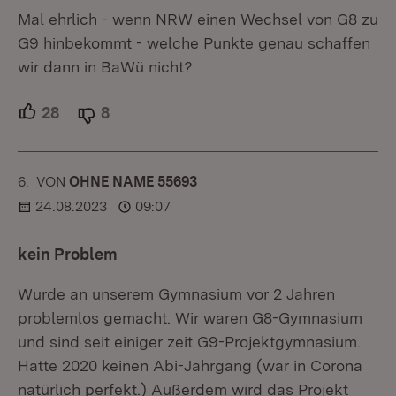
Mal ehrlich - wenn NRW einen Wechsel von G8 zu
G9 hinbekommt - welche Punkte genau schaffen
wir dann in BaWü nicht?
28
Unterstützer.
8
Ablehner.
6.
KOMMENTAR
VON
:
OHNE NAME 55693
24.08.2023
09:07
kein Problem
Wurde an unserem Gymnasium vor 2 Jahren
problemlos gemacht. Wir waren G8-Gymnasium
und sind seit einiger zeit G9-Projektgymnasium.
Hatte 2020 keinen Abi-Jahrgang (war in Corona
natürlich perfekt.) Außerdem wird das Projekt