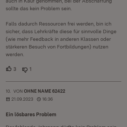
auch in Kauf genommen, bei der Abschaffung
sollte das kein Problem sein.
Falls dadurch Ressourcen frei werden, bin ich
sicher, dass Lehrkräfte diese für sinnvolle Dinge
(wie mehr Feedback in anderen Klassen oder
stärkeren Besuch von Fortbildungen) nutzen
werden.
3
Unterstützer.
1
Ablehner.
10.
KOMMENTAR
VON
:
OHNE NAME 62422
21.09.2023
16:36
Ein lösbares Problem