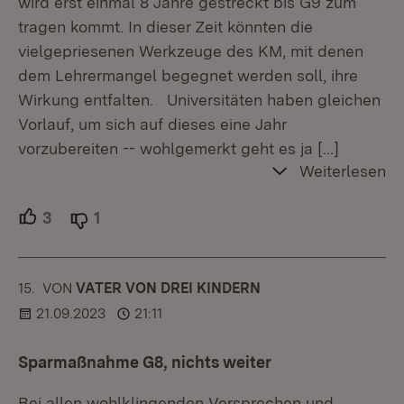
wird erst einmal 8 Jahre gestreckt bis G9 zum
tragen kommt. In dieser Zeit könnten die
vielgepriesenen Werkzeuge des KM, mit denen
dem Lehrermangel begegnet werden soll, ihre
Wirkung entfalten. Universitäten haben gleichen
Vorlauf, um sich auf dieses eine Jahr
vorzubereiten -- wohlgemerkt geht es ja
[…]
Weiterlesen
3
Unterstützer.
1
Ablehner.
15.
KOMMENTAR
VON
:
VATER VON DREI KINDERN
21.09.2023
21:11
Sparmaßnahme G8, nichts weiter
Bei allen wohlklingenden Versprechen und