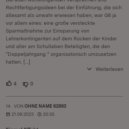
Rechtfertigungsideen bei der Einführung, die sich
allesamt als unwahr erwiesen haben, war G8 ja
vor allem eines: eine große versteckte
Sparmaßnahme zur Einsparung von
Lehrerkontingenten auf dem Rücken der Kinder
und aller am Schulleben Beteiligten, die den
"Doppeljahrgang " organisatorisch umzusetzen
hatten.
[…]
Weiterlesen
4
Unterstützer.
0
Ablehner.
14.
KOMMENTAR
VON
:
OHNE NAME 62893
21.09.2023
20:55