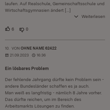
laufen. Auf Realschule, Gemeinschaftsschule und
Wirtschaftsgymnasien ändert
[…]
Weiterlesen
6
Unterstützer.
0
Ablehner.
10.
KOMMENTAR
VON
:
OHNE NAME 62422
21.09.2023
16:36
Ein lösbares Problem
Der fehlende Jahrgang dürfte kein Problem sein -
andere Bundesländer schaffen es ja auch.
Man weiß es langfristig - nämlich 8 Jahre vorher.
Das dürfte reichen, um im Bereich des
Arbeitsmarkts Lösungen zu finden.