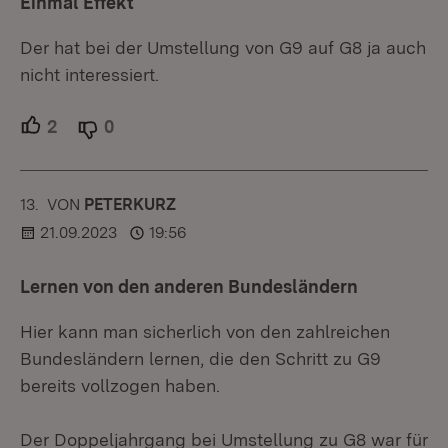
Einmal Effekt
Der hat bei der Umstellung von G9 auf G8 ja auch
nicht interessiert.
2
Unterstützer.
0
Ablehner.
13.
KOMMENTAR
VON
:
PETERKURZ
21.09.2023
19:56
Lernen von den anderen Bundesländern
Hier kann man sicherlich von den zahlreichen
Bundesländern lernen, die den Schritt zu G9
bereits vollzogen haben.
Der Doppeljahrgang bei Umstellung zu G8 war für