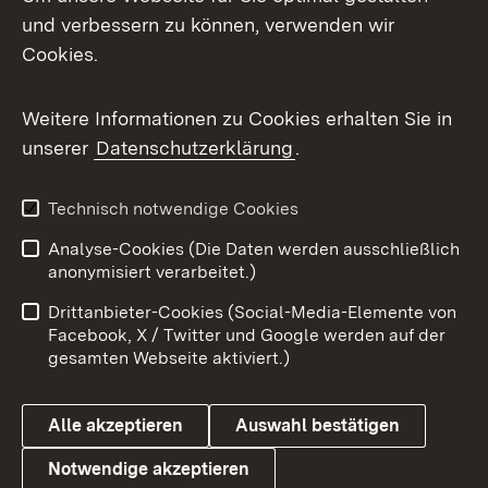
und verbessern zu können, verwenden wir
Facebook
Cookies.
Flickr
Weitere Informationen zu Cookies erhalten Sie in
X / Twitter
unserer
Datenschutzerklärung
.
Youtube
Technisch notwendige Cookies
Zum 
Analyse-Cookies (Die Daten werden ausschließlich
Impressum
Kontakt
anonymisiert verarbeitet.)
Benutzungshinweise
Netiquette
Drittanbieter-Cookies (Social-Media-Elemente von
Barrierefreiheit
Datenschutz
Facebook, X / Twitter und Google werden auf der
gesamten Webseite aktiviert.)
Cookies
Alle akzeptieren
Auswahl bestätigen
Notwendige akzeptieren
Link zum Landesportal