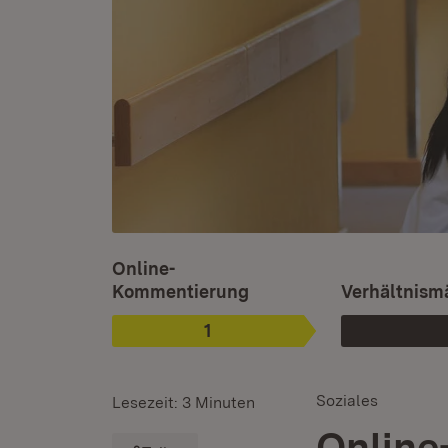
Ist ausgewählt.
Online-
Kommentierung
Verhältnism
1
Phase
:
Soziales
Lesezeit: 3 Minuten
Online