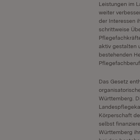
Leistungen im L
weiter verbesse
der Interessen i
schrittweise Ü
Pflegefachkräft
aktiv gestalten
bestehenden He
Pflegefachberuf
Das Gesetz enthä
organisatorisc
Württemberg. Di
Landespflegekam
Körperschaft des
selbst finanzier
Württemberg ihr