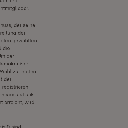
uf nicht
htmitglieder.
uss, der seine
reitung der
rsten gewählten
d die
Um der
demokratisch
 Wahl zur ersten
t der
registrieren
nhausstatistik
 erreicht, wird
is 9 sind