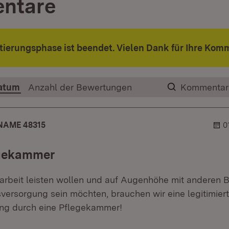
ntare
ierungsphase ist beendet. Vielen Dank für Ihre Kom
atum
Anzahl der Bewertungen
Kommentar
R
NAME 48315
0
egekammer
rbeit leisten wollen und auf Augenhöhe mit anderen 
versorgung sein möchten, brauchen wir eine legitimier
ung durch eine Pflegekammer!