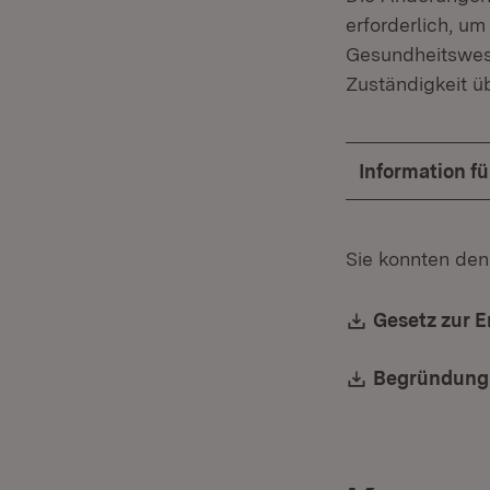
erforderlich, u
Gesundheitswes
Zuständigkeit ü
Information f
Sie konnten den
Download:
Gesetz zur 
Download:
Begründung 