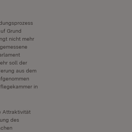
ndungsprozess
auf Grund
ngt nicht mehr
 angemessene
arlament
ehr soll der
derung aus dem
raufgenommen
pflegekammer in
Attraktivität
rung des
ischen