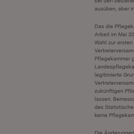
bei den bestehe
ausüben, aber i
Das die Pflegek
Arbeit im Mai 2
Wahl zur ersten
Vertreterversam
Pflegekammer g
Landespflegeka
legitimierte Gru
Vertreterversam
zukünftigen Pfl
lassen. Bemessu
des Statistisch
keine Pflegekam
Die Änderungen 