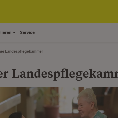
mieren
Service
iner Landespflegekammer
ner Landespflegekam