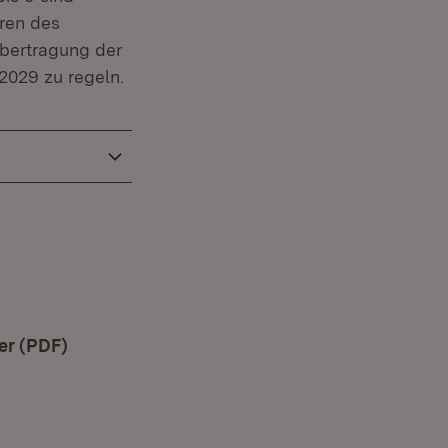
ren des
bertragung der
2029 zu regeln.
n neuem Fenster)
er (PDF)
(Öffnet in neuem Fenster)