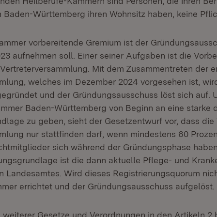
nden Heilberufe-Kammern sind Personen, die ihren Ber
n Baden-Württemberg ihren Wohnsitz haben, keine Pflic
ammer vorbereitende Gremium ist der Gründungsaussch
023 aufnehmen soll. Einer seiner Aufgaben ist die Vorbe
 Vertreterversammlung. Mit dem Zusammentreten der e
mlung, welches im Dezember 2024 vorgesehen ist, wir
egründet und der Gründungsausschuss löst sich auf. 
mmer Baden-Württemberg von Beginn an eine starke 
ndlage zu geben, sieht der Gesetzentwurf vor, dass die
mlung nur stattfinden darf, wenn mindestens 60 Prozen
ichtmitglieder sich während der Gründungsphase haben 
ngsgrundlage ist die dann aktuelle Pflege- und Kranke
en Landesamtes. Wird dieses Registrierungsquorum nicht
mer errichtet und der Gründungsausschuss aufgelöst.
weiterer Gesetze und Verordnungen in den Artikeln 2 b