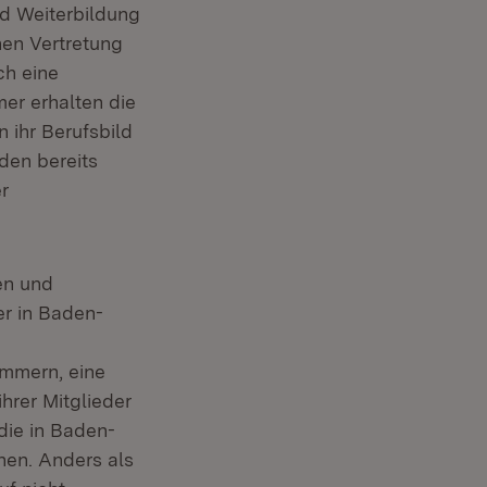
nd Weiterbildung
hen Vertretung
ch eine
er erhalten die
 ihr Berufsbild
den bereits
r
len und
r in Baden-
ammern, eine
hrer Mitglieder
 die in Baden-
nen. Anders als