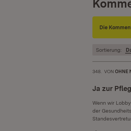
Komme
Die Komment
Sortierung:
D
348.
KOMMENTA
VON
:
OHNE 
Ja zur Pfl
Wenn wir Lobbya
der Gesundheits
Standesvertret