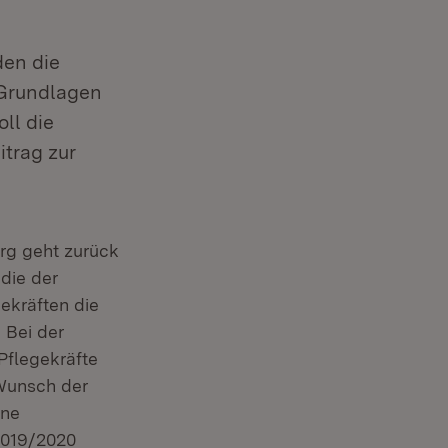
den die
 Grundlagen
ll die
itrag zur
rg geht zurück
die der
ekräften die
 Bei der
Pflegekräfte
 Wunsch der
ine
2019/2020