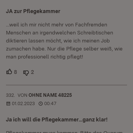
JA zur Pflegekammer
...weil ich mir nicht mehr von Fachfremden
Menschen an irgendwelchen Schreibtischen
diktieren lassen möcht, wie ich meinen Job
zumachen habe. Nur die Pflege selber weiß, wie
man professionell richtig pflegt!
8
Unterstützer.
2
Ablehner.
332.
KOMMENTAR
VON
:
OHNE NAME 48225
01.02.2023
00:47
Ja ich will die Pflegekammer…ganz klar!
Pflegekammer muss kommen. Bitte das Quorum