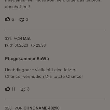
abschaffen!!
6
Unterstützer.
3
Ablehner.
331.
KOMMENTAR
VON
:
M.B.
31.01.2023
23:36
Pflegekammer BaWü
Unabdingbar - vielleicht eine letzte
Chance...vermutlich DIE letzte Chance!
11
Unterstützer.
3
Ablehner.
330.
KOMMENTAR
VON
:
OHNE NAME 48290