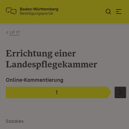
Zum Inhalt springen
Link zur Startseite
LP 17
Errichtung einer
Landespflegekammer
Ist ausgewählt.
Online-Kommentierung
1
Phase
:
Soziales