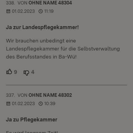
338.
KOMMENTAR
VON
:
OHNE NAME 48304
01.02.2023
11:19
Ja zur Landespflegekammer!
Wir brauchen unbedingt eine
Landespflegekammer für die Selbstverwaltung
des Berufsstandes in Ba-Wü!
9
Unterstützer.
4
Ablehner.
337.
KOMMENTAR
VON
:
OHNE NAME 48302
01.02.2023
10:39
Ja zu Pflegekammer
Es wird langsam Zeit!