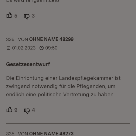
5
Unterstützer.
3
Ablehner.
336.
KOMMENTAR
VON
:
OHNE NAME 48299
01.02.2023
09:50
Gesetzesentwurf
Die Einrichtung einer Landespflegekammer ist
zwingend notwendig für die Pflegenden, um
endlich eine politische Vertretung zu haben.
9
Unterstützer.
4
Ablehner.
335.
KOMMENTAR
VON
:
OHNE NAME 48273