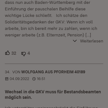
dass nun auch Baden-Württemberg mit der
Einführung der pauschalen Beihilfe diese
wichtige Lücke schließt. Ich schätze den
Solidaritätsgedanken der GKV: Wenn ich voll
arbeite, bin ich bereit mehr zu zahlen, wenn ich
weniger arbeite (z.B. Elternzeit, Pension)
[…]
Weiterlesen
32
Unterstützer.
4
Ablehner.
34.
KOMMENTAR
VON
:
WOLFGANG AUS PFORHEIM 40189
04.09.2022
16:51
Wechsel in die GKV muss für Bestandsbeamten
möglich sein.