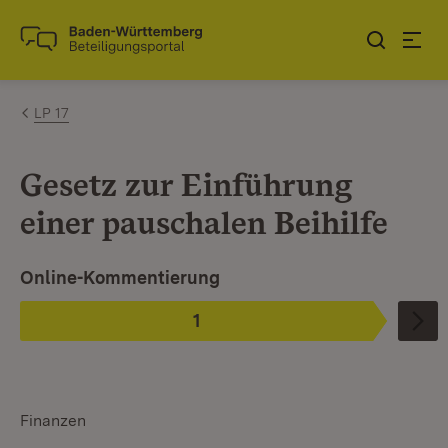
Zum Inhalt springen
Link zur Startseite
LP 17
Gesetz zur Einführung
einer pauschalen Beihilfe
Ist ausgewählt.
Online-Kommentierung
1
Phase
:
Finanzen