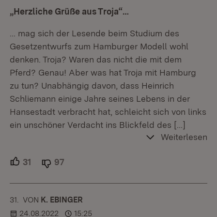
„Herzliche Grüße aus Troja“…
… mag sich der Lesende beim Studium des
Gesetzentwurfs zum Hamburger Modell wohl
denken. Troja? Waren das nicht die mit dem
Pferd? Genau! Aber was hat Troja mit Hamburg
zu tun? Unabhängig davon, dass Heinrich
Schliemann einige Jahre seines Lebens in der
Hansestadt verbracht hat, schleicht sich von links
ein unschöner Verdacht ins Blickfeld des
[…]
Weiterlesen
31
Unterstützer.
97
Ablehner.
31.
KOMMENTAR
VON
:
K. EBINGER
24.08.2022
15:25