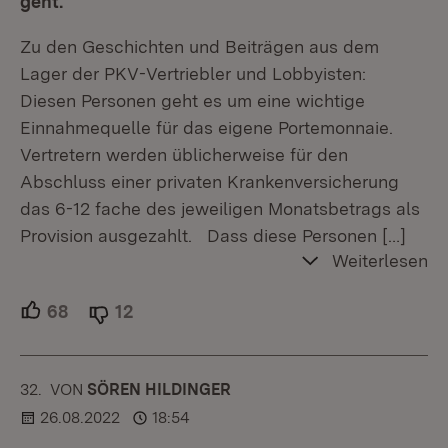
geht.
Zu den Geschichten und Beiträgen aus dem
Lager der PKV-Vertriebler und Lobbyisten:
Diesen Personen geht es um eine wichtige
Einnahmequelle für das eigene Portemonnaie.
Vertretern werden üblicherweise für den
Abschluss einer privaten Krankenversicherung
das 6-12 fache des jeweiligen Monatsbetrags als
Provision ausgezahlt. Dass diese Personen
[…]
Weiterlesen
68
Unterstützer.
12
Ablehner.
32.
KOMMENTAR
VON
:
SÖREN HILDINGER
26.08.2022
18:54