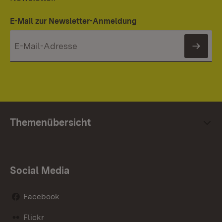
E-Mail zur Newsletter-Anmeldung
News
Themenübersicht
Social Media
Facebook
Flickr