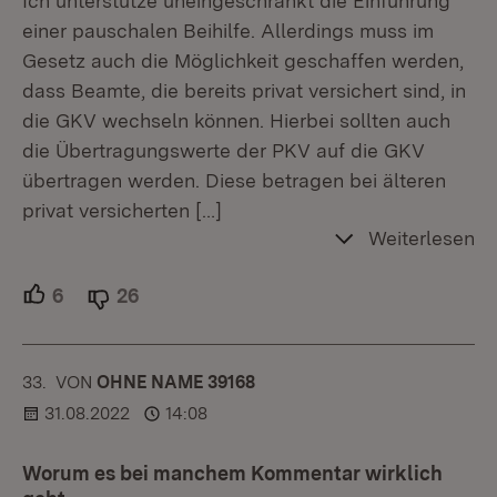
Ich unterstütze uneingeschränkt die Einführung
einer pauschalen Beihilfe. Allerdings muss im
Gesetz auch die Möglichkeit geschaffen werden,
dass Beamte, die bereits privat versichert sind, in
die GKV wechseln können. Hierbei sollten auch
die Übertragungswerte der PKV auf die GKV
übertragen werden. Diese betragen bei älteren
privat versicherten
[…]
Weiterlesen
6
Unterstützer.
26
Ablehner.
33.
KOMMENTAR
VON
:
OHNE NAME 39168
31.08.2022
14:08
Worum es bei manchem Kommentar wirklich