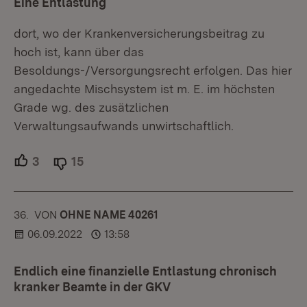
Eine Entlastung
dort, wo der Krankenversicherungsbeitrag zu
hoch ist, kann über das
Besoldungs-/Versorgungsrecht erfolgen. Das hier
angedachte Mischsystem ist m. E. im höchsten
Grade wg. des zusätzlichen
Verwaltungsaufwands unwirtschaftlich.
3
Unterstützer.
15
Ablehner.
36.
KOMMENTAR
VON
:
OHNE NAME 40261
06.09.2022
13:58
Endlich eine finanzielle Entlastung chronisch
kranker Beamte in der GKV