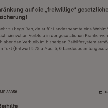
ränkung auf die „freiwillige“ gesetzlich
sicherung!
 sehr zu begrüßen, da er für Landesbeamte eine Wahlmög
tlich sinnvollen Verbleib in der gesetzlichen Krankenve
ch aber den Verbleib im bisherigen Beihilfesystem ermö
 im Text (Entwurf § 78 a Abs. 5, 6 Landesbeamtengesetz
zer.
blehner.
ME 38358
06
eihilfe