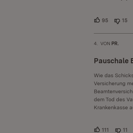
95
Unterstütz
15
Ab
4.
KOMMENTAR
VON
:
PR.
Pauschale B
Wie das Schicksa
Versicherung me
Beamtenversiche
dem Tod des Vat
Krankenkasse a
111
Unterstütz
11
Ab