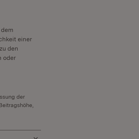
n dem
hkeit einer
 zu den
h oder
essung der
Beitragshöhe,