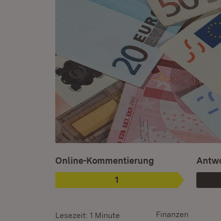
Ist ausgewählt.
Online-Kommentierung
Antwo
1
Phase
:
Finanzen
Lesezeit: 1 Minute