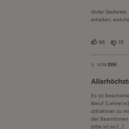
Guter Gedanke. 
erhalten, welche
95
Unterstütz
15
Ab
5.
KOMMENTAR
VON
:
SRK
Allerhöchst
Es ist beschäme
Beruf (Lehrer:in
attraktiver zu 
der Beamtinnen 
bitte ist so
[…]