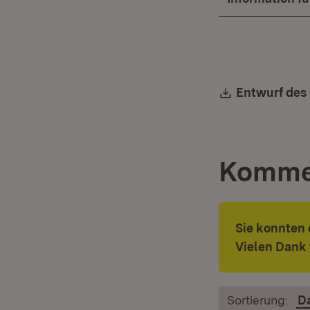
Download:
Entwurf des 
Komme
Sie konnten
Vielen Dank 
Sortierung:
D