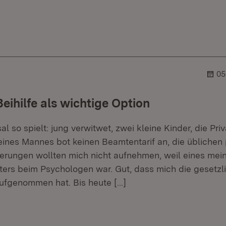
er.
lehner.
05
eihilfe als wichtige Option
l so spielt: jung verwitwet, zwei kleine Kinder, die Pri
ines Mannes bot keinen Beamtentarif an, die üblichen 
rungen wollten mich nicht aufnehmen, weil eines mein
ers beim Psychologen war. Gut, dass mich die gesetzl
ufgenommen hat. Bis heute
[…]
er.
lehner.