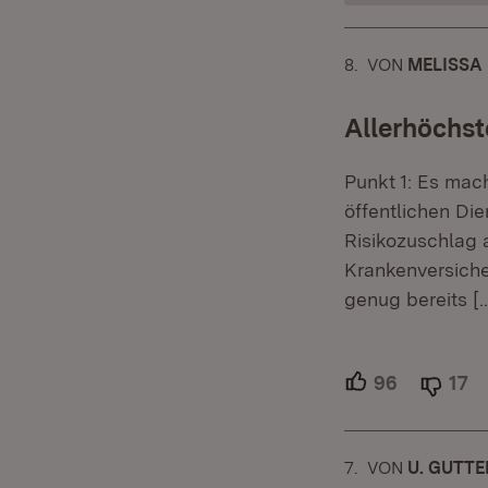
8.
KOMMENTAR
VON
:
MELISSA 
Allerhöchst
Punkt 1: Es mach
öffentlichen Die
Risikozuschlag 
Krankenversiche
genug bereits
[
96
Unterstütz
17
Ab
7.
KOMMENTAR
VON
:
U. GUTT