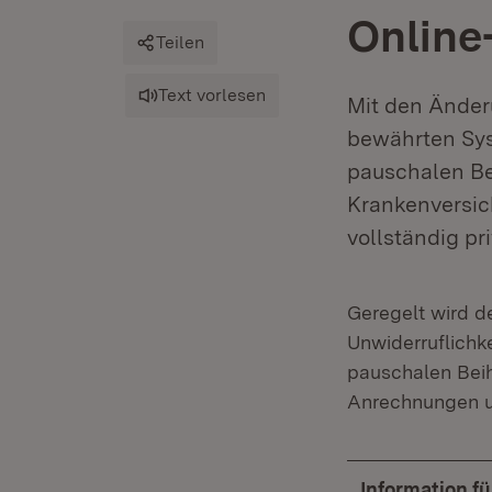
Online
Teilen
Text vorlesen
Mit den Änder
bewährten Sys
pauschalen Be
Krankenversich
vollständig pr
Geregelt wird d
Unwiderruflichke
pauschalen Beih
Anrechnungen un
Information f