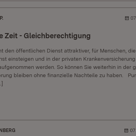
P.
07
e Zeit - Gleichberechtigung
t den öffentlichen Dienst attraktiver, für Menschen, die
nst einsteigen und in der privaten Krankenversicherung
aufgenommen werden. So können Sie weiterhin in der g
rung bleiben ohne finanzielle Nachteile zu haben. Pun
…]
er.
lehner.
ENBERG
07