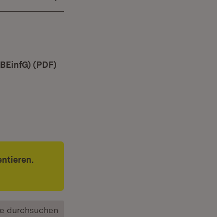
PBEinfG) (PDF)
(Öffnet in neuem Fenster)
ntieren.
e durchsuchen