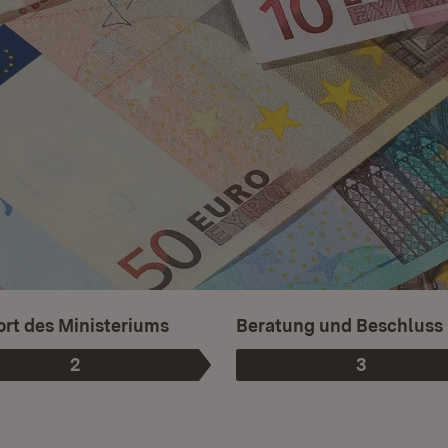
rt des Ministeriums
Beratung und Beschluss
2
3
Phase
:
Phase
: