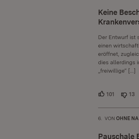
Keine Besch
Krankenver
Der Entwurf ist
einen wirtschaf
eröffnet, zuglei
dies allerdings
„freiwillige“
[…]
101
Unterstüt
13
A
6.
KOMMENTAR
VON
:
OHNE NA
Pauschale B