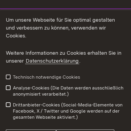
Social Media
Um unsere Webseite für Sie optimal gestalten
und verbessern zu können, verwenden wir
Facebook
Cookies.
Flickr
Weitere Informationen zu Cookies erhalten Sie in
X / Twitter
unserer
Datenschutzerklärung
.
Youtube
Technisch notwendige Cookies
Zum 
Analyse-Cookies (Die Daten werden ausschließlich
Impressum
Kontakt
anonymisiert verarbeitet.)
Benutzungshinweise
Netiquette
Drittanbieter-Cookies (Social-Media-Elemente von
Barrierefreiheit
Datenschutz
Facebook, X / Twitter und Google werden auf der
gesamten Webseite aktiviert.)
Cookies