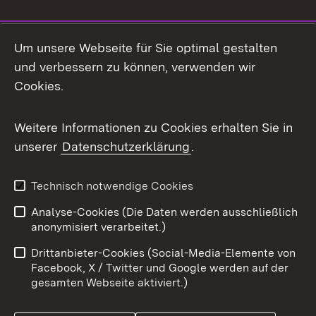
Social Media
Um unsere Webseite für Sie optimal gestalten
und verbessern zu können, verwenden wir
Facebook
Cookies.
Flickr
Weitere Informationen zu Cookies erhalten Sie in
X / Twitter
unserer
Datenschutzerklärung
.
Youtube
Technisch notwendige Cookies
Zum 
Analyse-Cookies (Die Daten werden ausschließlich
Impressum
Kontakt
anonymisiert verarbeitet.)
Benutzungshinweise
Netiquette
Drittanbieter-Cookies (Social-Media-Elemente von
Barrierefreiheit
Datenschutz
Facebook, X / Twitter und Google werden auf der
gesamten Webseite aktiviert.)
Cookies