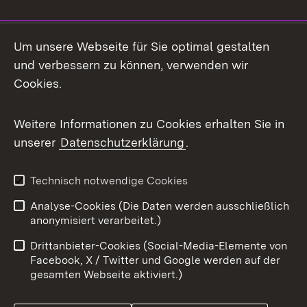
Social Media
Um unsere Webseite für Sie optimal gestalten
und verbessern zu können, verwenden wir
Facebook
Cookies.
Flickr
Weitere Informationen zu Cookies erhalten Sie in
X / Twitter
unserer
Datenschutzerklärung
.
Youtube
Technisch notwendige Cookies
Zum 
Analyse-Cookies (Die Daten werden ausschließlich
Impressum
Kontakt
anonymisiert verarbeitet.)
Benutzungshinweise
Netiquette
Drittanbieter-Cookies (Social-Media-Elemente von
Barrierefreiheit
Datenschutz
Facebook, X / Twitter und Google werden auf der
gesamten Webseite aktiviert.)
Cookies