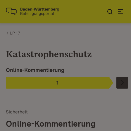
Zum Inhalt springen
Link zur Startseite
LP 17
Katastrophenschutz
Ist ausgewählt.
Online-Kommentierung
1
Phase
:
Sicherheit
Online-Kommentierung