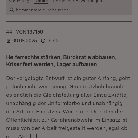
Sortierung:
Datum
Anzahl der Bewertungen
Kommentare durchsuchen
44.
KOMMENTAR
VON
:
137150
09.08.2025
19:42
Helferrechte stärken, Bürokratie abbauen,
Krisenfest werden, Lager aufbauen
Der vorgelegte Entwurf ist ein guter Anfang, geht
jedoch nicht weit genug. Grundsätzlich braucht
es endlich die Gleichstellung aller Einsatzkräfte,
unabhängig der Uniformfarbe und unabhängig
der Art des Einsatzes. Wer in den Diensten der
Öffentlichkeit zur Gefahrenabwehr im Einsatz ist
muss von der Arbeit freigestellt werden, egal ob
eine AEL
[…]