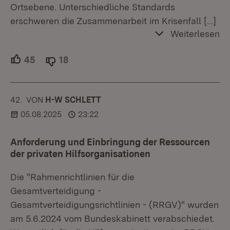
Ortsebene. Unterschiedliche Standards
erschweren die Zusammenarbeit im Krisenfall
[…]
Weiterlesen
45
Unterstützer.
18
Ablehner.
42.
KOMMENTAR
VON
:
H-W SCHLETT
05.08.2025
23:22
Anforderung und Einbringung der Ressourcen
der privaten Hilfsorganisationen
Die "Rahmenrichtlinien für die
Gesamtverteidigung -
Gesamtverteidigungsrichtlinien - (RRGV)" wurden
am 5.6.2024 vom Bundeskabinett verabschiedet.