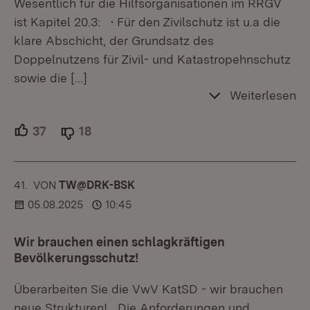
Wesentlich für die Hilfsorganisationen im RRGV
ist Kapitel 20.3: • Für den Zivilschutz ist u.a die
klare Abschicht, der Grundsatz des
Doppelnutzens für Zivil- und Katastropehnschutz
sowie die
[…]
Weiterlesen
37
Unterstützer.
18
Ablehner.
41.
KOMMENTAR
VON
:
TW@DRK-BSK
05.08.2025
10:45
Wir brauchen einen schlagkräftigen
Bevölkerungsschutz!
Überarbeiten Sie die VwV KatSD - wir brauchen
neue Strukturen! Die Anforderungen und