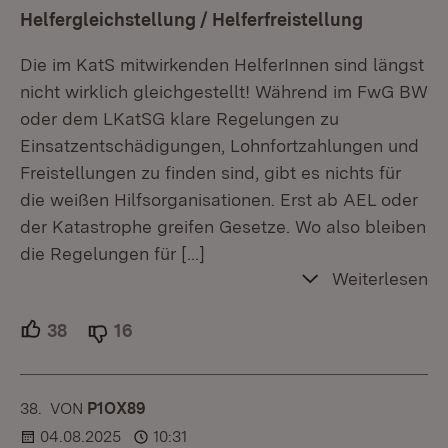
Helfergleichstellung / Helferfreistellung
Die im KatS mitwirkenden HelferInnen sind längst
nicht wirklich gleichgestellt! Während im FwG BW
oder dem LKatSG klare Regelungen zu
Einsatzentschädigungen, Lohnfortzahlungen und
Freistellungen zu finden sind, gibt es nichts für
die weißen Hilfsorganisationen. Erst ab AEL oder
der Katastrophe greifen Gesetze. Wo also bleiben
die Regelungen für
[…]
Weiterlesen
38
Unterstützer.
16
Ablehner.
38.
KOMMENTAR
VON
:
P1OX89
04.08.2025
10:31