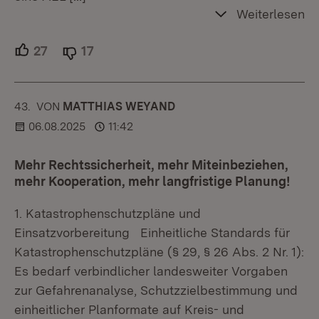
Weiterlesen
27
Unterstützer.
17
Ablehner.
43.
KOMMENTAR
VON
:
MATTHIAS WEYAND
06.08.2025
11:42
Mehr Rechtssicherheit, mehr Miteinbeziehen,
mehr Kooperation, mehr langfristige Planung!
1. Katastrophenschutzpläne und
Einsatzvorbereitung Einheitliche Standards für
Katastrophenschutzpläne (§ 29, § 26 Abs. 2 Nr. 1):
Es bedarf verbindlicher landesweiter Vorgaben
zur Gefahrenanalyse, Schutzzielbestimmung und
einheitlicher Planformate auf Kreis- und