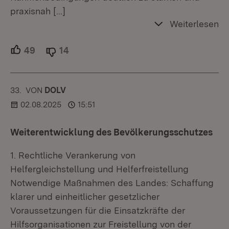
praxisnah
[…]
Weiterlesen
49
Unterstützer.
14
Ablehner.
33.
KOMMENTAR
VON
:
DOLV
02.08.2025
15:51
Weiterentwicklung des Bevölkerungsschutzes
1. Rechtliche Verankerung von
Helfergleichstellung und Helferfreistellung
Notwendige Maßnahmen des Landes: Schaffung
klarer und einheitlicher gesetzlicher
Voraussetzungen für die Einsatzkräfte der
Hilfsorganisationen zur Freistellung von der