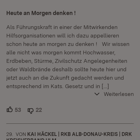
Heute an Morgen denken !
Als Führungskraft in einer der Mitwirkenden
Hilfsorganisationen will ich dazu appellieren
schon heute an morgen zu denken ! Wir wissen
alle nicht was morgen kommt Hochwasser,
Erdbeben, Stürme, Zivilschutz Angelegenheiten
oder Waldbrände deshalb sollte heute hier und
jetzt auch an die Zukunft gedacht werden und
entsprechend im Kats. Gesetz und in
[…]
Weiterlesen
53
Unterstützer.
22
Ablehner.
29.
KOMMENTAR
VON
:
KAI HÄCKEL | RKB ALB-DONAU-KREIS | DRK