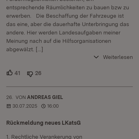
entsprechende Räumlichkeiten zu bauen bzw zu
erwerben. Die Beschaffung der Fahrzeuge ist
das eine, aber die dauerhafte Unterbringung das
andere. Hier werden Landesaufgaben meiner
Meinung nach auf die Hilfsorganisationen
abgewälzt.
[…]
Weiterlesen
41
Unterstützer.
26
Ablehner.
26.
KOMMENTAR
VON
:
ANDREAS GIEL
30.07.2025
16:00
Rückmeldung neues LKatsG
1. Rechtliche Verankerung von