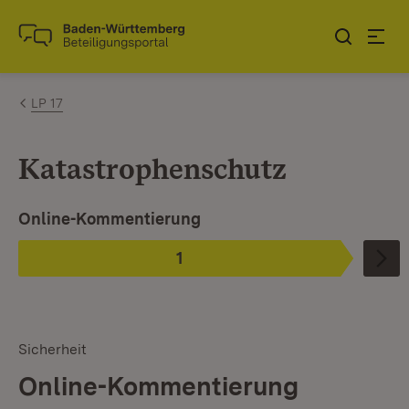
Zum Inhalt springen
Link zur Startseite
LP 17
Katastrophenschutz
Ist ausgewählt.
Online-Kommentierung
1
Phase
:
Sicherheit
Online-Kommentierung