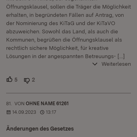
Öffnungsklausel, sollen die Träger die Möglichkeit
erhalten, in begründeten Fällen auf Antrag, von
der Nominierung des KiTaG und der KiTaVO
abzuweichen. Sowohl das Land, als auch die
Kommunen, begrüßen die Öffnungsklausel als
rechtlich sichere Möglichkeit, für kreative
Lösungen in der angespannten Betreuungs-
[…]
Weiterlesen
5
Unterstützer.
2
Ablehner.
81.
KOMMENTAR
VON
:
OHNE NAME 61261
14.09.2023
13:17
Änderungen des Gesetzes