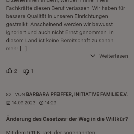
Fachkräfte diesen Beruf verlassen. Wir haben für
bessere Qualität in unseren Einrichtungen
gestreikt. Anscheinend werden wir bewusst
ignoriert und auch nicht Ernst genommen. In
diesem Land ist keine Bereitschaft zu sehen
mehr
[…]
Weiterlesen
2
Unterstützer.
1
Ablehner.
82.
KOMMENTAR
VON
:
BARBARA PFEIFFER, INITIATIVE FAMILIE E.V.
14.09.2023
14:29
Änderung des Gesetzes- der Weg in die Willkür?
Mit dem § 11 KiTaG, der sogenannten