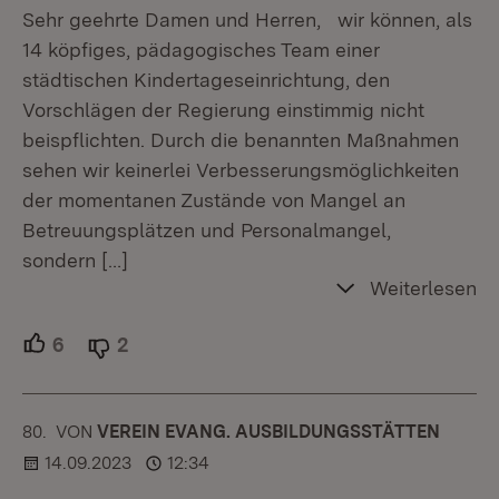
Sehr geehrte Damen und Herren, wir können, als
14 köpfiges, pädagogisches Team einer
städtischen Kindertageseinrichtung, den
Vorschlägen der Regierung einstimmig nicht
beispflichten. Durch die benannten Maßnahmen
sehen wir keinerlei Verbesserungsmöglichkeiten
der momentanen Zustände von Mangel an
Betreuungsplätzen und Personalmangel,
sondern
[…]
Weiterlesen
6
Unterstützer.
2
Ablehner.
80.
KOMMENTAR
VON
:
VEREIN EVANG. AUSBILDUNGSSTÄTTEN
14.09.2023
12:34