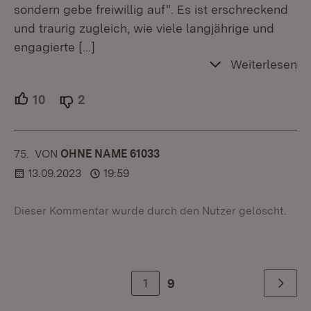
sondern gebe freiwillig auf". Es ist erschreckend
und traurig zugleich, wie viele langjährige und
engagierte
[…]
Weiterlesen
10
Unterstützer.
2
Ablehner.
75.
KOMMENTAR
VON
:
OHNE NAME 61033
13.09.2023
19:59
Dieser Kommentar wurde durch den Nutzer gelöscht.
1
9
Weiter