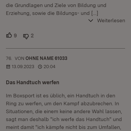
die Grundlagen und Ziele von Bildung und
Erziehung, sowie die Bildungs- und
[…]
Weiterlesen
9
Unterstützer.
2
Ablehner.
76.
KOMMENTAR
VON
:
OHNE NAME 61033
13.09.2023
20:04
Das Handtuch werfen
Im Boxsport ist es üblich, ein Handtuch in den
Ring zu werfen, um den Kampf abzubrechen. In
Situationen, die einem keine andere Wahl lassen,
sagt man deshalb "ich werfe das Handtuch" und
meint damit "ich kämpfe nicht bis zum Umfallen,