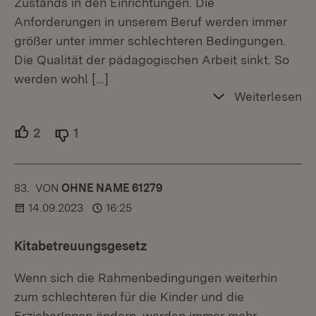
Zustands in den Einrichtungen. Die
Anforderungen in unserem Beruf werden immer
größer unter immer schlechteren Bedingungen.
Die Qualität der pädagogischen Arbeit sinkt. So
werden wohl
[…]
Weiterlesen
2
Unterstützer.
1
Ablehner.
83.
KOMMENTAR
VON
:
OHNE NAME 61279
14.09.2023
16:25
Kitabetreuungsgesetz
Wenn sich die Rahmenbedingungen weiterhin
zum schlechteren für die Kinder und die
ErzieherInnen ändern, werden immer mehr