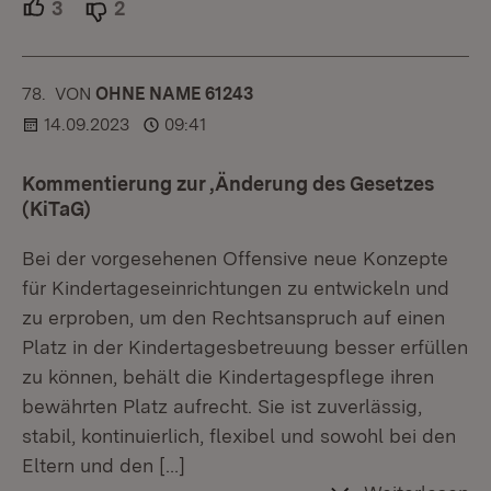
3
Unterstützer.
2
Ablehner.
78.
KOMMENTAR
VON
:
OHNE NAME 61243
14.09.2023
09:41
Kommentierung zur ‚Änderung des Gesetzes
(KiTaG)
Bei der vorgesehenen Offensive neue Konzepte
für Kindertageseinrichtungen zu entwickeln und
zu erproben, um den Rechtsanspruch auf einen
Platz in der Kindertagesbetreuung besser erfüllen
zu können, behält die Kindertagespflege ihren
bewährten Platz aufrecht. Sie ist zuverlässig,
stabil, kontinuierlich, flexibel und sowohl bei den
Eltern und den
[…]