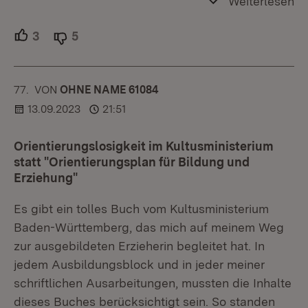
Weiterlesen
3
Unterstützer.
5
Ablehner.
77.
KOMMENTAR
VON
:
OHNE NAME 61084
13.09.2023
21:51
Orientierungslosigkeit im Kultusministerium
statt "Orientierungsplan für Bildung und
Erziehung"
Es gibt ein tolles Buch vom Kultusministerium
Baden-Württemberg, das mich auf meinem Weg
zur ausgebildeten Erzieherin begleitet hat. In
jedem Ausbildungsblock und in jeder meiner
schriftlichen Ausarbeitungen, mussten die Inhalte
dieses Buches berücksichtigt sein. So standen