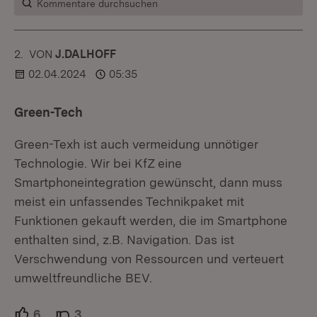
Kommentare durchsuchen
2.
KOMMENTAR
VON
:
J.DALHOFF
02.04.2024
05:35
Green-Tech
Green-Texh ist auch vermeidung unnötiger
Technologie. Wir bei KfZ eine
Smartphoneintegration gewünscht, dann muss
meist ein unfassendes Technikpaket mit
Funktionen gekauft werden, die im Smartphone
enthalten sind, z.B. Navigation. Das ist
Verschwendung von Ressourcen und verteuert
umweltfreundliche BEV.
6
Unterstützer.
3
Ablehner.