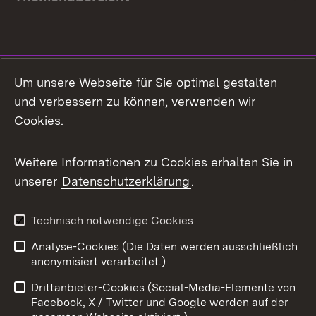
Social Media
Um unsere Webseite für Sie optimal gestalten
und verbessern zu können, verwenden wir
Facebook
Cookies.
Flickr
Weitere Informationen zu Cookies erhalten Sie in
X / Twitter
unserer
Datenschutzerklärung
.
Youtube
Technisch notwendige Cookies
Zum 
Analyse-Cookies (Die Daten werden ausschließlich
Impressum
Kontakt
anonymisiert verarbeitet.)
Benutzungshinweise
Netiquette
Drittanbieter-Cookies (Social-Media-Elemente von
Barrierefreiheit
Datenschutz
Facebook, X / Twitter und Google werden auf der