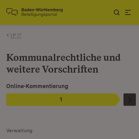
Zum Inhalt springen
Link zur Startseite
LP 17
Kommunalrechtliche und
weitere Vorschriften
Ist ausgewählt.
Online-Kommentierung
1
Phase
:
Verwaltung