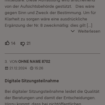
von der Aufsichtsbehörde gestützt. Dies wäre
gegen Sinn und Zweck der Bestimmung. Um für
Klarheit zu sorgen wäre eine ausdrückliche
Ergänzung der Nr. 8 zweckmäßig: dies gilt
[…]
Weiterlesen
14
Unterstützer.
21
Ablehner.
3.
KOMMENTAR
VON
:
OHNE NAME 8702
21.12.2024
15:26
Digitale Sitzungsteilnahme
Bei digitaler Sitzungsteilnahme leidet die Qualität
der Beratungen und damit der Entscheidungen.
Hinzu kommt, dass bei nichtöffentlichen