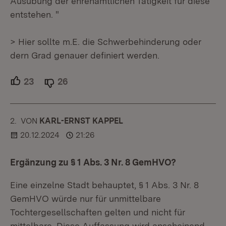
Ausübung der ehrenamtlichen Tätigkeit für diese
entstehen. "
> Hier sollte m.E. die Schwerbehinderung oder
dern Grad genauer definiert werden.
23
Unterstützer.
26
Ablehner.
2.
KOMMENTAR
VON
:
KARL-ERNST KAPPEL
20.12.2024
21:26
Ergänzung zu § 1 Abs. 3 Nr. 8 GemHVO?
Eine einzelne Stadt behauptet, § 1 Abs. 3 Nr. 8
GemHVO würde nur für unmittelbare
Tochtergesellschaften gelten und nicht für
mittelbare. Diese Auffassung wird anscheinend