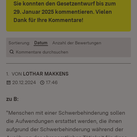
Sie konnten den Gesetzentwurf bis zum
29. Januar 2025 kommentieren. Vielen
Dank für Ihre Kommentare!
Sortierung:
Datum
Anzahl der Bewertungen
Kommentare durchsuchen
1.
KOMMENTAR
VON
:
LOTHAR MAKKENS
20.12.2024
17:46
zu B:
"Menschen mit einer Schwerbehinderung sollen
die Aufwendungen erstattet werden, die ihnen
aufgrund der Schwerbehinderung während der