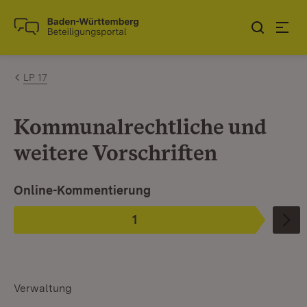
Zum Inhalt springen
Link zur Startseite
LP 17
Kommunalrechtliche und
weitere Vorschriften
Ist ausgewählt.
Online-Kommentierung
1
Phase
:
Verwaltung