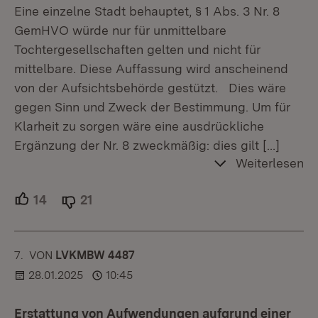
Eine einzelne Stadt behauptet, § 1 Abs. 3 Nr. 8
GemHVO würde nur für unmittelbare
Tochtergesellschaften gelten und nicht für
mittelbare. Diese Auffassung wird anscheinend
von der Aufsichtsbehörde gestützt. Dies wäre
gegen Sinn und Zweck der Bestimmung. Um für
Klarheit zu sorgen wäre eine ausdrückliche
Ergänzung der Nr. 8 zweckmäßig: dies gilt
[…]
Weiterlesen
14
Unterstützer.
21
Ablehner.
7.
KOMMENTAR
VON
:
LVKMBW 4487
28.01.2025
10:45
Erstattung von Aufwendungen aufgrund einer