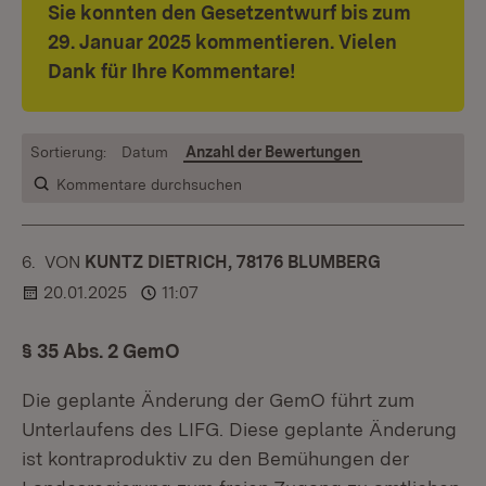
Sie konnten den Gesetzentwurf bis zum
29. Januar 2025 kommentieren. Vielen
Dank für Ihre Kommentare!
Sortierung:
Datum
Anzahl der Bewertungen
Kommentare durchsuchen
6.
KOMMENTAR
VON
:
KUNTZ DIETRICH, 78176 BLUMBERG
20.01.2025
11:07
§ 35 Abs. 2 GemO
Die geplante Änderung der GemO führt zum
Unterlaufens des LIFG. Diese geplante Änderung
ist kontraproduktiv zu den Bemühungen der