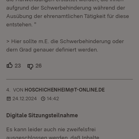
aufgrund der Schwerbehinderung während der
Ausübung der ehrenamtlichen Tätigkeit für diese
entstehen. "
> Hier sollte m.E. die Schwerbehinderung oder
dern Grad genauer definiert werden.
23
Unterstützer.
26
Ablehner.
4.
KOMMENTAR
VON
:
HOSCHICHENHEIM@T-ONLINE.DE
24.12.2024
14:42
Digitale Sitzungsteilnahme
Es kann leider auch nie zweifelsfrei
ausgeschlossen werden, daß Inhalte