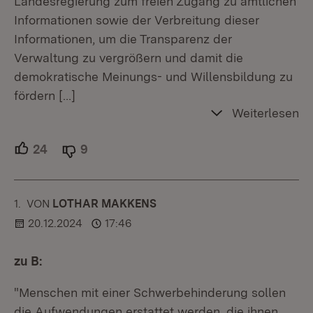
Landesregierung zum freien Zugang zu amtlichen
Informationen sowie der Verbreitung dieser
Informationen, um die Transparenz der
Verwaltung zu vergrößern und damit die
demokratische Meinungs- und Willensbildung zu
fördern
[…]
Weiterlesen
24
Unterstützer.
9
Ablehner.
1.
KOMMENTAR
VON
:
LOTHAR MAKKENS
20.12.2024
17:46
zu B:
"Menschen mit einer Schwerbehinderung sollen
die Aufwendungen erstattet werden, die ihnen