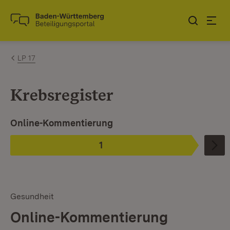
Zum Inhalt springen
Link zur Startseite
LP 17
Krebsregister
Ist ausgewählt. Ist die aktuelle Phase.
Online-Kommentierung
1
Phase
:
Gesundheit
Online-Kommentierung