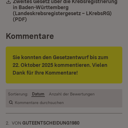
Download:
Zweites Gesetz über die Krebsregistrierung
in Baden-Württemberg
(Landeskrebsregistergesetz – LKrebsRG)
(PDF)
(Öffnet in neuem Fenster)
Kommentare
Sie konnten den Gesetzentwurf bis zum
22. Oktober 2025 kommentieren. Vielen
Dank für Ihre Kommentare!
Sortierung:
Datum
Anzahl der Bewertungen
Kommentare durchsuchen
2.
KOMMENTAR
VON
:
GUTEENTSCHEIDUNG1980