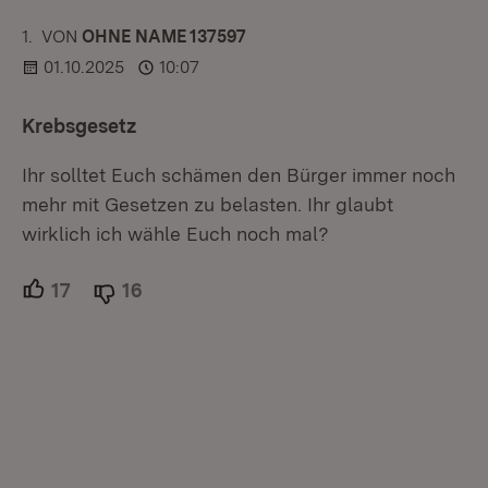
1.
KOMMENTAR
VON
:
OHNE NAME 137597
01.10.2025
10:07
Krebsgesetz
Ihr solltet Euch schämen den Bürger immer noch
mehr mit Gesetzen zu belasten. Ihr glaubt
wirklich ich wähle Euch noch mal?
17
Unterstützer.
16
Ablehner.