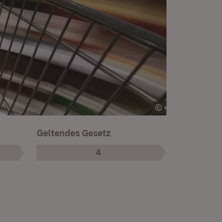
Geltendes Gesetz
4
Phase
: