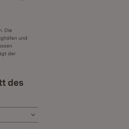
. Die
lughäfen und
ussen
ägt der
tt des