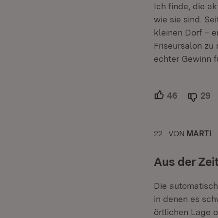
Ich finde, die 
wie sie sind. S
kleinen Dorf – 
Friseursalon zu
echter Gewinn f
46
Unterstütz
29
A
22.
KOMMENTAR
VON
:
MARTI
Aus der Zeit
Die automatisch
in denen es sch
örtlichen Lage 