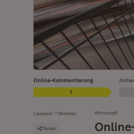
Ist ausgewählt. Ist die aktuelle Phase.
Online-Kommentierung
Antwo
1
Phase
:
Wirtschaft
Lesezeit: 7 Minuten
Online
Teilen