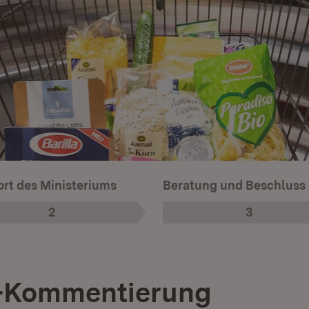
rt des Ministeriums
Beratung und Beschluss
2
3
Phase
:
Phase
:
-Kommentierung