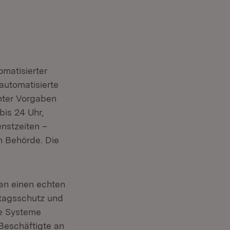
matisierter
automatisierte
mter Vorgaben
bis 24 Uhr,
nstzeiten –
n Behörde. Die
len einen echten
ntagsschutz und
te Systeme
 Beschäftigte an