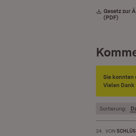
Download:
Gesetz zur 
(PDF)
(Öffne
Komme
Sie konnten
Vielen Dank 
Sortierung:
D
24.
KOMMENTAR
VON
:
SCHLÜS