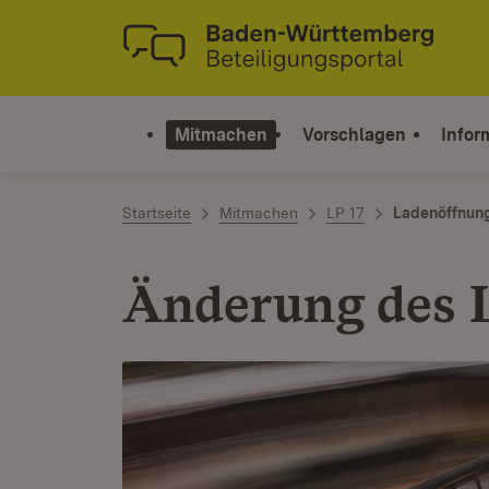
Zum Inhalt springen
Link zur Startseite
Mitmachen
Vorschlagen
Infor
Startseite
Mitmachen
LP 17
Ladenöffnun
Änderung des 