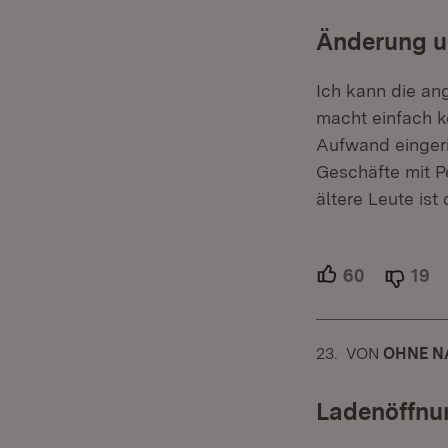
Änderung u
Ich kann die an
macht einfach k
Aufwand eingeri
Geschäfte mit P
ältere Leute ist 
60
Unterstütz
19
Ab
23.
KOMMENTAR
VON
:
OHNE N
Ladenöffnu