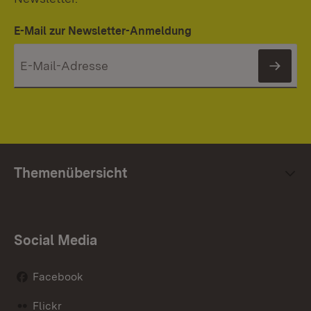
E-Mail zur Newsletter-Anmeldung
News
Themenübersicht
Social Media
Facebook
Flickr