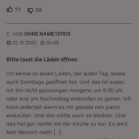
77
Unterstützer.
34
Ablehner.
2.
KOMMENTAR
VON
:
OHNE NAME 137615
02.10.2025
20:46
Bitte lasst die Läden öffnen
Ich kenne so einen Laden, der jeden Tag, sowie
auch Sonntags geöffnet hat. Und das ist super.
Ich bin nicht gezwungen morgens um 9.00 uhr
oder erst am Nachmittag einkaufen zu gehen. Ich
kann jederzeit wenn es mir gerade rein passt
einkaufen. Und das sollte auch so bleiben. Und
das hat gar nichts mit der Kirche zu tun. Es wird
kein Mensch mehr
[…]