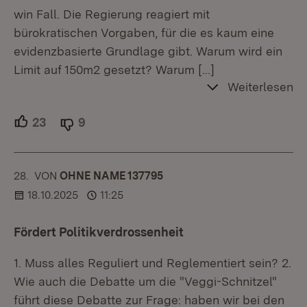
win Fall. Die Regierung reagiert mit
bürokratischen Vorgaben, für die es kaum eine
evidenzbasierte Grundlage gibt. Warum wird ein
Limit auf 150m2 gesetzt? Warum
[…]
Weiterlesen
23
Unterstützer.
9
Ablehner.
28.
KOMMENTAR
VON
:
OHNE NAME 137795
18.10.2025
11:25
Fördert Politikverdrossenheit
1. Muss alles Reguliert und Reglementiert sein? 2.
Wie auch die Debatte um die "Veggi-Schnitzel"
führt diese Debatte zur Frage: haben wir bei den