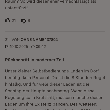
Raum? So wird dieser eher vernachlässigt als
unterstützt!
21
Unterstützer.
9
Ablehner.
31.
KOMMENTAR
VON
:
OHNE NAME 137804
19.10.2025
09:42
Rückschritt in moderner Zeit
Unser kleiner Selbstbedienungs-Laden im Dorf
benötigt kein Personal. Da ist die 8 Stunden Regel
hinfällig. Und für viele dieser Läden ist der
Sonntag der Haupteinnahmetag. Wenn diese
Regelung so in Kraft tritt, müssen manche dieser
Läden um ihre Existenz bangen. Des weiteren: