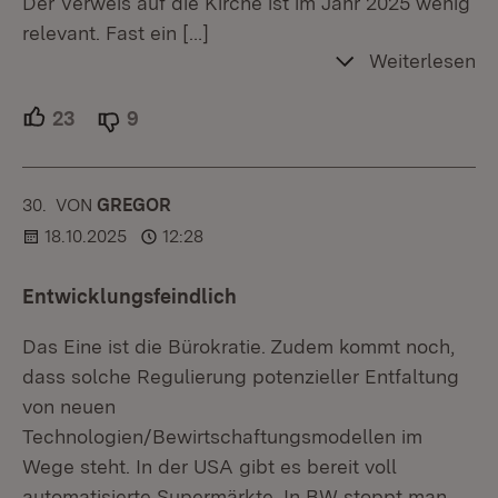
Der Verweis auf die Kirche ist im Jahr 2025 wenig
relevant. Fast ein
[…]
Weiterlesen
23
Unterstützer.
9
Ablehner.
30.
KOMMENTAR
VON
:
GREGOR
18.10.2025
12:28
Entwicklungsfeindlich
Das Eine ist die Bürokratie. Zudem kommt noch,
dass solche Regulierung potenzieller Entfaltung
von neuen
Technologien/Bewirtschaftungsmodellen im
Wege steht. In der USA gibt es bereit voll
automatisierte Supermärkte. In BW stoppt man