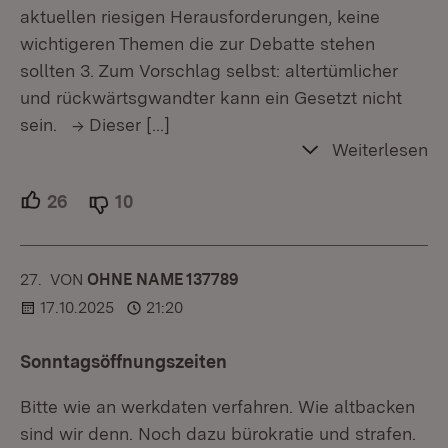
aktuellen riesigen Herausforderungen, keine
wichtigeren Themen die zur Debatte stehen
sollten 3. Zum Vorschlag selbst: altertümlicher
und rückwärtsgwandter kann ein Gesetzt nicht
sein. -> Dieser
[…]
Weiterlesen
26
Unterstützer.
10
Ablehner.
27.
KOMMENTAR
VON
:
OHNE NAME 137789
17.10.2025
21:20
Sonntagsöffnungszeiten
Bitte wie an werkdaten verfahren. Wie altbacken
sind wir denn. Noch dazu bürokratie und strafen.