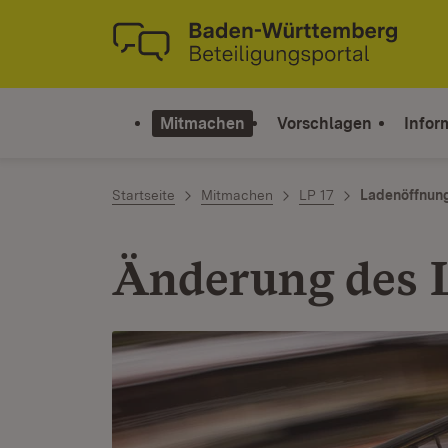
Zum Inhalt springen
Link zur Startseite
Mitmachen
Vorschlagen
Infor
Startseite
Mitmachen
LP 17
Ladenöffnun
Änderung des 