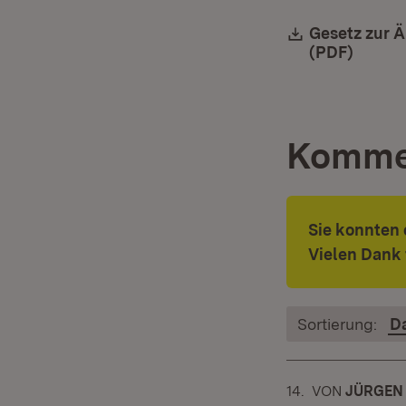
Download:
Gesetz zur 
(PDF)
(Öffne
Komme
Sie konnten
Vielen Dank 
Sortierung:
D
14.
KOMMENTAR
VON
:
JÜRGEN 