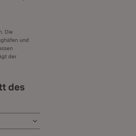
. Die
lughäfen und
ussen
ägt der
tt des