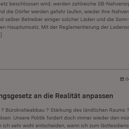
setz beschlossen wird, werden zahlreiche SB-Nahveror
d die Dörfer werden gefahr laufen, wieder ihre Nahve
ind selber Betreiber einiger solcher Läden und die Sonn
 den Hauptumsatz. Mit der Reglementierung der Ladensc
]
er.
blehner.
0
gsgesetz an die Realität anpassen
? Bürokratieabbau ? Stärkung des ländlichen Raums ?
ülsen. Unsere Politik fordert doch immer wieder den mü
n ich sehr wohl entscheiden, wann ich zum Gottesdien