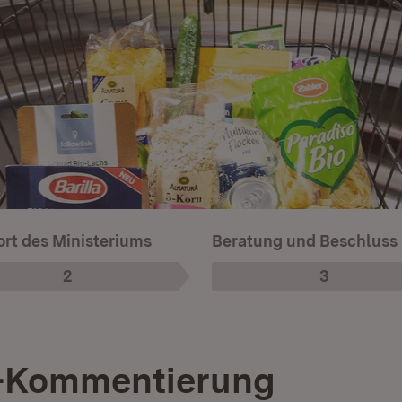
rt des Ministeriums
Beratung und Beschluss
2
3
Phase
:
Phase
:
-Kommentierung