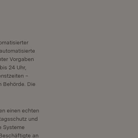
matisierter
automatisierte
mter Vorgaben
bis 24 Uhr,
nstzeiten –
n Behörde. Die
len einen echten
ntagsschutz und
te Systeme
 Beschäftigte an