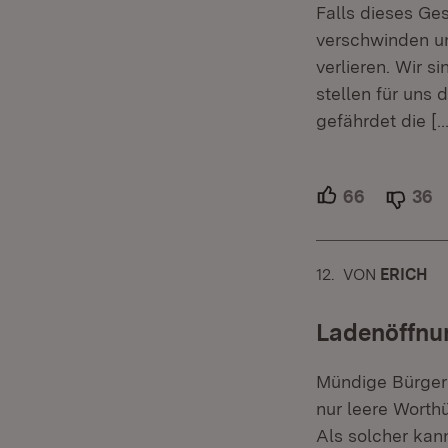
Falls dieses Ge
verschwinden un
verlieren. Wir s
stellen für uns
gefährdet die
[…
66
Unterstütz
36
A
12.
KOMMENTAR
VON
:
ERICH
Ladenöffnun
Mündige Bürger 
nur leere Worth
Als solcher kan