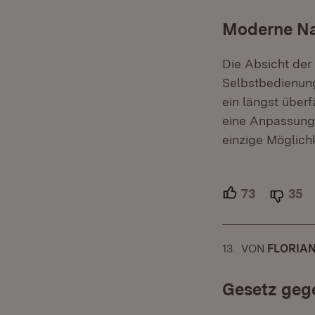
Moderne Nah
​Die Absicht der
Selbstbedienung
ein längst über
eine Anpassung 
einzige Möglich
73
Unterstütz
35
Ab
13.
KOMMENTAR
VON
:
FLORIA
Gesetz geg