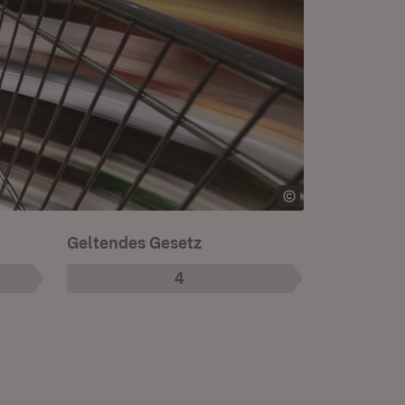
Geltendes Gesetz
4
Phase
: