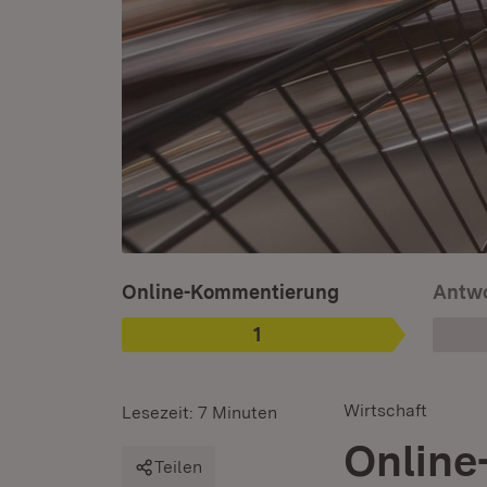
Ist ausgewählt. Ist die aktuelle Phase.
Online-Kommentierung
Antwo
1
Phase
:
Wirtschaft
Lesezeit: 7 Minuten
Online
Teilen