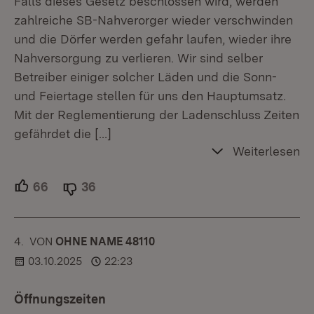
Falls dieses Gesetz beschlossen wird, werden
zahlreiche SB-Nahverorger wieder verschwinden
und die Dörfer werden gefahr laufen, wieder ihre
Nahversorgung zu verlieren. Wir sind selber
Betreiber einiger solcher Läden und die Sonn-
und Feiertage stellen für uns den Hauptumsatz.
Mit der Reglementierung der Ladenschluss Zeiten
gefährdet die
[…]
Weiterlesen
66
Unterstützer.
36
Ablehner.
4.
KOMMENTAR
VON
:
OHNE NAME 48110
03.10.2025
22:23
Öffnungszeiten