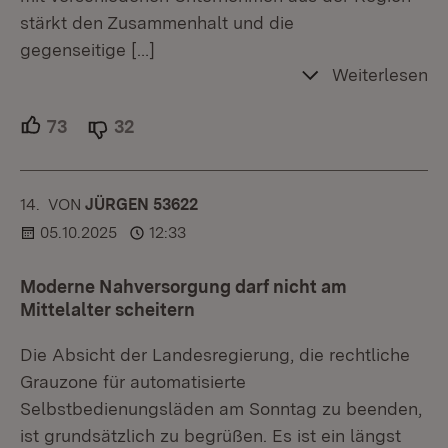
stärkt den Zusammenhalt und die
gegenseitige
[…]
Weiterlesen
73
Unterstützer.
32
Ablehner.
14.
KOMMENTAR
VON
:
JÜRGEN 53622
05.10.2025
12:33
Moderne Nahversorgung darf nicht am
Mittelalter scheitern
​Die Absicht der Landesregierung, die rechtliche
Grauzone für automatisierte
Selbstbedienungsläden am Sonntag zu beenden,
ist grundsätzlich zu begrüßen. Es ist ein längst