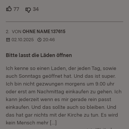
77
Unterstützer.
34
Ablehner.
2.
KOMMENTAR
VON
:
OHNE NAME 137615
02.10.2025
20:46
Bitte lasst die Läden öffnen
Ich kenne so einen Laden, der jeden Tag, sowie
auch Sonntags geöffnet hat. Und das ist super.
Ich bin nicht gezwungen morgens um 9.00 uhr
oder erst am Nachmittag einkaufen zu gehen. Ich
kann jederzeit wenn es mir gerade rein passt
einkaufen. Und das sollte auch so bleiben. Und
das hat gar nichts mit der Kirche zu tun. Es wird
kein Mensch mehr
[…]