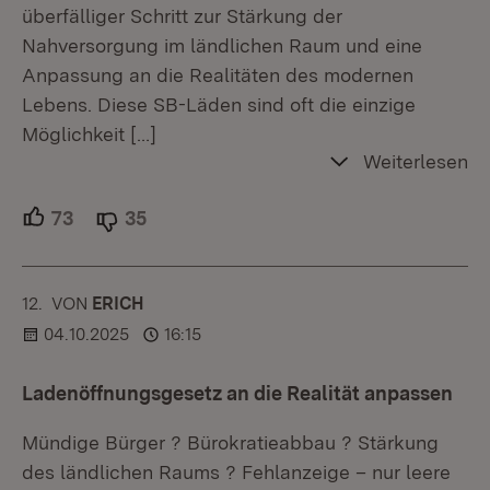
überfälliger Schritt zur Stärkung der
Nahversorgung im ländlichen Raum und eine
Anpassung an die Realitäten des modernen
Lebens. Diese SB-Läden sind oft die einzige
Möglichkeit
[…]
Weiterlesen
73
Unterstützer.
35
Ablehner.
12.
KOMMENTAR
VON
:
ERICH
04.10.2025
16:15
Ladenöffnungsgesetz an die Realität anpassen
Mündige Bürger ? Bürokratieabbau ? Stärkung
des ländlichen Raums ? Fehlanzeige – nur leere