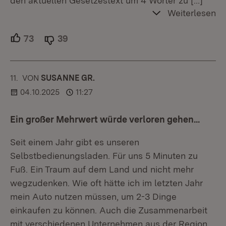
den aktuellen Gesetzestext um 4 Wörter zu
[…]
Weiterlesen
73
Unterstützer.
39
Ablehner.
11.
KOMMENTAR
VON
:
SUSANNE GR.
04.10.2025
11:27
Ein großer Mehrwert würde verloren gehen...
Seit einem Jahr gibt es unseren
Selbstbedienungsladen. Für uns 5 Minuten zu
Fuß. Ein Traum auf dem Land und nicht mehr
wegzudenken. Wie oft hätte ich im letzten Jahr
mein Auto nutzen müssen, um 2-3 Dinge
einkaufen zu können. Auch die Zusammenarbeit
mit verschiedenen Unternehmen aus der Region