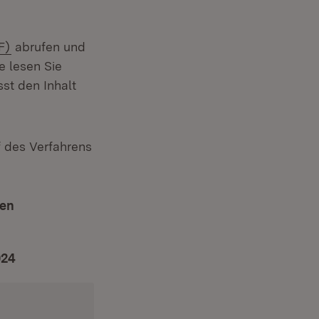
(Öffnet in neuem Fenster)
F)
abrufen und
e lesen Sie
fnet in neuem Fenster)
st den Inhalt
 des Verfahrens
nen
024