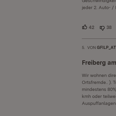
Geschwindigkeits
jeder 2. Auto- /
42
Unterstütz
38
A
5.
KOMMENTAR
VON
:
GFILP_AT
Freiberg a
Wir wohnen dire
Ortsfremde.. ). 
mindestens 80% 
kmh oder teilwe
Auspuffanlagen