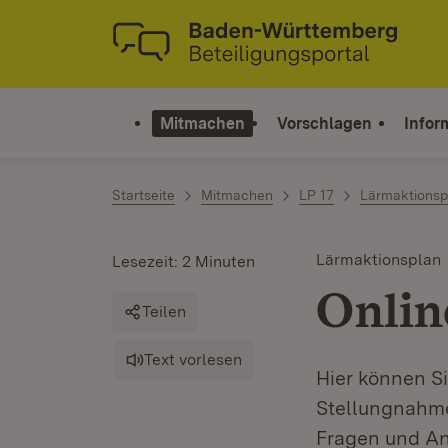
Zum Inhalt springen
Link zur Startseite
Mitmachen
Vorschlagen
Infor
Startseite
Mitmachen
LP 17
Lärmaktions
Lärmaktionsplan
Lesezeit: 2 Minuten
Onlin
Teilen
Text vorlesen
Hier können S
Stellungnahme 
Fragen und An