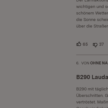
wichtigen und s
schönem Wetter
die Sonne schei
über die Straße
65
Unterstütz
37
A
6.
KOMMENTAR
VON
:
OHNE NA
B290 Laud
B290 mit täglic
Überschritten. 
vertröstet. Maß