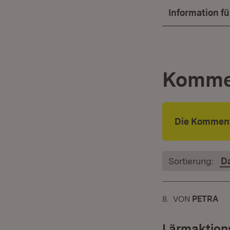
Information f
Komme
Die Komment
Sortierung:
D
8.
KOMMENTAR
VON
:
PETRA
Lärmaktion