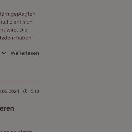
 lärmgeplagten
al zieht sich
ht wird. Die
rotzdem haben
Weiterlesen
1.03.2024
15:13
eren
ßt so an einem