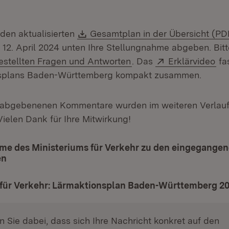
Download:
 den aktualisierten
Gesamtplan in der Übersicht (PD
 12. April 2024 unten Ihre Stellungnahme abgeben. Bitt
Extern:
(Öf
estellten Fragen und Antworten
. Das
Erklärvideo
fas
splans Baden-Württemberg kompakt zusammen.
n abgebenenen Kommentare wurden im weiteren Verlauf
Vielen Dank für Ihre Mitwirkung!
me des Ministeriums für Verkehr zu den eingegange
en
 für Verkehr: Lärmaktionsplan Baden-Württemberg 2
n Sie dabei, dass sich Ihre Nachricht konkret auf den