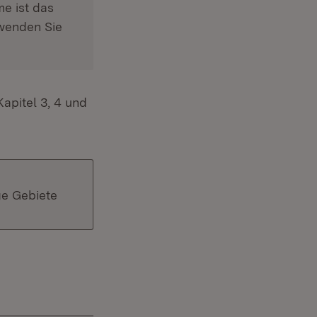
e ist das
 in neuem Fenster)
 wenden Sie
apitel 3, 4 und
ge Gebiete