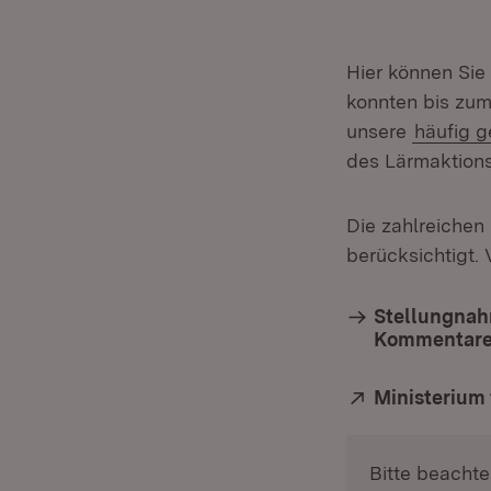
Hier können Sie
konnten bis zum
unsere
häufig g
des Lärmaktion
Die zahlreiche
berücksichtigt. 
Stellungnah
Kommentar
Extern:
Ministerium
Bitte beachte