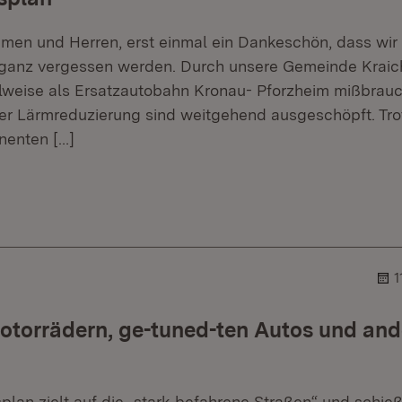
men und Herren, erst einmal ein Dankeschön, dass wir
 ganz vergessen werden. Durch unsere Gemeinde Kraicht
eilweise als Ersatzautobahn Kronau- Pforzheim mißbrauc
er Lärmreduzierung sind weitgehend ausgeschöpft. T
anenten
[…]
er.
blehner.
1
otorrädern, ge-tuned-ten Autos und and
plan zielt auf die „stark befahrene Straßen“ und schie