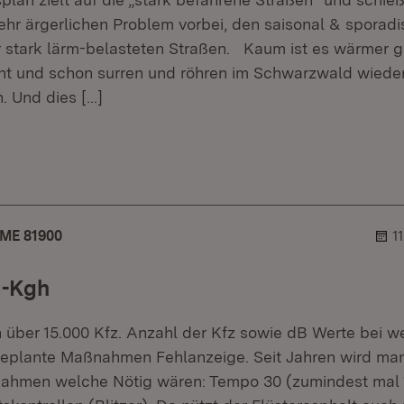
ehr ärgerlichen Problem vorbei, den saisonal & sporadi
 stark lärm-belasteten Straßen. Kaum ist es wärmer 
nt und schon surren und röhren im Schwarzwald wiede
n. Und dies
[…]
er.
blehner.
ME 81900
1
a-Kgh
h über 15.000 Kfz. Anzahl der Kfz sowie dB Werte bei w
Geplante Maßnahmen Fehlanzeige. Seit Jahren wird ma
nahmen welche Nötig wären: Tempo 30 (zumindest mal 