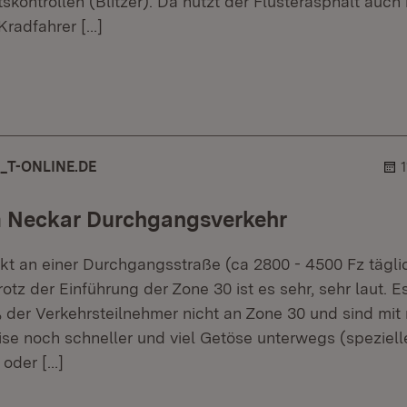
kontrollen (Blitzer). Da nützt der Flüsterasphalt auch
 Kradfahrer
[…]
er.
blehner.
_T-ONLINE.DE
m Neckar Durchgangsverkehr
kt an einer Durchgangsstraße (ca 2800 - 4500 Fz tägl
Trotz der Einführung der Zone 30 ist es sehr, sehr laut. E
der Verkehrsteilnehmer nicht an Zone 30 und sind mit
ise noch schneller und viel Getöse unterwegs (speziell
 oder
[…]