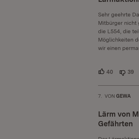
Sehr geehrte Da
Mitbürger nicht
die L554, die t
Möglichkeiten d
wir einen perm
40
Unterstütz
39
A
7.
KOMMENTAR
VON
:
GEWA
Lärm von M
Gefährten
Der Lärmaktions