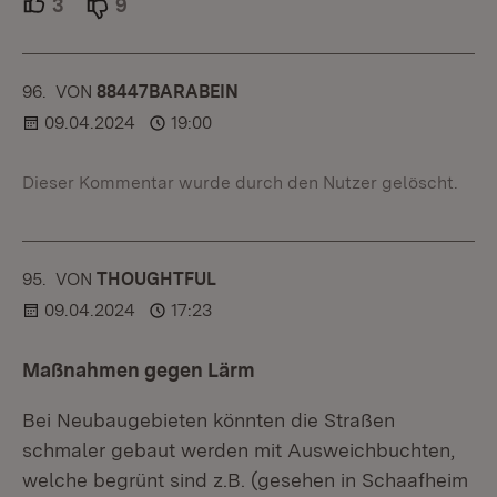
3
Unterstützer.
9
Ablehner.
96.
KOMMENTAR
VON
:
88447BARABEIN
09.04.2024
19:00
Dieser Kommentar wurde durch den Nutzer gelöscht.
95.
KOMMENTAR
VON
:
THOUGHTFUL
09.04.2024
17:23
Maßnahmen gegen Lärm
Bei Neubaugebieten könnten die Straßen
schmaler gebaut werden mit Ausweichbuchten,
welche begrünt sind z.B. (gesehen in Schaafheim