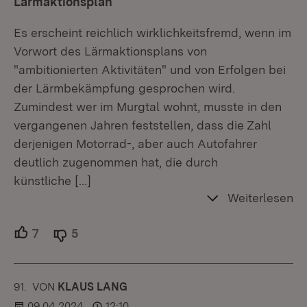
Lärmaktionsplan
Es erscheint reichlich wirklichkeitsfremd, wenn im
Vorwort des Lärmaktionsplans von
"ambitionierten Aktivitäten" und von Erfolgen bei
der Lärmbekämpfung gesprochen wird.
Zumindest wer im Murgtal wohnt, musste in den
vergangenen Jahren feststellen, dass die Zahl
derjenigen Motorrad-, aber auch Autofahrer
deutlich zugenommen hat, die durch
künstliche
[…]
Weiterlesen
7
Unterstützer.
5
Ablehner.
91.
KOMMENTAR
VON
:
KLAUS LANG
09.04.2024
12:10