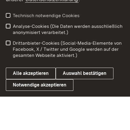
Youtube
Technisch notwendige Cookies
Zum 
Analyse-Cookies (Die Daten werden ausschließlich
Impressum
Kontakt
anonymisiert verarbeitet.)
Benutzungshinweise
Netiquette
Drittanbieter-Cookies (Social-Media-Elemente von
Barrierefreiheit
Datenschutz
Facebook, X / Twitter und Google werden auf der
gesamten Webseite aktiviert.)
Cookies
Alle akzeptieren
Auswahl bestätigen
Notwendige akzeptieren
Link zum Landesportal