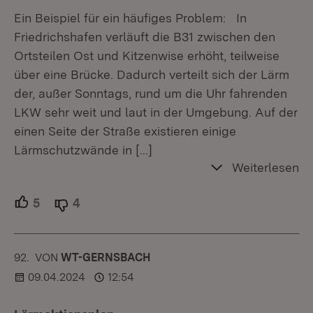
Ein Beispiel für ein häufiges Problem: In
Friedrichshafen verläuft die B31 zwischen den
Ortsteilen Ost und Kitzenwise erhöht, teilweise
über eine Brücke. Dadurch verteilt sich der Lärm
der, außer Sonntags, rund um die Uhr fahrenden
LKW sehr weit und laut in der Umgebung. Auf der
einen Seite der Straße existieren einige
Lärmschutzwände in
[…]
Weiterlesen
5
Unterstützer.
4
Ablehner.
92.
KOMMENTAR
VON
:
WT-GERNSBACH
09.04.2024
12:54