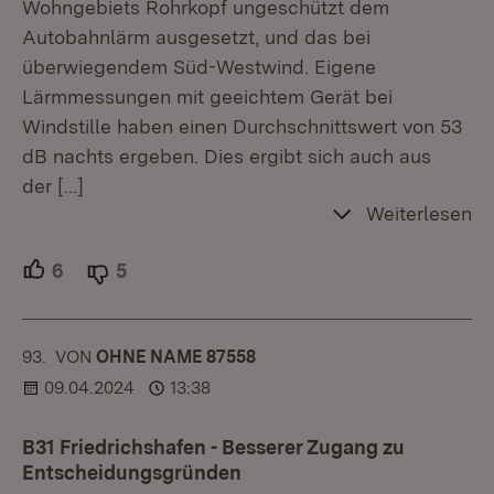
Wohngebiets Rohrkopf ungeschützt dem
Autobahnlärm ausgesetzt, und das bei
überwiegendem Süd-Westwind. Eigene
Lärmmessungen mit geeichtem Gerät bei
Windstille haben einen Durchschnittswert von 53
dB nachts ergeben. Dies ergibt sich auch aus
der
[…]
Weiterlesen
6
Unterstützer.
5
Ablehner.
93.
KOMMENTAR
VON
:
OHNE NAME 87558
09.04.2024
13:38
B31 Friedrichshafen - Besserer Zugang zu
Entscheidungsgründen