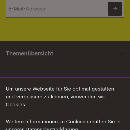
News
Themenübersicht
Social Media
Um unsere Webseite für Sie optimal gestalten
und verbessern zu können, verwenden wir
Facebook
Cookies.
Flickr
Weitere Informationen zu Cookies erhalten Sie in
X / Twitter
unserer
Datenschutzerklärung
.