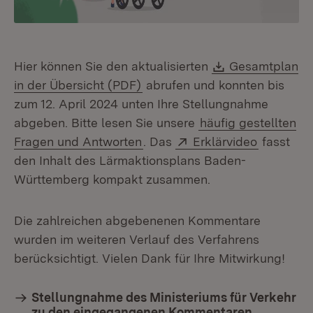
Download:
Hier können Sie den aktualisierten
Gesamtplan
(Öffnet in neuem Fenster)
in der Übersicht (PDF)
abrufen und konnten bis
zum 12. April 2024 unten Ihre Stellungnahme
abgeben. Bitte lesen Sie unsere
häufig gestellten
Extern:
(Öffnet i
Fragen und Antworten
. Das
Erklärvideo
fasst
den Inhalt des Lärmaktionsplans Baden-
Württemberg kompakt zusammen.
Die zahlreichen abgebenenen Kommentare
wurden im weiteren Verlauf des Verfahrens
berücksichtigt. Vielen Dank für Ihre Mitwirkung!
Stellungnahme des Ministeriums für Verkehr
zu den eingegangenen Kommentaren