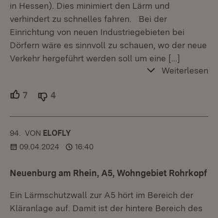
in Hessen). Dies minimiert den Lärm und
verhindert zu schnelles fahren. Bei der
Einrichtung von neuen Industriegebieten bei
Dörfern wäre es sinnvoll zu schauen, wo der neue
Verkehr hergeführt werden soll um eine
[…]
Weiterlesen
7
Unterstützer.
4
Ablehner.
94.
KOMMENTAR
VON
:
ELOFLY
09.04.2024
16:40
Neuenburg am Rhein, A5, Wohngebiet Rohrkopf
Ein Lärmschutzwall zur A5 hört im Bereich der
Kläranlage auf. Damit ist der hintere Bereich des