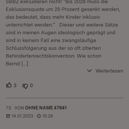
SBBZ exkludieren nicht! "Bis 2028 muss die
Exklusionsquote um 25 Prozent gesenkt werden,
das bedeutet, dass mehr Kinder inklusiv
unterrichtet werden." Dieser und weitere Sätze
sind in meinen Augen ideologisch geprägt und
sind in keinem Fall eine zwangsläufige
Schlussfolgerung aus der so oft zitierten
Behindertenrechtskonvention. Wie schon
Bernd
[…]
Weiterlesen
3
Unterstützer.
0
Ablehner.
73.
KOMMENTAR
VON
:
OHNE NAME 47641
14.01.2023
15:26