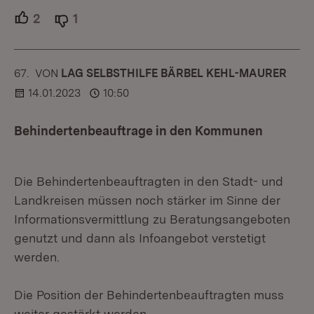
2
Unterstützer.
1
Ablehner.
67.
KOMMENTAR
VON
:
LAG SELBSTHILFE BÄRBEL KEHL-MAURER
14.01.2023
10:50
Behindertenbeauftrage in den Kommunen
Die Behindertenbeauftragten in den Stadt- und
Landkreisen müssen noch stärker im Sinne der
Informationsvermittlung zu Beratungsangeboten
genutzt und dann als Infoangebot verstetigt
werden.
Die Position der Behindertenbeauftragten muss
weiter gestärkt werden.