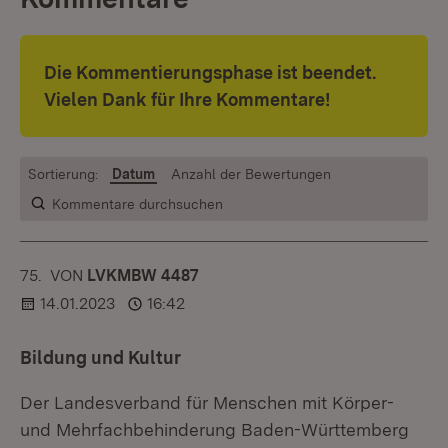
Die Kommentierungsphase ist beendet.
Vielen Dank für Ihre Kommentare!
Sortierung:
Datum
Anzahl der Bewertungen
Kommentare durchsuchen
75.
KOMMENTAR
VON
:
LVKMBW 4487
14.01.2023
16:42
Bildung und Kultur
Der Landesverband für Menschen mit Körper-
und Mehrfachbehinderung Baden-Württemberg