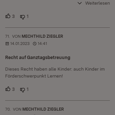
Weiterlesen
3
Unterstützer.
1
Ablehner.
71.
KOMMENTAR
VON
:
MECHTHILD ZIEGLER
14.01.2023
14:41
Recht auf Ganztagsbetreuung
Dieses Recht haben alle Kinder: auch Kinder im
Förderschwerpunkt Lernen!
3
Unterstützer.
1
Ablehner.
70.
KOMMENTAR
VON
:
MECHTHILD ZIEGLER