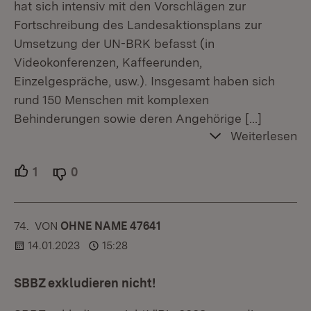
hat sich intensiv mit den Vorschlägen zur
Fortschreibung des Landesaktionsplans zur
Umsetzung der UN-BRK befasst (in
Videokonferenzen, Kaffeerunden,
Einzelgespräche, usw.). Insgesamt haben sich
rund 150 Menschen mit komplexen
Behinderungen sowie deren Angehörige
[…]
Weiterlesen
1
Unterstützer.
0
Ablehner.
74.
KOMMENTAR
VON
:
OHNE NAME 47641
14.01.2023
15:28
SBBZ exkludieren nicht!