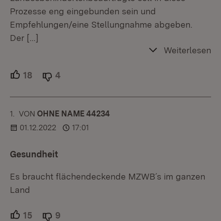
Prozesse eng eingebunden sein und
Empfehlungen/eine Stellungnahme abgeben.
Der
[…]
Weiterlesen
18
Unterstützer.
4
Ablehner.
1.
KOMMENTAR
VON
:
OHNE NAME 44234
01.12.2022
17:01
Gesundheit
Es braucht flächendeckende MZWB´s im ganzen
Land
15
Unterstützer.
9
Ablehner.