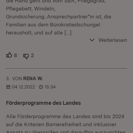
die Hand geht und vom SBA, Pflegegrad,
Pflegebett, Windeln,
Grundsicherung..Ansprechpartner*in ist, die
Familien aus dem Bürokratiedschungel
herausholt, und auf alle
[…]
Weiterlesen
8
Unterstützer.
2
Ablehner.
3.
KOMMENTAR
VON
:
RENA W.
04.12.2022
15:34
Förderprogramme des Landes
Alle Förderprogramme des Landes sind bis 2024
auf die Kriterien Barrierefreiheit und inklusiver
Ansatz zu überprüfen und daraufhin auszurichten.