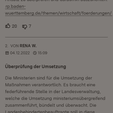
rp.baden-
wuerttemberg.de/themen/wirtschaft/foerderungen/
20
Unterstützer.
7
Ablehner.
2.
KOMMENTAR
VON
:
RENA W.
04.12.2022
15:09
Überprüfung der Umsetzung
Die Ministerien sind für die Umsetzung der
Maßnahmen verantwortlich. Es braucht eine
federführende Stelle in der Landesverwaltung,
welche die Umsetzung ministeriumsübergreifend
zusammenführt, bündelt und überwacht. Die
Landesbehindertenbeauftragte soll in diese