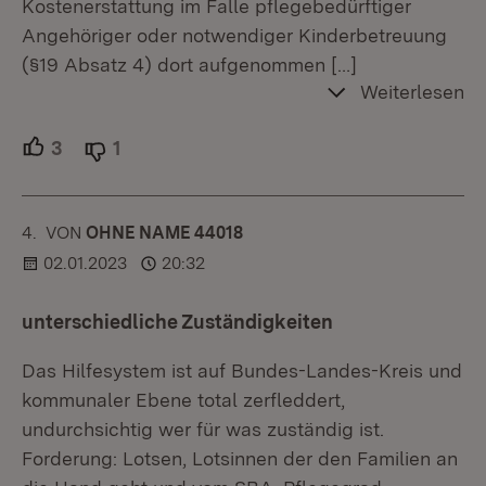
Kostenerstattung im Falle pflegebedürftiger
Angehöriger oder notwendiger Kinderbetreuung
(§19 Absatz 4) dort aufgenommen
[…]
Weiterlesen
3
Unterstützer.
1
Ablehner.
4.
KOMMENTAR
VON
:
OHNE NAME 44018
02.01.2023
20:32
unterschiedliche Zuständigkeiten
Das Hilfesystem ist auf Bundes-Landes-Kreis und
kommunaler Ebene total zerfleddert,
undurchsichtig wer für was zuständig ist.
Forderung: Lotsen, Lotsinnen der den Familien an