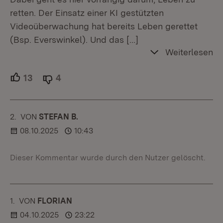
retten. Der Einsatz einer KI gestützten
Videoüberwachung hat bereits Leben gerettet
(Bsp. Everswinkel). Und das
[…]
Weiterlesen
13
Unterstützer.
4
Ablehner.
2.
KOMMENTAR
VON
:
STEFAN B.
08.10.2025
10:43
Dieser Kommentar wurde durch den Nutzer gelöscht.
1.
KOMMENTAR
VON
:
FLORIAN
04.10.2025
23:22