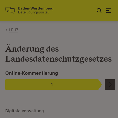
Zum Inhalt springen
Link zur Startseite
LP 17
Änderung des
Landesdatenschutzgesetzes
Ist ausgewählt.
Online-Kommentierung
1
Phase
:
Digitale Verwaltung