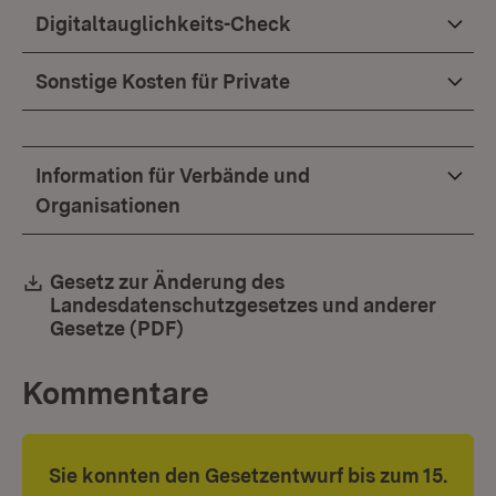
Digitaltauglichkeits-Check
Sonstige Kosten für Private
Information für Verbände und
Organisationen
Download:
Gesetz zur Änderung des
Landesdatenschutzgesetzes und anderer
Gesetze (PDF)
(Öffnet in neuem Fenster)
Kommentare
Sie konnten den Gesetzentwurf bis zum 15.