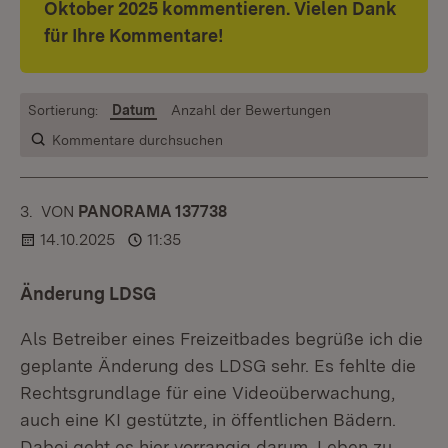
Oktober 2025 kommentieren. Vielen Dank
für Ihre Kommentare!
Sortierung:
Datum
Anzahl der Bewertungen
Kommentare durchsuchen
3.
KOMMENTAR
VON
:
PANORAMA 137738
14.10.2025
11:35
Änderung LDSG
Als Betreiber eines Freizeitbades begrüße ich die
geplante Änderung des LDSG sehr. Es fehlte die
Rechtsgrundlage für eine Videoüberwachung,
auch eine KI gestützte, in öffentlichen Bädern.
Dabei geht es hier vorrangig darum, Leben zu