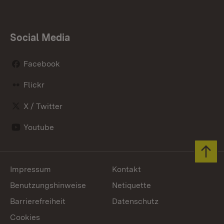
Social Media
Facebook
Flickr
X / Twitter
Youtube
Zum 
Impressum
Kontakt
Benutzungshinweise
Netiquette
Barrierefreiheit
Datenschutz
Cookies