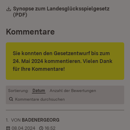
Download:
Synopse zum Landesglücksspielgesetz
(PDF)
(Öffnet in neuem Fenster)
Kommentare
Sie konnten den Gesetzentwurf bis zum
24. Mai 2024 kommentieren. Vielen Dank
für Ihre Kommentare!
Sortierung:
Datum
Anzahl der Bewertungen
Kommentare durchsuchen
1.
KOMMENTAR
VON
:
BADENERGEORG
08.04.2024
16:52