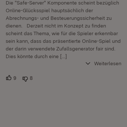
Die "Safe-Server" Komponente scheint bezüglich
Online-Glücksspiel hauptsächlich der
Abrechnungs- und Besteuerungssicherheit zu
dienen. Derzeit nicht im Konzept zu finden
scheint das Thema, wie für die Spieler erkennbar
sein kann, dass das präsentierte Online-Spiel und
der darin verwendete Zufallsgenerator fair sind.
Dies könnte durch eine
[…]
Weiterlesen
9
Unterstützer.
8
Ablehner.