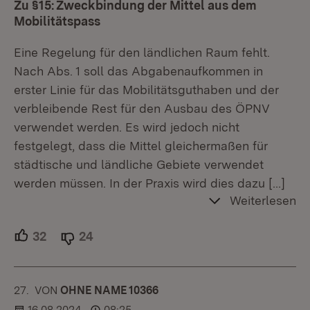
Zu §15: Zweckbindung der Mittel aus dem
Mobilitätspass
Eine Regelung für den ländlichen Raum fehlt.
Nach Abs. 1 soll das Abgabenaufkommen in
erster Linie für das Mobilitätsguthaben und der
verbleibende Rest für den Ausbau des ÖPNV
verwendet werden. Es wird jedoch nicht
festgelegt, dass die Mittel gleichermaßen für
städtische und ländliche Gebiete verwendet
werden müssen. In der Praxis wird dies dazu
[…]
Weiterlesen
32
Unterstützer.
24
Ablehner.
27.
KOMMENTAR
VON
:
OHNE NAME 10366
16.08.2024
08:25