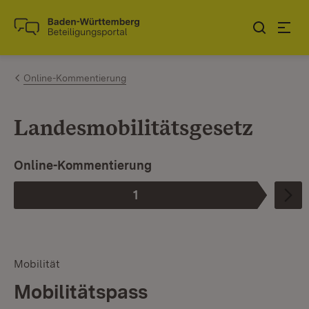
Zum Inhalt springen
Link zur Startseite
Online-Kommentierung
Landesmobilitätsgesetz
Online-Kommentierung
1
Phase
:
Mobilität
Mobilitätspass