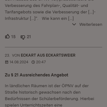
Verbesserung des Fahrplan-, Qualität- und
Tarifangebots sowie die Verbesserung der […]-
Infrastruktur […]“. Wie kann ein
[…]
Weiterlesen
15
Unterstützer.
21
Ablehner.
23.
KOMMENTAR
VON
:
ECKART AUS ECKARTSWEIER
14.08.2024
20:47
Zu § 21 Ausreichendes Angebot
In ländlichen Räumen ist der ÖPNV auf der
Straße historisch gewachsen nach den
Bedürfnissen der Schülerbeförderung. Hierbei
spielen Unterrichtszeiten eine