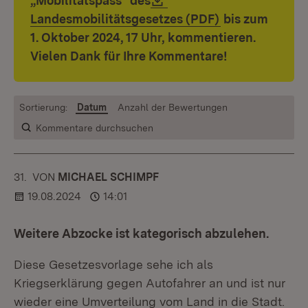
„Mobilitätspass“ des
(Öffnet in neu
Landesmobilitätsgesetzes (PDF)
bis zum
1. Oktober 2024, 17 Uhr, kommentieren.
Vielen Dank für Ihre Kommentare!
Sortierung:
Datum
Anzahl der Bewertungen
Kommentare durchsuchen
31.
KOMMENTAR
VON
:
MICHAEL SCHIMPF
19.08.2024
14:01
Weitere Abzocke ist kategorisch abzulehen.
Diese Gesetzesvorlage sehe ich als
Kriegserklärung gegen Autofahrer an und ist nur
wieder eine Umverteilung vom Land in die Stadt.