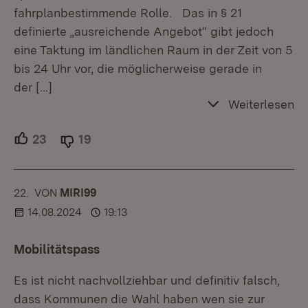
fahrplanbestimmende Rolle. Das in § 21
definierte „ausreichende Angebot“ gibt jedoch
eine Taktung im ländlichen Raum in der Zeit von 5
bis 24 Uhr vor, die möglicherweise gerade in
der
[…]
Weiterlesen
23
Unterstützer.
19
Ablehner.
22.
KOMMENTAR
VON
:
MIRI99
14.08.2024
19:13
Mobilitätspass
Es ist nicht nachvollziehbar und definitiv falsch,
dass Kommunen die Wahl haben wen sie zur