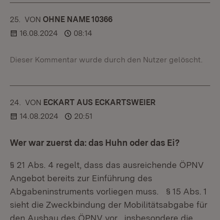
25.
KOMMENTAR
VON
:
OHNE NAME 10366
16.08.2024
08:14
Dieser Kommentar wurde durch den Nutzer gelöscht.
24.
KOMMENTAR
VON
:
ECKART AUS ECKARTSWEIER
14.08.2024
20:51
Wer war zuerst da: das Huhn oder das Ei?
§ 21 Abs. 4 regelt, dass das ausreichende ÖPNV
Angebot bereits zur Einführung des
Abgabeninstruments vorliegen muss. § 15 Abs. 1
sieht die Zweckbindung der Mobilitätsabgabe für
den Ausbau des ÖPNV vor, „insbesondere die