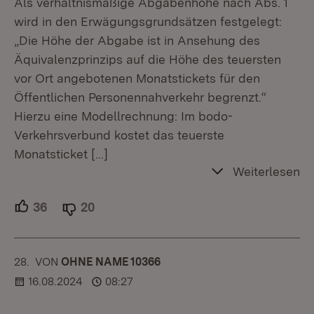
Als verhältnismäßige Abgabenhöhe nach Abs. 1
wird in den Erwägungsgrundsätzen festgelegt:
„Die Höhe der Abgabe ist in Ansehung des
Äquivalenzprinzips auf die Höhe des teuersten
vor Ort angebotenen Monatstickets für den
Öffentlichen Personennahverkehr begrenzt.“
Hierzu eine Modellrechnung: Im bodo-
Verkehrsverbund kostet das teuerste
Monatsticket
[…]
Weiterlesen
36
Unterstützer.
20
Ablehner.
28.
KOMMENTAR
VON
:
OHNE NAME 10366
16.08.2024
08:27