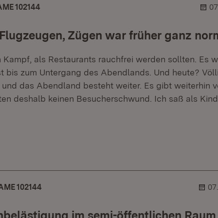
ME 102144
07
Flugzeugen, Zügen war früher ganz nor
 Kampf, als Restaurants rauchfrei werden sollten. Es w
t bis zum Untergang des Abendlands. Und heute? Völli
, und das Abendland besteht weiter. Es gibt weiterhin v
ten deshalb keinen Besucherschwund. Ich saß als Kind
er.
ehner.
AME 102144
07
belästigung im semi-öffentlichen Raum