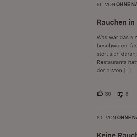
61.
KOMMENTAR
VON
:
OHNE NA
Rauchen in 
Was war das ein
beschworen, fas
stört sich daran
Restaurants hat
der ersten
[…]
30
Unterstütz
8
Abl
60.
KOMMENTAR
VON
:
OHNE N
Keine Rauch