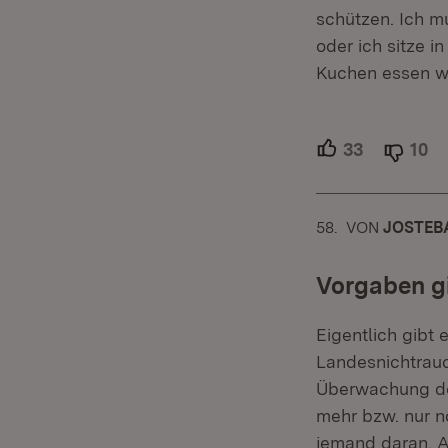
schützen. Ich m
oder ich sitze 
Kuchen essen wi
33
Unterstütz
10
Ab
58.
KOMMENTAR
VON
:
JOSTEB
Vorgaben gi
Eigentlich gibt
Landesnichtrauc
Überwachung der
mehr bzw. nur n
jemand daran. A