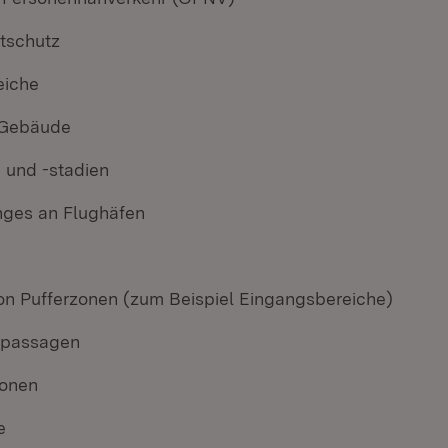
tschutz
eiche
 Gebäude
n und -stadien
ges an Flughäfen
von Pufferzonen (zum Beispiel Eingangsbereiche)
passagen
onen
e