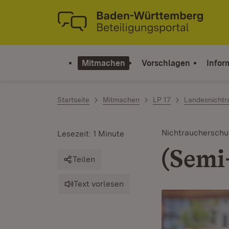
Zum Inhalt springen
Link zur Startseite
Mitmachen
Vorschlagen
Infor
Startseite
Mitmachen
LP 17
Landesnichtr
Nichtraucherschu
Lesezeit: 1 Minute
(Semi
Teilen
Text vorlesen