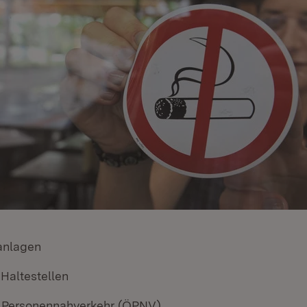
anlagen
Haltestellen
r Personennahverkehr (ÖPNV)