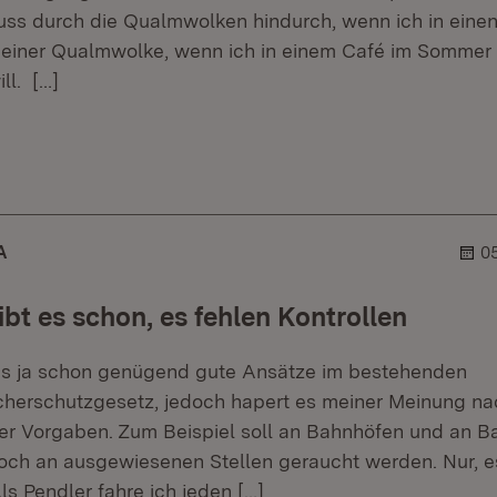
uss durch die Qualmwolken hindurch, wenn ich in ein
in einer Qualmwolke, wenn ich in einem Café im Sommer
ll.
[…]
er.
lehner.
A
0
bt es schon, es fehlen Kontrollen
 es ja schon genügend gute Ansätze im bestehenden
herschutzgesetz, jedoch hapert es meiner Meinung na
 Vorgaben. Zum Beispiel soll an Bahnhöfen und an Ba
och an ausgewiesenen Stellen geraucht werden. Nur, e
ls Pendler fahre ich jeden
[…]