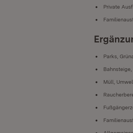
Private Ausf
Familienausf
Ergänzun
Parks, Grün
Bahnsteige,
Müll, Umwel
Raucherbere
Fußgängerz
Familienausf
Allgemeines