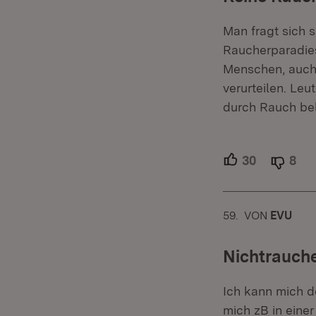
Man fragt sich 
Raucherparadies
Menschen, auch K
verurteilen. Le
durch Rauch bel
30
Unterstütz
8
Abl
59.
KOMMENTAR
VON
:
EVU
Nichtrauch
Ich kann mich d
mich zB in eine