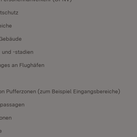
tschutz
eiche
 Gebäude
n und -stadien
ges an Flughäfen
von Pufferzonen (zum Beispiel Eingangsbereiche)
passagen
onen
e