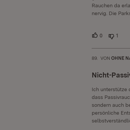
Rauchen da erla
nervig. Die Park
0
Unterstütze
1
Able
89.
KOMMENTAR
VON
:
OHNE N
Nicht-Passi
Ich unterstütze 
dass Passivrauc
sondern auch be
persönliche Ents
selbstverständli