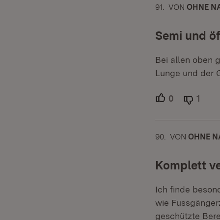
91.
KOMMENTAR
VON
:
OHNE NA
Semi und öf
Bei allen oben 
Lunge und der G
0
Unterstütze
1
Able
90.
KOMMENTAR
VON
:
OHNE N
Komplett ve
Ich finde beson
wie Fussgängerz
geschützte Bere