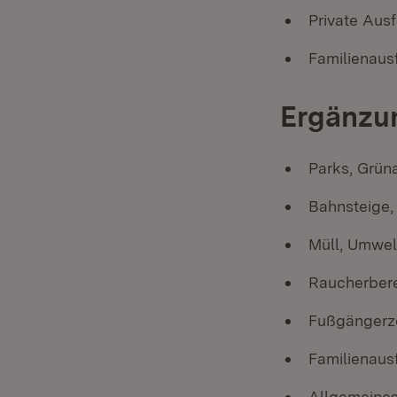
Private Ausf
Familienausf
Ergänzun
Parks, Grün
Bahnsteige,
Müll, Umwel
Raucherbere
Fußgängerz
Familienausf
Allgemeines