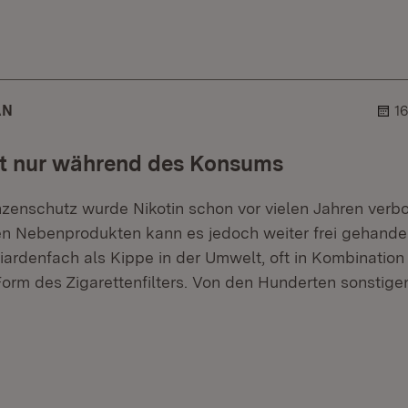
.
hner.
AN
1
ht nur während des Konsums
nzenschutz wurde Nikotin schon vor vielen Jahren verbo
n Nebenprodukten kann es jedoch weiter frei gehande
liardenfach als Kippe in der Umwelt, oft in Kombination
Form des Zigarettenfilters. Von den Hunderten sonstigen
r.
hner.