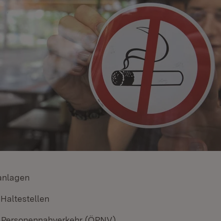
anlagen
Haltestellen
r Personennahverkehr (ÖPNV)