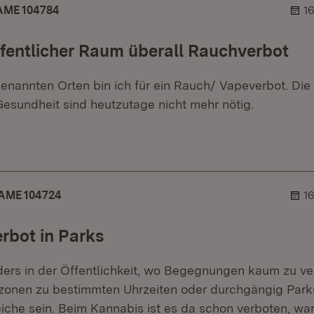
ME 104784
1
fentlicher Raum überall Rauchverbot
genannten Orten bin ich für ein Rauch/ Vapeverbot. Die
esundheit sind heutzutage nicht mehr nötig.
r.
hner.
AME 104724
1
rbot in Parks
ders in der Öffentlichkeit, wo Begegnungen kaum zu ve
onen zu bestimmten Uhrzeiten oder durchgängig Parks
iche sein. Beim Kannabis ist es da schon verboten, wa