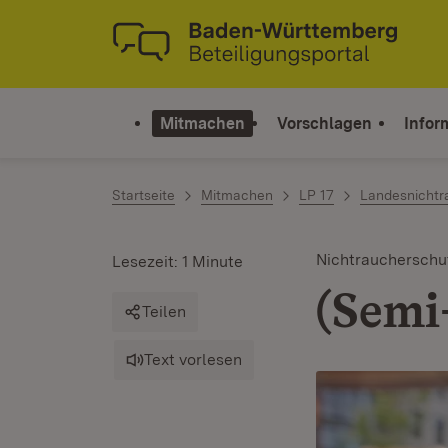
Zum Inhalt springen
Link zur Startseite
Mitmachen
Vorschlagen
Infor
Startseite
Mitmachen
LP 17
Landesnichtr
Nichtraucherschu
Lesezeit: 1 Minute
(Semi
Teilen
Text vorlesen