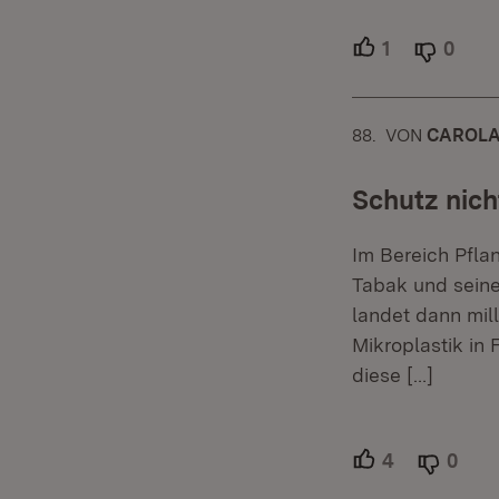
1
Unterstützer
0
Able
88.
KOMMENTAR
VON
:
CAROL
Schutz nic
Im Bereich Pfla
Tabak und seine
landet dann mil
Mikroplastik in 
diese
[…]
4
Unterstütze
0
Able