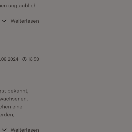
nen unglaublich
Weiterlesen
6.08.2024
16:53
gst bekannt,
rwachsenen,
chen eine
erden,
Weiterlesen