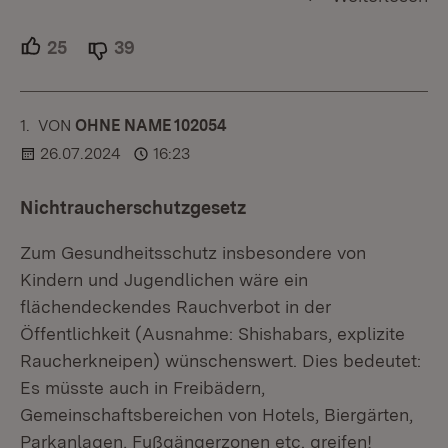
25
Unterstützer.
39
Ablehner.
1.
KOMMENTAR
VON
:
OHNE NAME 102054
26.07.2024
16:23
Nichtraucherschutzgesetz
Zum Gesundheitsschutz insbesondere von
Kindern und Jugendlichen wäre ein
flächendeckendes Rauchverbot in der
Öffentlichkeit (Ausnahme: Shishabars, explizite
Raucherkneipen) wünschenswert. Dies bedeutet:
Es müsste auch in Freibädern,
Gemeinschaftsbereichen von Hotels, Biergärten,
Parkanlagen, Fußgängerzonen etc. greifen!