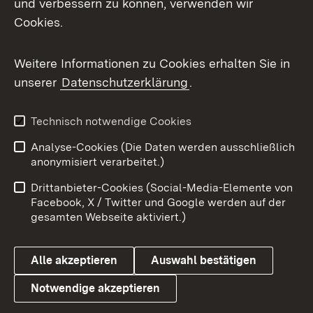
und verbessern zu können, verwenden wir
Facebook
Cookies.
Flickr
Weitere Informationen zu Cookies erhalten Sie in
X / Twitter
unserer
Datenschutzerklärung
.
Youtube
Technisch notwendige Cookies
Zum 
Analyse-Cookies (Die Daten werden ausschließlich
Impressum
Kontakt
anonymisiert verarbeitet.)
Benutzungshinweise
Netiquette
Drittanbieter-Cookies (Social-Media-Elemente von
Barrierefreiheit
Datenschutz
Facebook, X / Twitter und Google werden auf der
gesamten Webseite aktiviert.)
Cookies
Alle akzeptieren
Auswahl bestätigen
Notwendige akzeptieren
Link zum Landesportal