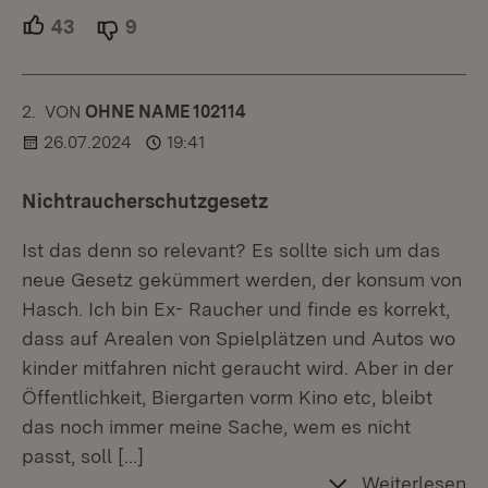
43
Unterstützer.
9
Ablehner.
2.
KOMMENTAR
VON
:
OHNE NAME 102114
26.07.2024
19:41
Nichtraucherschutzgesetz
Ist das denn so relevant? Es sollte sich um das
neue Gesetz gekümmert werden, der konsum von
Hasch. Ich bin Ex- Raucher und finde es korrekt,
dass auf Arealen von Spielplätzen und Autos wo
kinder mitfahren nicht geraucht wird. Aber in der
Öffentlichkeit, Biergarten vorm Kino etc, bleibt
das noch immer meine Sache, wem es nicht
passt, soll
[…]
Weiterlesen