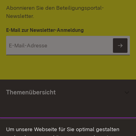
Abonnieren Sie den Beteiligungsportal-
Newsletter.
E-Mail zur Newsletter-Anmeldung
News
Themenübersicht
Social Media
Um unsere Webseite für Sie optimal gestalten