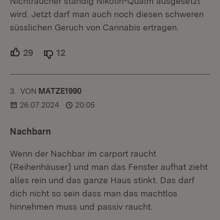
Nichtraucher ständig Nikotin-Qualm ausgesetzt
wird. Jetzt darf man auch noch diesen schweren
süsslichen Geruch von Cannabis ertragen.
29
Unterstützer.
12
Ablehner.
3.
KOMMENTAR
VON
:
MATZE1990
26.07.2024
20:05
Nachbarn
Wenn der Nachbar im carport raucht
(Reihenhäuser) und man das Fenster aufhat zieht
alles rein und das ganze Haus stinkt. Das darf
dich nicht so sein dass man das machtlos
hinnehmen muss und passiv raucht.