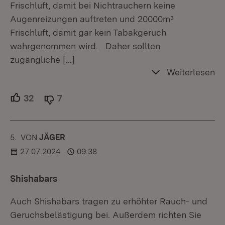
Frischluft, damit bei Nichtrauchern keine
Augenreizungen auftreten und 20000m³
Frischluft, damit gar kein Tabakgeruch
wahrgenommen wird. Daher sollten
zugängliche
[…]
Weiterlesen
32
Unterstützer.
7
Ablehner.
5.
KOMMENTAR
VON
:
JÄGER
27.07.2024
09:38
Shishabars
Auch Shishabars tragen zu erhöhter Rauch- und
Geruchsbelästigung bei. Außerdem richten Sie