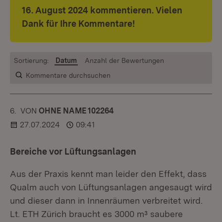
16. August 2024 kommentieren. Vielen
Dank für Ihre Kommentare!
Sortierung:
Datum
Anzahl der Bewertungen
Kommentare durchsuchen
6.
KOMMENTAR
VON
:
OHNE NAME 102264
27.07.2024
09:41
Bereiche vor Lüftungsanlagen
Aus der Praxis kennt man leider den Effekt, dass
Qualm auch von Lüftungsanlagen angesaugt wird
und dieser dann in Innenräumen verbreitet wird.
Lt. ETH Zürich braucht es 3000 m³ saubere