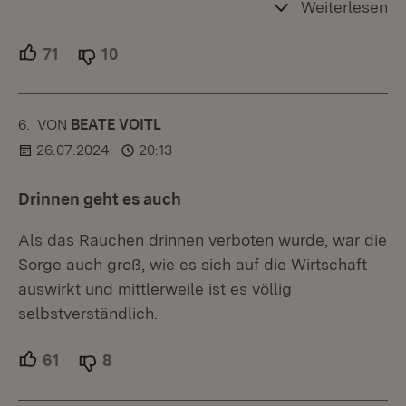
Weiterlesen
71
Unterstützer.
10
Ablehner.
6.
KOMMENTAR
VON
:
BEATE VOITL
26.07.2024
20:13
Drinnen geht es auch
Als das Rauchen drinnen verboten wurde, war die
Sorge auch groß, wie es sich auf die Wirtschaft
auswirkt und mittlerweile ist es völlig
selbstverständlich.
61
Unterstützer.
8
Ablehner.