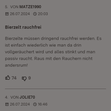
5.
KOMMENTAR
VON
:
MATZE1990
26.07.2024
20:03
Bierzelt rauchfrei
Bierzelte müssen dringend rauchfrei werden. Es
ist einfach wiederlich wie man da drin
vollgeräuchert wird und alles stinkt und man
passiv raucht. Raus mit den Rauchern nicht
andersrum!
74
Unterstützer.
9
Ablehner.
4.
KOMMENTAR
VON
:
JOLIE70
26.07.2024
16:46