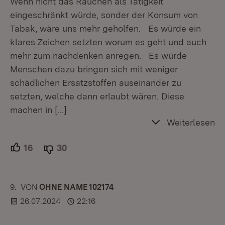
Wenn nicht das Rauchen als Tätigkeit
eingeschränkt würde, sonder der Konsum von
Tabak, wäre uns mehr geholfen. Es würde ein
klares Zeichen setzten worum es geht und auch
mehr zum nachdenken anregen. Es würde
Menschen dazu bringen sich mit weniger
schädlichen Ersatzstoffen auseinander zu
setzten, welche dann erlaubt wären. Diese
machen in
[…]
Weiterlesen
16
Unterstützer.
30
Ablehner.
9.
KOMMENTAR
VON
:
OHNE NAME 102174
26.07.2024
22:16