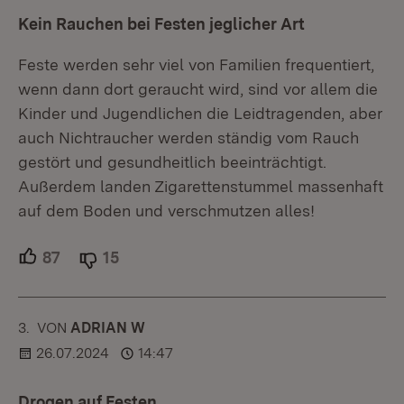
Kein Rauchen bei Festen jeglicher Art
Feste werden sehr viel von Familien frequentiert,
wenn dann dort geraucht wird, sind vor allem die
Kinder und Jugendlichen die Leidtragenden, aber
auch Nichtraucher werden ständig vom Rauch
gestört und gesundheitlich beeinträchtigt.
Außerdem landen Zigarettenstummel massenhaft
auf dem Boden und verschmutzen alles!
87
Unterstützer.
15
Ablehner.
3.
KOMMENTAR
VON
:
ADRIAN W
26.07.2024
14:47
Drogen auf Festen