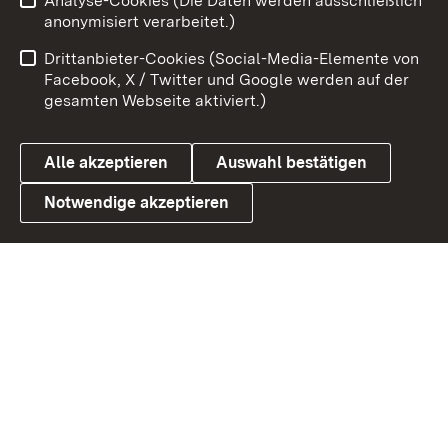
Analyse-Cookies (Die Daten werden ausschließlich
Impressum
Kontakt
anonymisiert verarbeitet.)
Benutzungshinweise
Netiquette
Drittanbieter-Cookies (Social-Media-Elemente von
Barrierefreiheit
Datenschutz
Facebook, X / Twitter und Google werden auf der
gesamten Webseite aktiviert.)
Cookies
Alle akzeptieren
Auswahl bestätigen
Notwendige akzeptieren
Link zum Landesportal