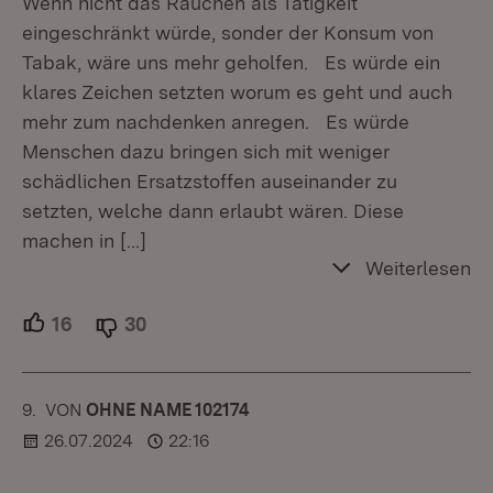
Wenn nicht das Rauchen als Tätigkeit
eingeschränkt würde, sonder der Konsum von
Tabak, wäre uns mehr geholfen. Es würde ein
klares Zeichen setzten worum es geht und auch
mehr zum nachdenken anregen. Es würde
Menschen dazu bringen sich mit weniger
schädlichen Ersatzstoffen auseinander zu
setzten, welche dann erlaubt wären. Diese
machen in
[…]
Weiterlesen
16
Unterstützer.
30
Ablehner.
9.
KOMMENTAR
VON
:
OHNE NAME 102174
26.07.2024
22:16