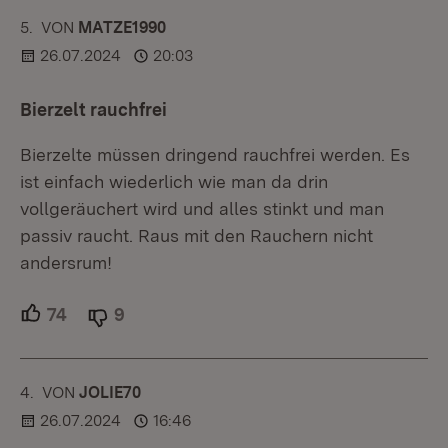
5.
KOMMENTAR
VON
:
MATZE1990
26.07.2024
20:03
Bierzelt rauchfrei
Bierzelte müssen dringend rauchfrei werden. Es
ist einfach wiederlich wie man da drin
vollgeräuchert wird und alles stinkt und man
passiv raucht. Raus mit den Rauchern nicht
andersrum!
74
Unterstützer.
9
Ablehner.
4.
KOMMENTAR
VON
:
JOLIE70
26.07.2024
16:46