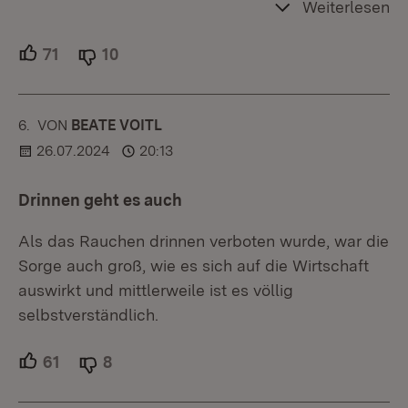
Weiterlesen
71
Unterstützer.
10
Ablehner.
6.
KOMMENTAR
VON
:
BEATE VOITL
26.07.2024
20:13
Drinnen geht es auch
Als das Rauchen drinnen verboten wurde, war die
Sorge auch groß, wie es sich auf die Wirtschaft
auswirkt und mittlerweile ist es völlig
selbstverständlich.
61
Unterstützer.
8
Ablehner.