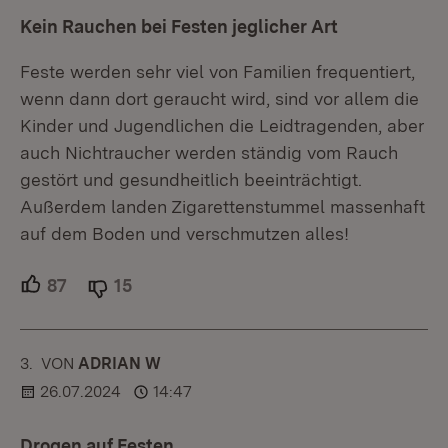
Kein Rauchen bei Festen jeglicher Art
Feste werden sehr viel von Familien frequentiert,
wenn dann dort geraucht wird, sind vor allem die
Kinder und Jugendlichen die Leidtragenden, aber
auch Nichtraucher werden ständig vom Rauch
gestört und gesundheitlich beeinträchtigt.
Außerdem landen Zigarettenstummel massenhaft
auf dem Boden und verschmutzen alles!
87
Unterstützer.
15
Ablehner.
3.
KOMMENTAR
VON
:
ADRIAN W
26.07.2024
14:47
Drogen auf Festen