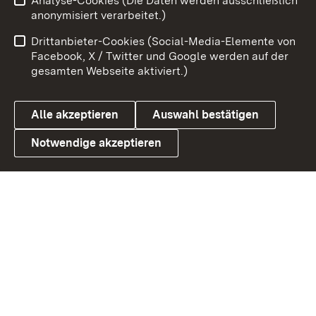
Analyse-Cookies (Die Daten werden ausschließlich
Impressum
Kontakt
anonymisiert verarbeitet.)
Benutzungshinweise
Netiquette
Drittanbieter-Cookies (Social-Media-Elemente von
Barrierefreiheit
Datenschutz
Facebook, X / Twitter und Google werden auf der
gesamten Webseite aktiviert.)
Cookies
Alle akzeptieren
Auswahl bestätigen
Notwendige akzeptieren
Link zum Landesportal