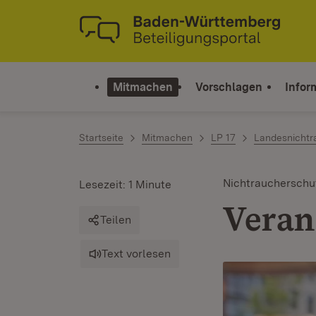
Zum Inhalt springen
Link zur Startseite
Mitmachen
Vorschlagen
Infor
Startseite
Mitmachen
LP 17
Landesnichtr
Nichtraucherschu
Lesezeit: 1 Minute
Veran
Teilen
Text vorlesen