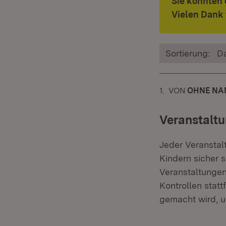
Sie konnten
Vielen Dank 
Sortierung:
D
1.
KOMMENTAR
VON
:
OHNE NAM
Veranstalt
Jeder Veranstalt
Kindern sicher 
Veranstaltungen 
Kontrollen stat
gemacht wird, 