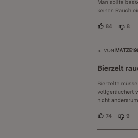
Man sollte bess
keinen Rauch ei
84
Unterstütz
8
Abl
5.
KOMMENTAR
VON
:
MATZE19
Bierzelt rau
Bierzelte müsse
vollgeräuchert 
nicht andersrum
74
Unterstütz
9
Abl