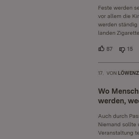
Feste werden seh
vor allem die K
werden ständig 
landen Zigaret
87
Unterstütz
15
Ab
17.
KOMMENTAR
VON
:
LÖWEN
Wo Mensche
werden, we
Auch durch Pas
Niemand sollte 
Veranstaltung t