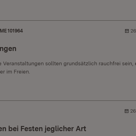
er.
blehner.
ME 101964
26
ungen
Veranstaltungen sollten grundsätzlich rauchfrei sein, 
r im Freien.
er.
lehner.
26
n bei Festen jeglicher Art