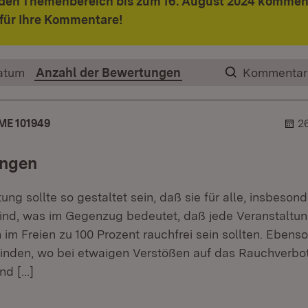
 den Themenbereich bis zum 16. August 2024 kommen
für Ihre Kommentare!
atum
Anzahl der Bewertungen
Kommentar
E 101949
2
ungen
ung sollte so gestaltet sein, daß sie für alle, insbeson
sind, was im Gegenzug bedeutet, daß jede Veranstaltu
im Freien zu 100 Prozent rauchfrei sein sollten. Ebenso
tfinden, wo bei etwaigen Verstößen auf das Rauchverb
und
[…]