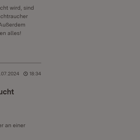
cht wird, sind
ichtraucher
. Außerdem
n alles!
.07.2024
18:34
ucht
r an einer