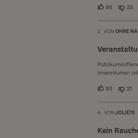
95
Unterstütz
23
A
2.
KOMMENTAR
VON
:
OHNE NA
Veranstalt
Publikumsoffene 
Innenräumen ode
93
Unterstütz
21
Ab
4.
KOMMENTAR
VON
:
JOLIE70
Kein Rauche