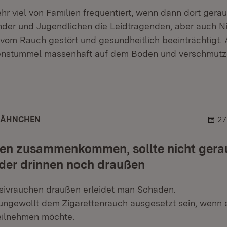
r viel von Familien frequentiert, wenn dann dort gerau
inder und Jugendlichen die Leidtragenden, aber auch N
vom Rauch gestört und gesundheitlich beeinträchtigt
tenstummel massenhaft auf dem Boden und verschmutze
er.
lehner.
ZÄHNCHEN
27
n zusammenkommen, sollte nicht gera
der drinnen noch draußen
sivrauchen draußen erleidet man Schaden.
ungewollt dem Zigarettenrauch ausgesetzt sein, wenn e
eilnehmen möchte.