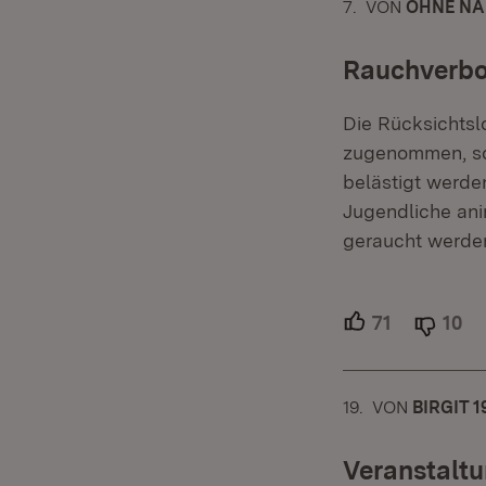
7.
KOMMENTAR
VON
:
OHNE NA
Rauchverbot
Die Rücksichtslo
zugenommen, so
belästigt werde
Jugendliche anim
geraucht werden
71
Unterstütz
10
Ab
19.
KOMMENTAR
VON
:
BIRGIT 1
Veranstalt