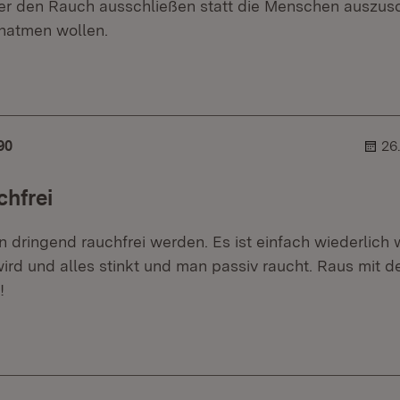
er den Rauch ausschließen statt die Menschen auszusc
natmen wollen.
er.
ehner.
90
26
chfrei
n dringend rauchfrei werden. Es ist einfach wiederlich 
wird und alles stinkt und man passiv raucht. Raus mit 
!
er.
ehner.