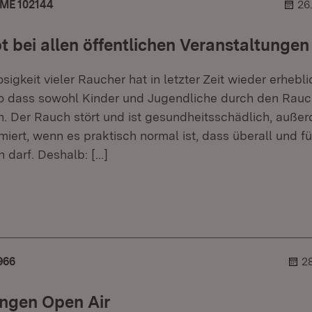
ME 102144
26
 bei allen öffentlichen Veranstaltungen
sigkeit vieler Raucher hat in letzter Zeit wieder erhebli
 dass sowohl Kinder und Jugendliche durch den Rauc
n. Der Rauch stört und ist gesundheitsschädlich, auß
iert, wenn es praktisch normal ist, dass überall und für
 darf. Deshalb:
[…]
er.
lehner.
966
2
ungen Open Air