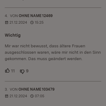
4.
KOMMENTAR
VON
:
OHNE NAME 12469
21.12.2024
15:25
Wichtig
Mir war nicht bewusst, dass ältere Frauen
ausgeschlossen waren, wäre mir nicht in den Sinn
gekommen. Das muss geändert werden.
11
Unterstützer.
9
Ablehner.
3.
KOMMENTAR
VON
:
OHNE NAME 103479
21.12.2024
07:05