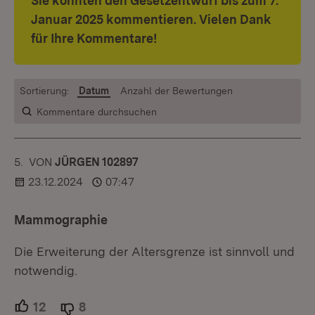
Sie konnten den Gesetzentwurf bis zum 7.
Januar 2025 kommentieren. Vielen Dank
für Ihre Kommentare!
Sortierung:
Datum
Anzahl der Bewertungen
Kommentare durchsuchen
5.
KOMMENTAR
VON
:
JÜRGEN 102897
23.12.2024
07:47
Mammographie
Die Erweiterung der Altersgrenze ist sinnvoll und
notwendig.
12
Unterstützer.
8
Ablehner.