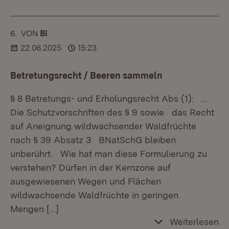
6.
KOMMENTAR
VON
:
BI
22.06.2025
15:23
Betretungsrecht / Beeren sammeln
§ 8 Betretungs- und Erholungsrecht Abs (1): …
Die Schutzvorschriften des § 9 sowie das Recht
auf Aneignung wildwachsender Waldfrüchte
nach § 39 Absatz 3 BNatSchG bleiben
unberührt. Wie hat man diese Formulierung zu
verstehen? Dürfen in der Kernzone auf
ausgewiesenen Wegen und Flächen
wildwachsende Waldfrüchte in geringen
Mengen
[…]
Weiterlesen