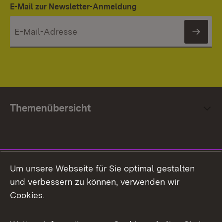
E-Mail zur Newsletter-Anmeldung
News
Themenübersicht
Social Media
Um unsere Webseite für Sie optimal gestalten
und verbessern zu können, verwenden wir
Facebook
Cookies.
Flickr