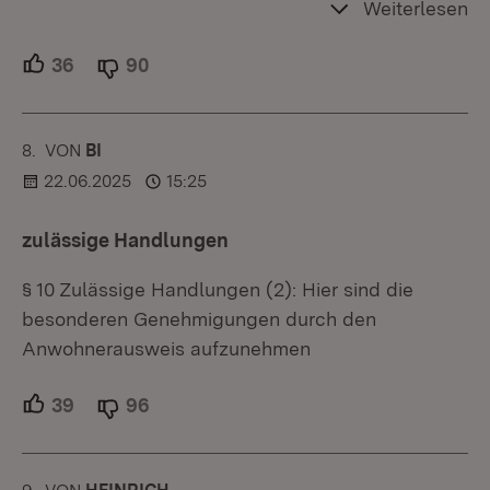
Weiterlesen
36
Unterstützer.
90
Ablehner.
8.
KOMMENTAR
VON
:
BI
22.06.2025
15:25
zulässige Handlungen
§ 10 Zulässige Handlungen (2): Hier sind die
besonderen Genehmigungen durch den
Anwohnerausweis aufzunehmen
39
Unterstützer.
96
Ablehner.