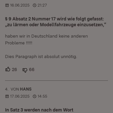
16.06.2025
21:27
§ 9 Absatz 2 Nummer 17 wird wie folgt gefasst:
„zu lärmen oder Modellfahrzeuge einzusetzen,“
haben wir in Deutschland keine anderen
Probleme !!!!!
Dies Paragraph ist absolut unnötig.
26
Unterstützer.
66
Ablehner.
4.
KOMMENTAR
VON
:
HANS
17.06.2025
14:55
In Satz 3 werden nach dem Wort