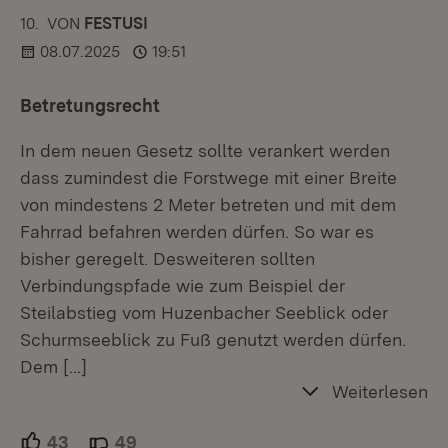
10.
KOMMENTAR
VON
:
FESTUSI
08.07.2025
19:51
Betretungsrecht
In dem neuen Gesetz sollte verankert werden
dass zumindest die Forstwege mit einer Breite
von mindestens 2 Meter betreten und mit dem
Fahrrad befahren werden dürfen. So war es
bisher geregelt. Desweiteren sollten
Verbindungspfade wie zum Beispiel der
Steilabstieg vom Huzenbacher Seeblick oder
Schurmseeblick zu Fuß genutzt werden dürfen.
Dem
[…]
Weiterlesen
43
Unterstützer.
49
Ablehner.