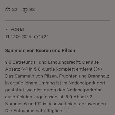
32
Unterstützer.
93
Ablehner.
7.
KOMMENTAR
VON
:
BI
22.06.2025
15:24
Sammeln von Beeren und Pilzen
§ 8 Betretungs- und Erholungsrecht: Der alte
Absatz (4) in $ 8 wurde komplett entfernt ((4)
Das Sammeln von Pilzen, Früchten und Brennholz
in ortsüblichem Umfang ist im Nationalpark dort
gestattet, wo dies durch den Nationalparkplan
ausdrücklich zugelassen ist. § 9 Absatz 2
Nummer 6 und 12 ist insoweit nicht anzuwenden.
Die Entnahme hat pfleglich
[…]