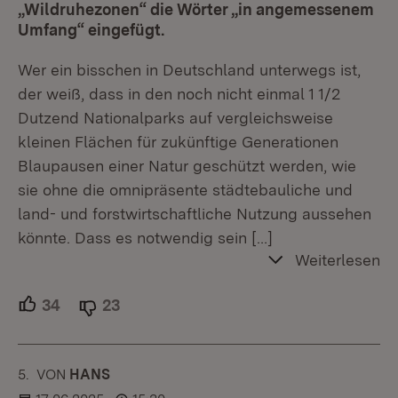
„Wildruhezonen“ die Wörter „in angemessenem
Umfang“ eingefügt.
Wer ein bisschen in Deutschland unterwegs ist,
der weiß, dass in den noch nicht einmal 1 1/2
Dutzend Nationalparks auf vergleichsweise
kleinen Flächen für zukünftige Generationen
Blaupausen einer Natur geschützt werden, wie
sie ohne die omnipräsente städtebauliche und
land- und forstwirtschaftliche Nutzung aussehen
könnte. Dass es notwendig sein
[…]
Weiterlesen
34
Unterstützer.
23
Ablehner.
5.
KOMMENTAR
VON
:
HANS