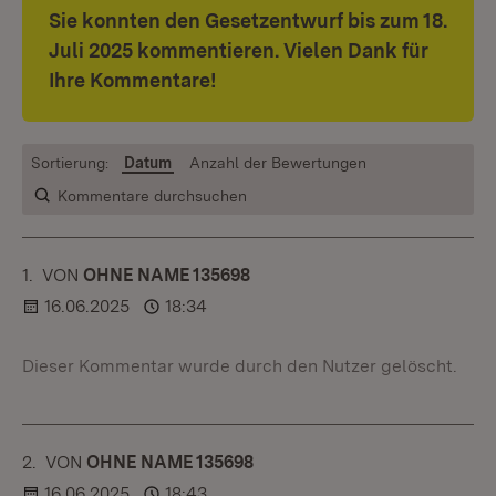
Sie konnten den Gesetzentwurf bis zum 18.
Juli 2025 kommentieren. Vielen Dank für
Ihre Kommentare!
Sortierung:
Datum
Anzahl der Bewertungen
Kommentare durchsuchen
1.
KOMMENTAR
VON
:
OHNE NAME 135698
16.06.2025
18:34
Dieser Kommentar wurde durch den Nutzer gelöscht.
2.
KOMMENTAR
VON
:
OHNE NAME 135698
16.06.2025
18:43