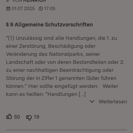
9.
KOMMENTAR
VON
:
HEINRICH
01.07.2025
17:05
§ 9 Allgemeine Schutzvorschriften
"(1) Unzulässig sind alle Handlungen, die 1. zu
einer Zerstörung, Beschädigung oder
Veränderung des Nationalparks, seiner
Landschaft oder von deren Bestandteilen oder 2.
zu einer nachhaltigen Beeinträchtigung oder
Störung der in Ziffer 1 genannten Güter führen
können." Hier sollte eingefügt werden: Weiter
kann es heißen: "Handlungen
[…]
Weiterlesen
50
Unterstützer.
19
Ablehner.