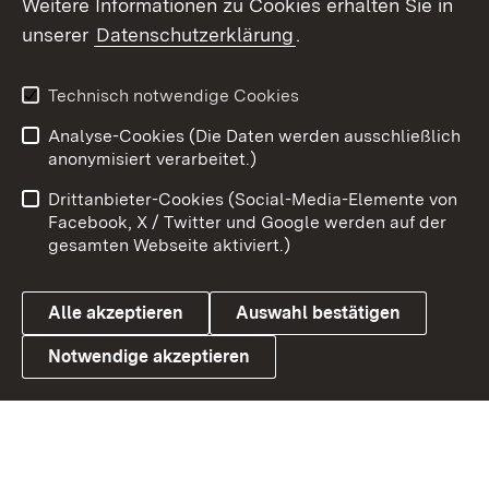
Weitere Informationen zu Cookies erhalten Sie in
X / Twitter
unserer
Datenschutzerklärung
.
Youtube
Technisch notwendige Cookies
Zum 
Analyse-Cookies (Die Daten werden ausschließlich
Impressum
Kontakt
anonymisiert verarbeitet.)
Benutzungshinweise
Netiquette
Drittanbieter-Cookies (Social-Media-Elemente von
Barrierefreiheit
Datenschutz
Facebook, X / Twitter und Google werden auf der
gesamten Webseite aktiviert.)
Cookies
Alle akzeptieren
Auswahl bestätigen
Notwendige akzeptieren
Link zum Landesportal