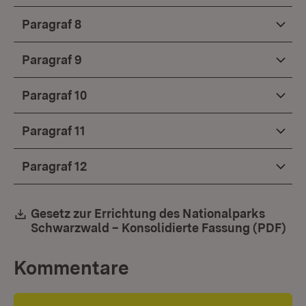
Paragraf 8
Paragraf 9
Paragraf 10
Paragraf 11
Paragraf 12
Download:
Gesetz zur Errichtung des Nationalparks
Schwarzwald – Konsolidierte Fassung (PDF)
(Öf
Kommentare