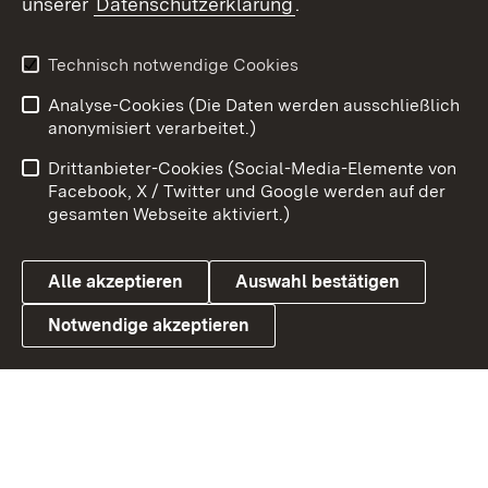
unserer
Datenschutzerklärung
.
Youtube
Technisch notwendige Cookies
Zum 
Analyse-Cookies (Die Daten werden ausschließlich
Impressum
Kontakt
anonymisiert verarbeitet.)
Benutzungshinweise
Netiquette
Drittanbieter-Cookies (Social-Media-Elemente von
Barrierefreiheit
Datenschutz
Facebook, X / Twitter und Google werden auf der
gesamten Webseite aktiviert.)
Cookies
Alle akzeptieren
Auswahl bestätigen
Notwendige akzeptieren
Link zum Landesportal