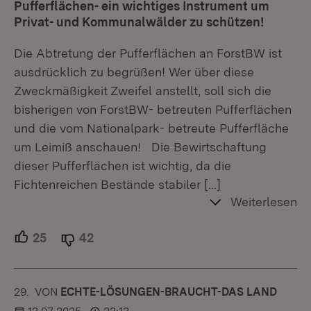
Pufferflächen- ein wichtiges Instrument um
Privat- und Kommunalwälder zu schützen!
Die Abtretung der Pufferflächen an ForstBW ist
ausdrücklich zu begrüßen! Wer über diese
Zweckmäßigkeit Zweifel anstellt, soll sich die
bisherigen von ForstBW- betreuten Pufferflächen
und die vom Nationalpark- betreute Pufferfläche
um Leimiß anschauen! Die Bewirtschaftung
dieser Pufferflächen ist wichtig, da die
Fichtenreichen Bestände stabiler
[…]
Weiterlesen
25
Unterstützer.
42
Ablehner.
29.
KOMMENTAR
VON
:
ECHTE-LÖSUNGEN-BRAUCHT-DAS LAND