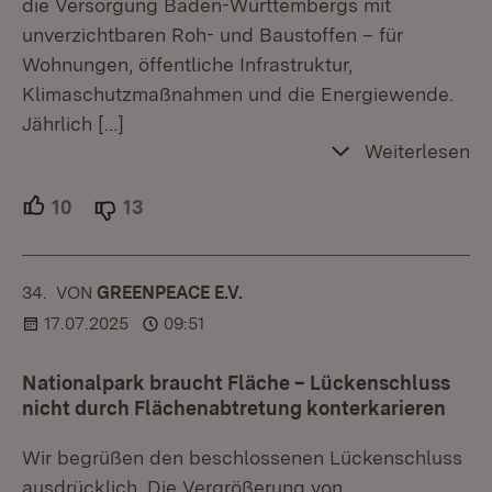
die Versorgung Baden-Württembergs mit
unverzichtbaren Roh- und Baustoffen – für
Wohnungen, öffentliche Infrastruktur,
Klimaschutzmaßnahmen und die Energiewende.
Jährlich
[…]
Weiterlesen
10
Unterstützer.
13
Ablehner.
34.
KOMMENTAR
VON
:
GREENPEACE E.V.
17.07.2025
09:51
Nationalpark braucht Fläche – Lückenschluss
nicht durch Flächenabtretung konterkarieren
Wir begrüßen den beschlossenen Lückenschluss
ausdrücklich. Die Vergrößerung von