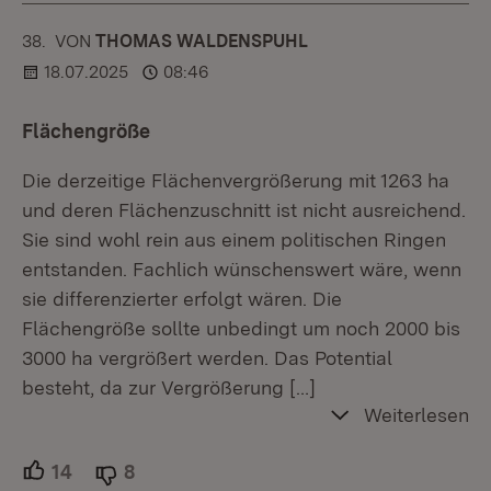
38.
KOMMENTAR
VON
:
THOMAS WALDENSPUHL
18.07.2025
08:46
Flächengröße
Die derzeitige Flächenvergrößerung mit 1263 ha
und deren Flächenzuschnitt ist nicht ausreichend.
Sie sind wohl rein aus einem politischen Ringen
entstanden. Fachlich wünschenswert wäre, wenn
sie differenzierter erfolgt wären. Die
Flächengröße sollte unbedingt um noch 2000 bis
3000 ha vergrößert werden. Das Potential
besteht, da zur Vergrößerung
[…]
Weiterlesen
14
Unterstützer.
8
Ablehner.