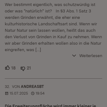
Wer bestimmt eigentlich, was schutzwürdig ist
oder was "natürlich" ist? In §3 Abs. 1 Satz 3
werden Grinden erwähnt, die eher eine
kulturhistorische Landschaftsart sind. Wenn wir
Natur Natur sein lassen wollen, heißt das auch
den Verlust von Grinden in Kauf zu nehmen. Wenn
wir aber Grinden erhalten wollen also in die Natur
eingreifen, was
[…]
Weiterlesen
18
Unterstützer.
21
Ablehner.
32.
KOMMENTAR
VON
:
ANDREASBT
15.07.2025
19:54
Die Erweiterungsfläche wird immer kleiner je