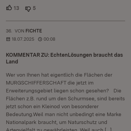
13
Unterstützer.
5
Ablehner.
36.
KOMMENTAR
VON
:
FICHTE
18.07.2025
00:08
KOMMENTAR ZU: EchtenLösungen braucht das
Land
Wer von Ihnen hat eigentlich die Flächen der
MURGSCHIFFERSCHAFT die jetzt im
Erweiterungsgebiet liegen schon gesehen? Die
Flächen z.B. rund um den Schurmsee, sind bereits
jetzt schon ein Kleinod von besonderer
Bedeutung.Weil man nicht unbedingt eine Marke
Nationalpark braucht, um Naturschutz und
Artenvielfalt zu gewährleisten. Weil auch
[…]