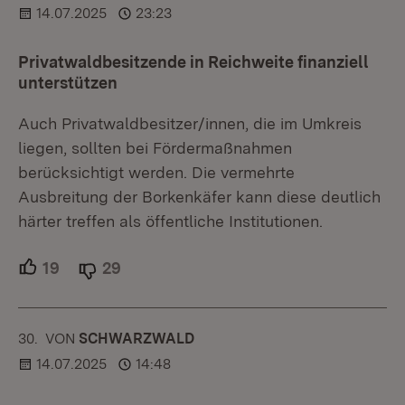
14.07.2025
23:23
Privatwaldbesitzende in Reichweite finanziell
unterstützen
Auch Privatwaldbesitzer/innen, die im Umkreis
liegen, sollten bei Fördermaßnahmen
berücksichtigt werden. Die vermehrte
Ausbreitung der Borkenkäfer kann diese deutlich
härter treffen als öffentliche Institutionen.
19
Unterstützer.
29
Ablehner.
30.
KOMMENTAR
VON
:
SCHWARZWALD
14.07.2025
14:48