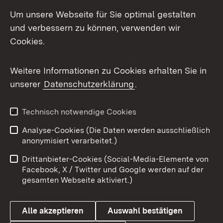
Social Media
Um unsere Webseite für Sie optimal gestalten
und verbessern zu können, verwenden wir
Facebook
Cookies.
Flickr
Weitere Informationen zu Cookies erhalten Sie in
X / Twitter
unserer
Datenschutzerklärung
.
Youtube
Technisch notwendige Cookies
Zum 
Analyse-Cookies (Die Daten werden ausschließlich
Impressum
Kontakt
anonymisiert verarbeitet.)
Benutzungshinweise
Netiquette
Drittanbieter-Cookies (Social-Media-Elemente von
Barrierefreiheit
Datenschutz
Facebook, X / Twitter und Google werden auf der
gesamten Webseite aktiviert.)
Cookies
Alle akzeptieren
Auswahl bestätigen