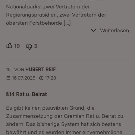
Nationalparks, zwei Vertretern der
Regierungspräsidien, zwei Vertretern der
obersten Forstbehörde
[…]
Weiterlesen
19
Unterstützer.
3
Ablehner.
15.
KOMMENTAR
VON
:
HUBERT REIF
16.07.2025
17:20
§14 Rat u. Beirat
Es gibt keinen plausiblen Grund, die
Zusammensetzung der Gremien Rat u. Beirat zu
ändern. Das bisherige System hat sich bestens
bewährt und es wurden immer einvernehmliche