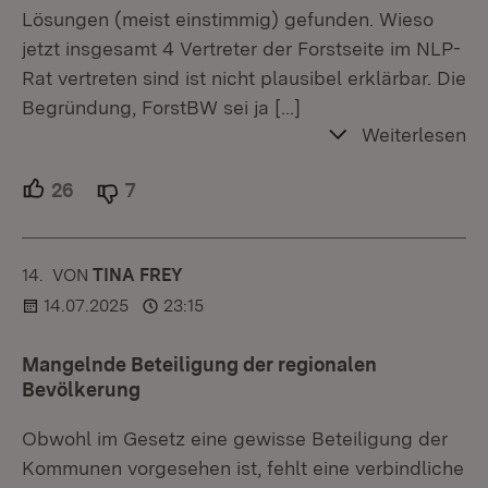
Lösungen (meist einstimmig) gefunden. Wieso
jetzt insgesamt 4 Vertreter der Forstseite im NLP-
Rat vertreten sind ist nicht plausibel erklärbar. Die
Begründung, ForstBW sei ja
[…]
Weiterlesen
26
Unterstützer.
7
Ablehner.
14.
KOMMENTAR
VON
:
TINA FREY
14.07.2025
23:15
Mangelnde Beteiligung der regionalen
Bevölkerung
Obwohl im Gesetz eine gewisse Beteiligung der
Kommunen vorgesehen ist, fehlt eine verbindliche