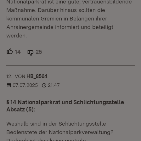
Nationalparkrat ist eine gute, vertrauensbildende
Maßnahme. Darüber hinaus sollten die
kommunalen Gremien in Belangen ihrer
Anrainergemeinde informiert und beteiligt
werden.
14
Unterstützer.
25
Ablehner.
12.
KOMMENTAR
VON
:
HB_8564
07.07.2025
21:47
§ 14 Nationalparkrat und Schlichtungsstelle
Absatz (5):
Weshalb sind in der Schlichtungsstelle
Bedienstete der Nationalparkverwaltung?
Dadurch ist dies keine neutrale