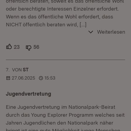
öffentlich beraten, soweit es das öffentliche Wohl
oder berechtigte Interessen Einzelner erfordert.
Wenn es das öffentliche Wohl erfordert, dass
NICHT öffentlich beraten wird,
[…]
Weiterlesen
23
Unterstützer.
56
Ablehner.
7.
KOMMENTAR
VON
:
ST
27.06.2025
15:53
Jugendvertretung
Eine Jugendvertretung im Nationalpark-Beirat
durch das Young Explorer Programm welches seit
Jahren Jugendlichen den Nationalpark näher
bringt ist eine gute Möglichkeit junge Menschen