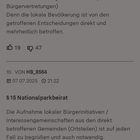
Bürgervertretungen)
Denn die lokale Bevölkerung ist von den
getroffenen Entscheidungen direkt und
mehrheitlich betroffen.
19
Unterstützer.
47
Ablehner.
10.
KOMMENTAR
VON
:
HB_8564
07.07.2025
21:22
§ 15 Nationalparkbeirat
Die Aufnahme lokaler Bürgerinitiativen /
Interessengemeinschaften aus den direkt
betroffenen Gemeinden (Ortsteilen) ist auf jeden
Fall zu begrüßen und auch notwendig.