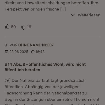
direkt von Umweltentscheidungen betroffen. Ihre
Perspektiven bringen frische
[…]
Weiterlesen
59
Unterstützer.
19
Ablehner.
8.
KOMMENTAR
VON
:
OHNE NAME 136007
28.06.2025
16:48
§ 14 Abs. 9 - öffentliches Wohl, wird nicht
öffentlich beraten
(9) Der Nationalparkrat tagt grundsätzlich
öffentlich. Abhängig von der jeweiligen
Tagesordnung kann der Nationalparkrat zu
Beginn der Sitzungen über einzelne Themen nicht