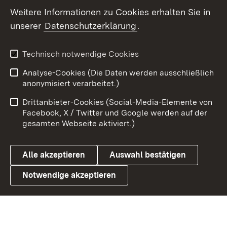
Weitere Informationen zu Cookies erhalten Sie in
X / Twitter
unserer
Datenschutzerklärung
.
Youtube
Technisch notwendige Cookies
Zum 
Analyse-Cookies (Die Daten werden ausschließlich
Impressum
Kontakt
anonymisiert verarbeitet.)
Benutzungshinweise
Netiquette
Drittanbieter-Cookies (Social-Media-Elemente von
Barrierefreiheit
Datenschutz
Facebook, X / Twitter und Google werden auf der
gesamten Webseite aktiviert.)
Cookies
Alle akzeptieren
Auswahl bestätigen
Notwendige akzeptieren
Link zum Landesportal