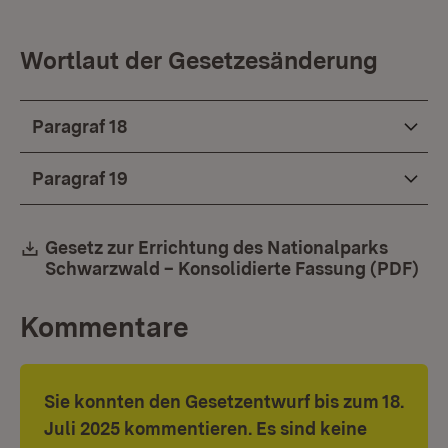
Wortlaut der Gesetzesänderung
Paragraf 18
Paragraf 19
Download:
Gesetz zur Errichtung des Nationalparks
Schwarzwald – Konsolidierte Fassung (PDF)
(Öf
Kommentare
Sie konnten den Gesetzentwurf bis zum 18.
Juli 2025 kommentieren. Es sind keine