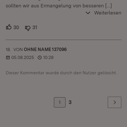
sollten wir aus Ermangelung von besseren
[…]
Weiterlesen
30
Unterstützer.
31
Ablehner.
18.
KOMMENTAR
VON
:
OHNE NAME 137096
05.08.2025
10:28
Dieser Kommentar wurde durch den Nutzer gelöscht.
1
3
Weiter