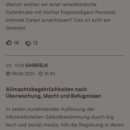
Warum wollen wir einer amerikanische
Datenkrake mit höchst fragwürdigem Personal
intimste Daten anvertrauen? Das ist echt ein
Skandal.
16
Unterstützer.
12
Ablehner.
23.
KOMMENTAR
VON
:
GABRIELK
08.08.2025
16:40
Allmachtsbegehrlichkeiten nach
Überwachung, Macht und Befugnissen
In zeiten zunehmender Auflösung der
informationellen Selbstbestimmung durch big
tech und social media, tritt die Regierung in deren