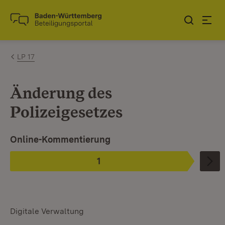
Zum Inhalt springen
Link zur Startseite
LP 17
Änderung des
Polizeigesetzes
Ist ausgewählt.
Online-Kommentierung
1
Phase
:
Digitale Verwaltung