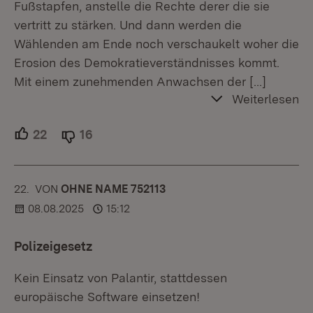
Fußstapfen, anstelle die Rechte derer die sie
vertritt zu stärken. Und dann werden die
Wählenden am Ende noch verschaukelt woher die
Erosion des Demokratieverständnisses kommt.
Mit einem zunehmenden Anwachsen der
[…]
Weiterlesen
22
Unterstützer.
16
Ablehner.
22.
KOMMENTAR
VON
:
OHNE NAME 752113
08.08.2025
15:12
Polizeigesetz
Kein Einsatz von Palantir, stattdessen
europäische Software einsetzen!