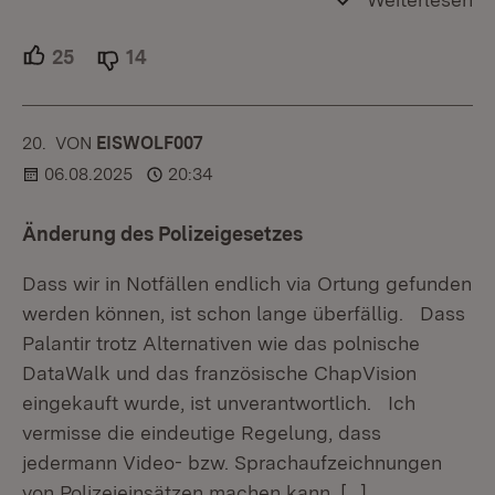
25
Unterstützer.
14
Ablehner.
20.
KOMMENTAR
VON
:
EISWOLF007
06.08.2025
20:34
Änderung des Polizeigesetzes
Dass wir in Notfällen endlich via Ortung gefunden
werden können, ist schon lange überfällig. Dass
Palantir trotz Alternativen wie das polnische
DataWalk und das französische ChapVision
eingekauft wurde, ist unverantwortlich. Ich
vermisse die eindeutige Regelung, dass
jedermann Video- bzw. Sprachaufzeichnungen
von Polizeieinsätzen machen kann.
[…]