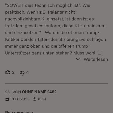
"SOWEIT dies technisch möglich ist". Wie
praktisch. Wenn z.B. Palantir nicht-
nachvollziehbare KI einsetzt, ist dann ist es
trotzdem gesetzeskonform, diese KI zu trainieren
und einzusetzen? Warum die offenen Trump-
Kritiker bei den Täter-Identifizierungsvorschlägen
immer ganz oben und die offenen Trump-
Unterstützer ganz unten stehen? Muss wohl
[…]
Weiterlesen
2
Unterstützer.
4
Ablehner.
25.
KOMMENTAR
VON
:
OHNE NAME 2482
13.08.2025
15:51
Polizeigesetz