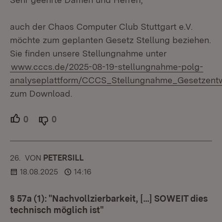
auch der Chaos Computer Club Stuttgart e.V.
möchte zum geplanten Gesetz Stellung beziehen.
Sie finden unsere Stellungnahme unter
www.cccs.de/2025-08-19-stellungnahme-polg-
analyseplattform/CCCS_Stellungnahme_Gesetzent
zum Download.
0
Unterstützer.
0
Ablehner.
26.
KOMMENTAR
VON
:
PETERSILL
18.08.2025
14:16
§ 57a (1): "Nachvollzierbarkeit, [...] SOWEIT dies
technisch möglich ist"