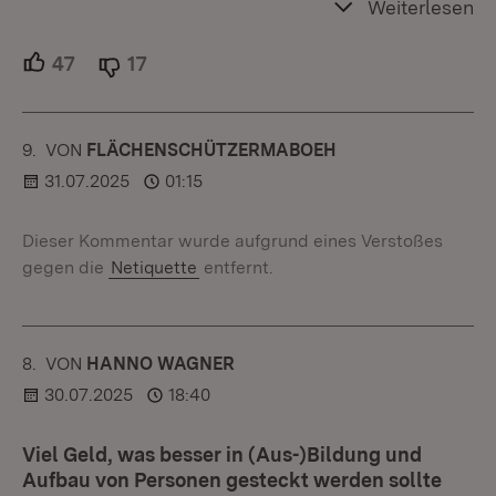
Weiterlesen
47
Unterstützer.
17
Ablehner.
9.
KOMMENTAR
VON
:
FLÄCHENSCHÜTZERMABOEH
31.07.2025
01:15
Dieser Kommentar wurde aufgrund eines Verstoßes
gegen die
Netiquette
entfernt.
8.
KOMMENTAR
VON
:
HANNO WAGNER
30.07.2025
18:40
Viel Geld, was besser in (Aus-)Bildung und
Aufbau von Personen gesteckt werden sollte