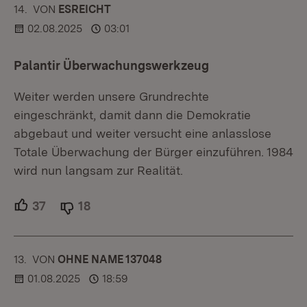
14.
KOMMENTAR
VON
:
ESREICHT
02.08.2025
03:01
Palantir Überwachungswerkzeug
Weiter werden unsere Grundrechte
eingeschränkt, damit dann die Demokratie
abgebaut und weiter versucht eine anlasslose
Totale Überwachung der Bürger einzuführen. 1984
wird nun langsam zur Realität.
37
Unterstützer.
18
Ablehner.
13.
KOMMENTAR
VON
:
OHNE NAME 137048
01.08.2025
18:59