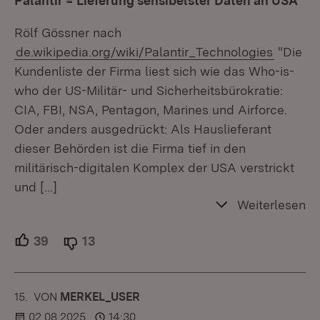
Palantir = Lieferung sensibelster Daten an USA
Rölf Gössner nach
de.wikipedia.org/wiki/Palantir_Technologies
"Die
Kundenliste der Firma liest sich wie das Who-is-
who der US-Militär- und Sicherheitsbürokratie:
CIA, FBI, NSA, Pentagon, Marines und Airforce.
Oder anders ausgedrückt: Als Hauslieferant
dieser Behörden ist die Firma tief in den
militärisch-digitalen Komplex der USA verstrickt
und
[…]
Weiterlesen
39
Unterstützer.
13
Ablehner.
15.
KOMMENTAR
VON
:
MERKEL_USER
02.08.2025
14:30