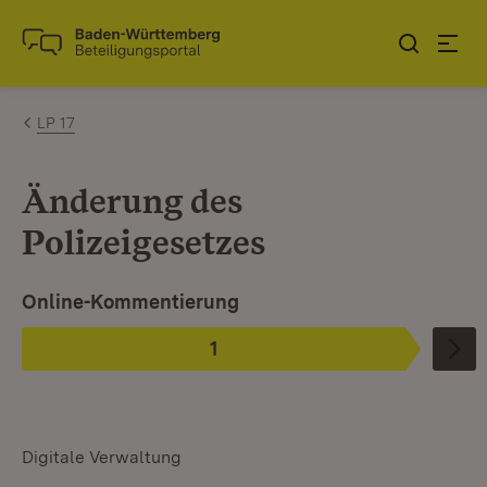
Zum Inhalt springen
Link zur Startseite
LP 17
Änderung des
Polizeigesetzes
Ist ausgewählt.
Online-Kommentierung
1
Phase
:
Digitale Verwaltung