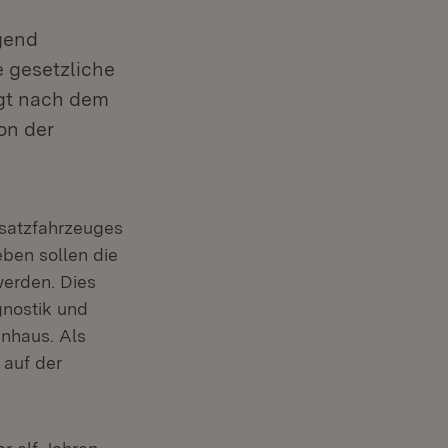
gend
e gesetzliche
rägt nach dem
on der
nsatzfahrzeuges
ben sollen die
werden. Dies
gnostik und
nhaus. Als
 auf der