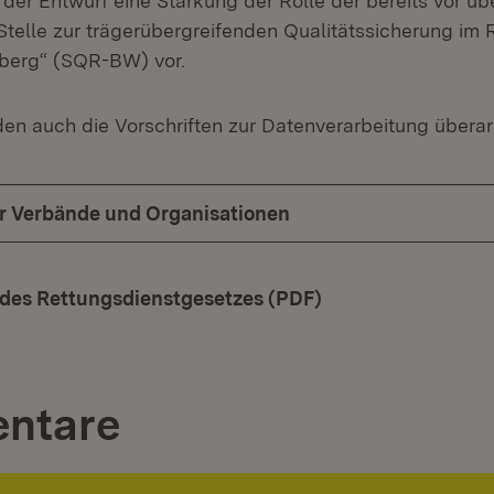
der Entwurf eine Stärkung der Rolle der bereits vor übe
„Stelle zur trägerübergreifenden Qualitätssicherung im 
erg“ (SQR-BW) vor.
den auch die Vorschriften zur Datenverarbeitung überar
ür Verbände und Organisationen
des Rettungsdienstgesetzes (PDF)
(Öffnet in neuem 
ntare