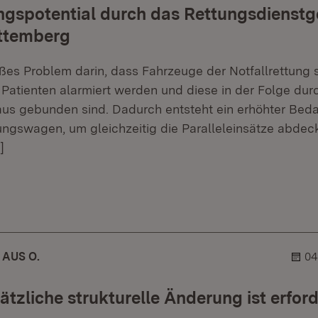
ngspotential durch das Rettungsdienstg
ttemberg
ßes Problem darin, dass Fahrzeuge der Notfallrettung s
n Patienten alarmiert werden und diese in der Folge dur
aus gebunden sind. Dadurch entsteht ein erhöhter Beda
ngswagen, um gleichzeitig die Paralleleinsätze abdec
]
er.
lehner.
 AUS O.
04
ätzliche strukturelle Änderung ist erford