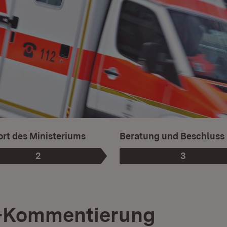
rt des Ministeriums
Beratung und Beschluss
2
3
Phase
:
Phase
:
-Kommentierung