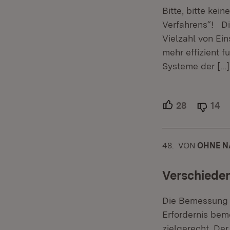
Bitte, bitte ke
Verfahrens“! Die
Vielzahl von Ei
mehr effizient f
Systeme der
[…]
28
Unterstütz
14
Ab
48.
KOMMENTAR
VON
:
OHNE N
Verschiede
Die Bemessung d
Erfordernis bem
zielgerecht. De