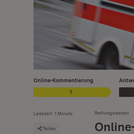
Ist ausgewählt.
Online-Kommentierung
Antwo
1
Phase
:
Rettungswesen
Lesezeit: 1 Minute
Online
Teilen