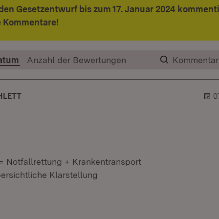
den Gesetzentwurf bis zum 17. Januar 2024 kommenti
re Kommentare!
atum
Anzahl der Bewertungen
Kommentar
HLETT
0
= Notfallrettung + Krankentransport
bersichtliche Klarstellung
er.
ehner.