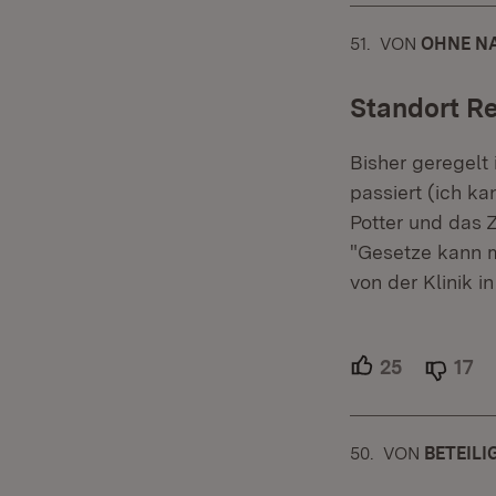
51.
KOMMENTAR
VON
:
OHNE NA
Standort Re
Bisher geregelt
passiert (ich k
Potter und das Z
"Gesetze kann 
von der Klinik in
25
Unterstütz
17
Ab
50.
KOMMENTAR
VON
:
BETEIL