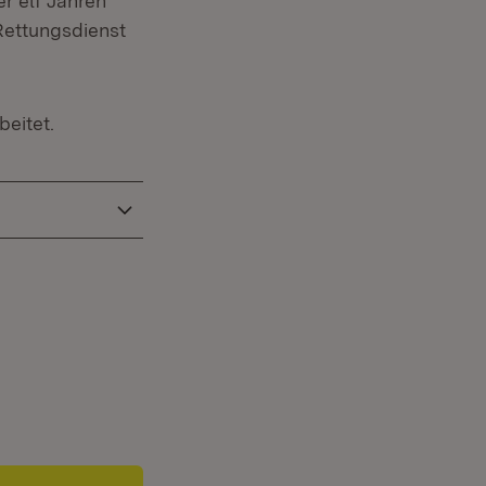
r elf Jahren
Rettungsdienst
beitet.
Fenster)