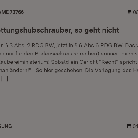
ME 73766
06
ttungshubschrauber, so geht nicht
 in § 3 Abs. 2 RDG BW, jetzt in § 6 Abs 6 RDG BW. Das 
ann nur für den Bodenseekreis sprechen) erinnert mich s
aubereiministerium! Sobald ein Gericht "Recht" spricht s
man ändern!" So hier geschehen. Die Verlegung des 
[…]
er.
lehner.
IGUNG
04