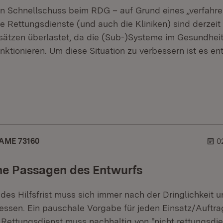
inen Schnellschuss beim RDG – auf Grund eines „verfahr
 Rettungsdienste (und auch die Kliniken) sind derzeit 
nsätzen überlastet, da die (Sub-)Systeme im Gesundhei
unktionieren. Um diese Situation zu verbessern ist es en
er.
lehner.
AME 73160
0
ne Passagen des Entwurfs
es Hilfsfrist muss sich immer nach der Dringlichkeit u
essen. Ein pauschale Vorgabe für jeden Einsatz/Auftrag
r Rettungsdienst muss nachhaltig von "nicht rettungsdie