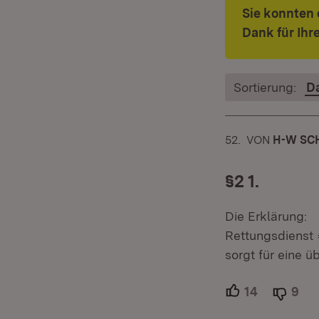
Sie konnten 
Dank für Ih
Sortierung:
D
52.
KOMMENTAR
VON
:
H-W SC
§2 1.
Die Erklärung:
Rettungsdienst 
sorgt für eine ü
14
Unterstütz
9
Abl