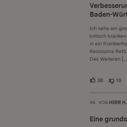
Verbesseru
Baden-Wür
Ich sehe ein gro
kritisch kranke
in ein Krankenh
Ressource Rettu
Des Weiteren
[…
38
Unterstütz
15
Ab
49.
KOMMENTAR
VON
:
HERR H.
Eine grunds