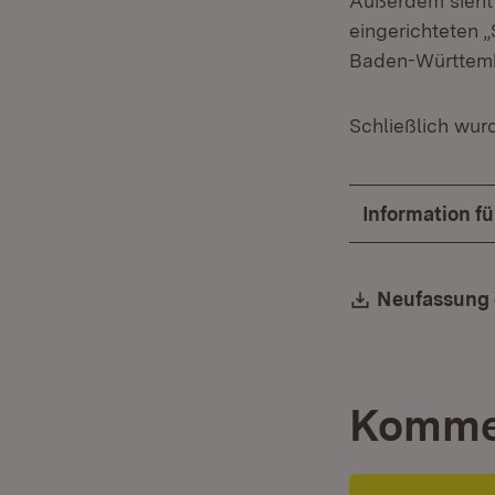
Außerdem sieht 
eingerichteten 
Baden-Württemb
Schließlich wur
Information f
Download:
Neufassung 
Komme