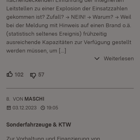
Leitstellen zu einer Explosion der Einsatzzahlen
gekommen ist? Zufall? -> NEIN! -> Warum? -> Weil
bei der Meldung mit Hinweis auf einen Brand o.ä.
(statistisch seltenes Ereignis) frühzeitig
ausreichende Kapazitäten zur Verfügung gestellt
werden müssen, um
[…]
Weiterlesen
102
Unterstützer.
57
Ablehner.
8.
KOMMENTAR
VON
:
MASCHI
03.12.2023
19:05
Sonderfahrzeuge & KTW
Zur Vorhaltung und Finanzierung von