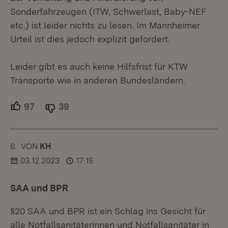
Sonderfahrzeugen (ITW, Schwerlast, Baby-NEF
etc.) ist leider nichts zu lesen. Im Mannheimer
Urteil ist dies jedoch explizit gefordert.
Leider gibt es auch keine Hilfsfrist für KTW
Transporte wie in anderen Bundesländern.
97
Unterstützer.
39
Ablehner.
6.
KOMMENTAR
VON
:
KH
03.12.2023
17:15
SAA und BPR
§20 SAA und BPR ist ein Schlag ins Gesicht für
alle Notfallsanitäterinnen und Notfallsanitäter in