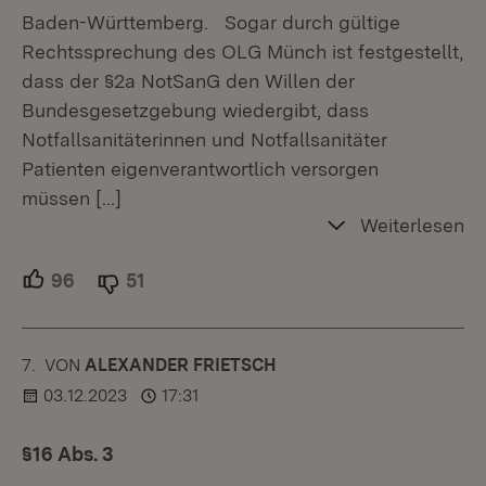
Baden-Württemberg. Sogar durch gültige
Rechtssprechung des OLG Münch ist festgestellt,
dass der §2a NotSanG den Willen der
Bundesgesetzgebung wiedergibt, dass
Notfallsanitäterinnen und Notfallsanitäter
Patienten eigenverantwortlich versorgen
müssen
[…]
Weiterlesen
96
Unterstützer.
51
Ablehner.
7.
KOMMENTAR
VON
:
ALEXANDER FRIETSCH
03.12.2023
17:31
§16 Abs. 3