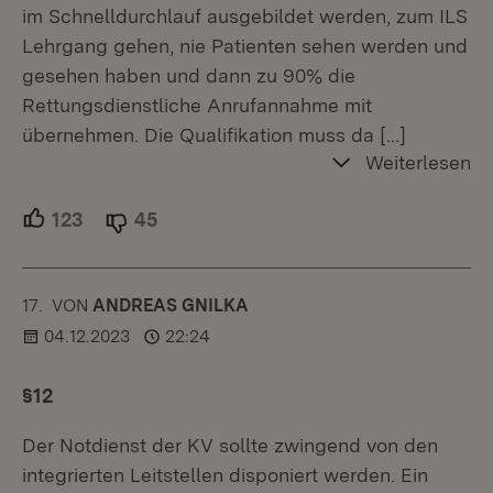
im Schnelldurchlauf ausgebildet werden, zum ILS
Lehrgang gehen, nie Patienten sehen werden und
gesehen haben und dann zu 90% die
Rettungsdienstliche Anrufannahme mit
übernehmen. Die Qualifikation muss da
[…]
Weiterlesen
123
Unterstützer.
45
Ablehner.
17.
KOMMENTAR
VON
:
ANDREAS GNILKA
04.12.2023
22:24
§12
Der Notdienst der KV sollte zwingend von den
integrierten Leitstellen disponiert werden. Ein