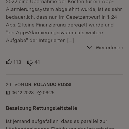
2022 eine Übernahme der Kosten für ein App-
Alarmierungssystem abgelehnt wurde, ist es sehr
bedauerlich, dass nun im Gesetzentwurf in § 24
Abs. 2 keine Finanzierung geregelt wurde und
"ein App-Alarmierungssystem als weitere
Aufgabe" der Integrierten
[…]
Weiterlesen
113
Unterstützer.
41
Ablehner.
20.
KOMMENTAR
VON
:
DR. ROLANDO ROSSI
06.12.2023
06:25
Besetzung Rettungsleitstelle
Ist jemand aufgefallen, dass es parallel zur
flächendeckenden Einführung der Integrierten