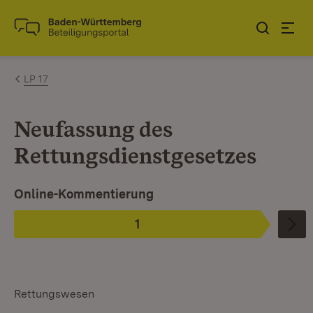
Zum Inhalt springen
Link zur Startseite
LP 17
Neufassung des
Rettungsdienstgesetzes
Ist ausgewählt.
Online-Kommentierung
1
Phase
:
Rettungswesen