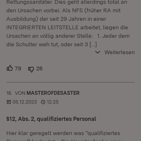
Rettungssanitäter. Dies geht allerdings total an
den Ursachen vorbei. Als NFS (früher RA mit
Ausbildung) der seit 29 Jahren in einer
INTEGRIERTEN LEITSTELLE arbeitet, liegen die
Ursachen an völlig anderer Stelle: 1. Jeder dem
die Schulter weh tut, oder seit 3
[…]
Weiterlesen
79
Unterstützer.
26
Ablehner.
18.
KOMMENTAR
VON
:
MASTEROFDESASTER
05.12.2023
12:25
§12, Abs. 2, qualifiziertes Personal
Hier klar geregelt werden was "qualifiziertes