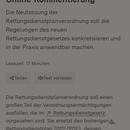
Die Neufassung der
Rettungsdienstplanverordnung soll die
Regelungen des neuen
Rettungsdienstgesetzes konkretisieren und
in der Praxis anwendbar machen.
Lesezeit: 17 Minuten
Teilen
Text vorlesen
Die Rettungsdienstplanverordnung soll einen
großen Teil der Verordnungsermächtigungen
Extern:
(Öffnet in
ausfüllen, die im
Rettungsdienstgesetz
Down
vorgesehen sind. Sie ersetzt den bisherigen
(Öffnet in neuem Fen
Rettungsdienstplan 2022 (PDF)
, dessen