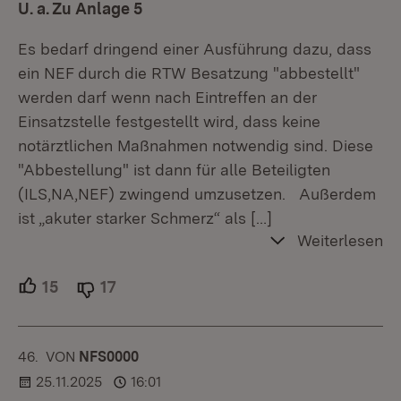
U. a. Zu Anlage 5
Es bedarf dringend einer Ausführung dazu, dass
ein NEF durch die RTW Besatzung "abbestellt"
werden darf wenn nach Eintreffen an der
Einsatzstelle festgestellt wird, dass keine
notärztlichen Maßnahmen notwendig sind. Diese
"Abbestellung" ist dann für alle Beteiligten
(ILS,NA,NEF) zwingend umzusetzen. Außerdem
ist „akuter starker Schmerz“ als
[…]
Weiterlesen
15
Unterstützer.
17
Ablehner.
46.
KOMMENTAR
VON
:
NFS0000
25.11.2025
16:01