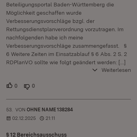
Beteiligungsportal Baden-Württemberg die
Möglichkeit geschaffen wurde
Verbesserungsvorschläge bzgl. der
Rettungsdienstplanverordnung vorzutragen. Im
nachfolgenden habe ich meine
Verbesserungsvorschläge zusammengefasst. §
6 Weitere Zeiten im Einsatzablauf § 6 Abs. 2 S. 2
RDPlanVO sollte wie folgt geändert werden:
[…]
Weiterlesen
0
Unterstützer.
0
Ablehner.
53.
KOMMENTAR
VON
:
OHNE NAME 138284
02.12.2025
21:11
§ 12 Bereichsausschuss