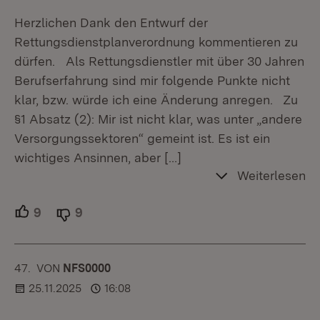
Herzlichen Dank den Entwurf der
Rettungsdienstplanverordnung kommentieren zu
dürfen. Als Rettungsdienstler mit über 30 Jahren
Berufserfahrung sind mir folgende Punkte nicht
klar, bzw. würde ich eine Änderung anregen. Zu
§1 Absatz (2): Mir ist nicht klar, was unter „andere
Versorgungssektoren“ gemeint ist. Es ist ein
wichtiges Ansinnen, aber
[…]
Weiterlesen
9
Unterstützer.
9
Ablehner.
47.
KOMMENTAR
VON
:
NFS0000
25.11.2025
16:08