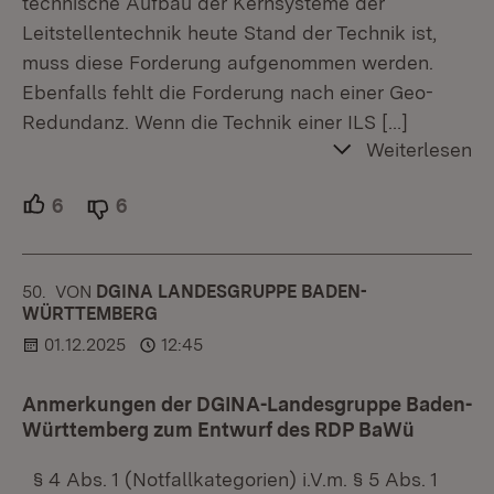
technische Aufbau der Kernsysteme der
Leitstellentechnik heute Stand der Technik ist,
muss diese Forderung aufgenommen werden.
Ebenfalls fehlt die Forderung nach einer Geo-
Redundanz. Wenn die Technik einer ILS
[…]
Weiterlesen
6
Unterstützer.
6
Ablehner.
50.
KOMMENTAR
VON
:
DGINA LANDESGRUPPE BADEN-
WÜRTTEMBERG
01.12.2025
12:45
Anmerkungen der DGINA-Landesgruppe Baden-
Württemberg zum Entwurf des RDP BaWü
§ 4 Abs. 1 (Notfallkategorien) i.V.m. § 5 Abs. 1