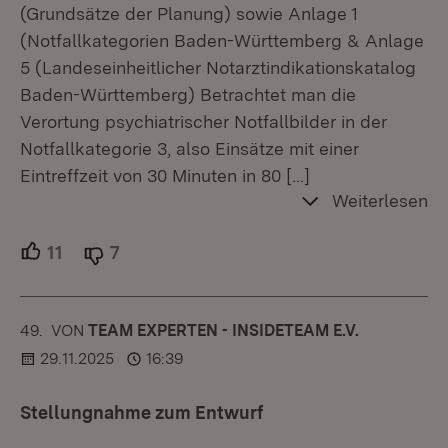
(Grundsätze der Planung) sowie Anlage 1
(Notfallkategorien Baden-Württemberg & Anlage
5 (Landeseinheitlicher Notarztindikationskatalog
Baden-Württemberg) Betrachtet man die
Verortung psychiatrischer Notfallbilder in der
Notfallkategorie 3, also Einsätze mit einer
Eintreffzeit von 30 Minuten in 80
[…]
Weiterlesen
11
Unterstützer.
7
Ablehner.
49.
KOMMENTAR
VON
:
TEAM EXPERTEN - INSIDETEAM E.V.
29.11.2025
16:39
Stellungnahme zum Entwurf