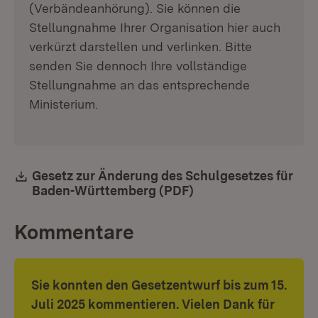
(Verbändeanhörung). Sie können die
Stellungnahme Ihrer Organisation hier auch
verkürzt darstellen und verlinken. Bitte
senden Sie dennoch Ihre vollständige
Stellungnahme an das entsprechende
Ministerium.
Download:
Gesetz zur Änderung des Schulgesetzes für
Baden-Württemberg (PDF)
(Öffnet in neuem Fen
Kommentare
Sie konnten den Gesetzentwurf bis zum 15.
Juli 2025 kommentieren. Vielen Dank für