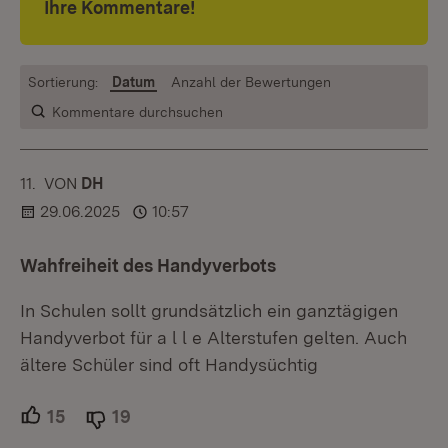
Ihre Kommentare!
Sortierung:
Datum
Anzahl der Bewertungen
Kommentare durchsuchen
11.
KOMMENTAR
VON
:
DH
29.06.2025
10:57
Wahfreiheit des Handyverbots
In Schulen sollt grundsätzlich ein ganztägigen
Handyverbot für a l l e Alterstufen gelten. Auch
ältere Schüler sind oft Handysüchtig
15
Unterstützer.
19
Ablehner.