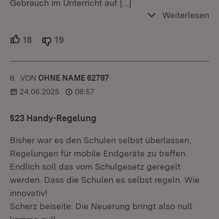
Gebrauch im Unterricht auf
[…]
Weiterlesen
18
Unterstützer.
19
Ablehner.
6.
KOMMENTAR
VON
:
OHNE NAME 62797
24.06.2025
08:57
§23 Handy-Regelung
Bisher war es den Schulen selbst überlassen,
Regelungen für mobile Endgeräte zu treffen.
Endlich soll das vom Schulgesetz geregelt
werden. Dass die Schulen es selbst regeln. Wie
innovativ!
Scherz beiseite: Die Neuerung bringt also null