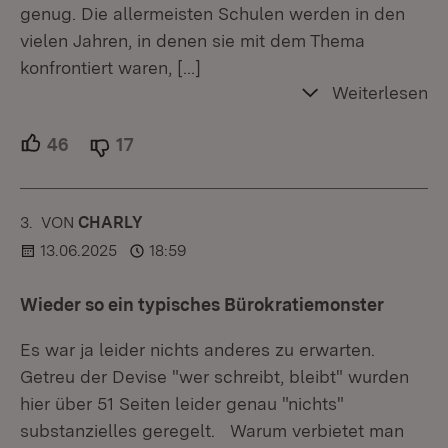
genug. Die allermeisten Schulen werden in den
vielen Jahren, in denen sie mit dem Thema
konfrontiert waren,
[…]
Weiterlesen
46
Unterstützer.
17
Ablehner.
3.
KOMMENTAR
VON
:
CHARLY
13.06.2025
18:59
Wieder so ein typisches Bürokratiemonster
Es war ja leider nichts anderes zu erwarten.
Getreu der Devise "wer schreibt, bleibt" wurden
hier über 51 Seiten leider genau "nichts"
substanzielles geregelt. Warum verbietet man