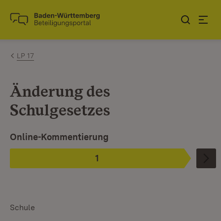
Zum Inhalt springen
Link zur Startseite
LP 17
Änderung des
Schulgesetzes
Ist ausgewählt.
Online-Kommentierung
1
Phase
:
Schule