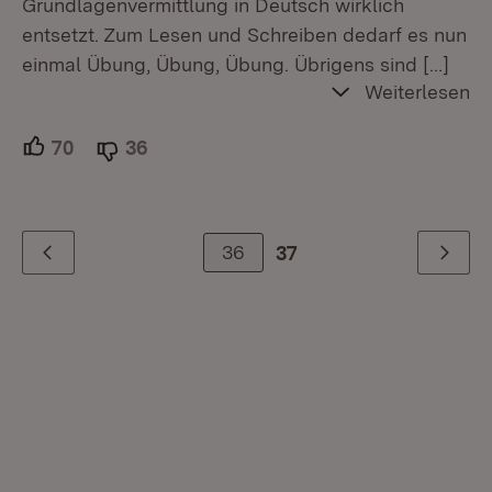
Grundlagenvermittlung in Deutsch wirklich
entsetzt. Zum Lesen und Schreiben dedarf es nun
einmal Übung, Übung, Übung. Übrigens sind
[…]
Weiterlesen
70
Unterstützer.
36
Ablehner.
36
37
Zurück
Weiter