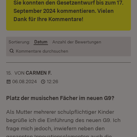
Sie konnten den Gesetzentwurf bis zum 17.
September 2024 kommentieren. Vielen
Dank für Ihre Kommentare!
Sortierung:
Datum
Anzahl der Bewertungen
Kommentare durchsuchen
15.
KOMMENTAR
VON
:
CARMEN F.
06.08.2024
12:26
Platz der musischen Fächer im neuen G9?
Als Mutter mehrerer schulpflichtiger Kinder
begrüße ich die Einführung des neuen G9. Ich
frage mich jedoch, inwiefern neben den
genannten Innovationselementen auch die