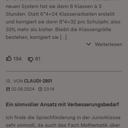
neuen System hat sie dann 8 Klassen à 3
Stunden. Statt 6*4=24 Klassenarbeiten erstellt
und korrigiert sie dann 8*4=32 pro Schuljahr, also
33% mehr als bisher. Bleibt die Klassengröße
bestehen, korrigiert sie
[…]
Weiterlesen
154
Unterstützer.
61
Ablehner.
13.
KOMMENTAR
VON
:
CLAUDI-2801
02.08.2024
23:14
Ein sinnvoller Ansatz mit Verbesserungsbedarf
Ich finde die Sprachförderung in der Juniorklasse
sehr sinnvoll, da auch das Fach Mathematik über