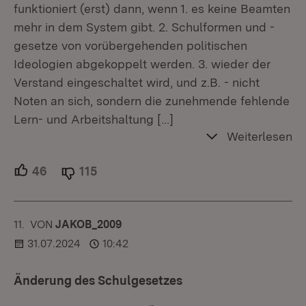
funktioniert (erst) dann, wenn 1. es keine Beamten
mehr in dem System gibt. 2. Schulformen und -
gesetze von vorübergehenden politischen
Ideologien abgekoppelt werden. 3. wieder der
Verstand eingeschaltet wird, und z.B. - nicht
Noten an sich, sondern die zunehmende fehlende
Lern- und Arbeitshaltung
[…]
Weiterlesen
46
Unterstützer.
115
Ablehner.
11.
KOMMENTAR
VON
:
JAKOB_2009
31.07.2024
10:42
Änderung des Schulgesetzes