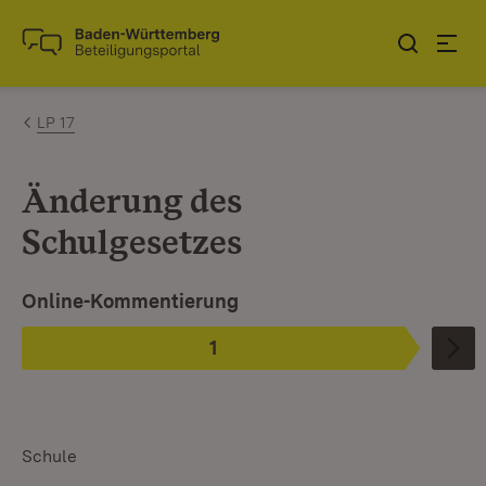
Zum Inhalt springen
Link zur Startseite
LP 17
Änderung des
Schulgesetzes
Ist ausgewählt.
Online-Kommentierung
1
Phase
:
Schule