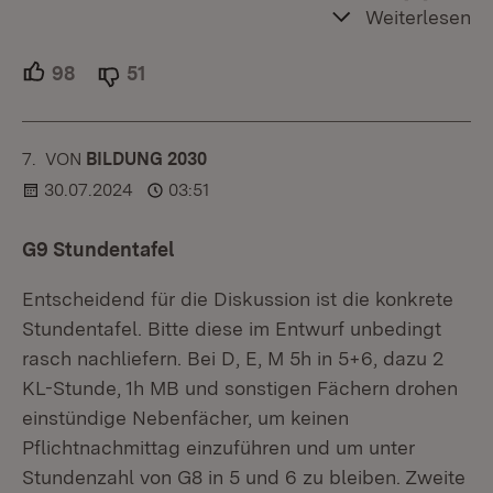
Weiterlesen
98
Unterstützer.
51
Ablehner.
7.
KOMMENTAR
VON
:
BILDUNG 2030
30.07.2024
03:51
G9 Stundentafel
Entscheidend für die Diskussion ist die konkrete
Stundentafel. Bitte diese im Entwurf unbedingt
rasch nachliefern. Bei D, E, M 5h in 5+6, dazu 2
KL-Stunde, 1h MB und sonstigen Fächern drohen
einstündige Nebenfächer, um keinen
Pflichtnachmittag einzuführen und um unter
Stundenzahl von G8 in 5 und 6 zu bleiben. Zweite