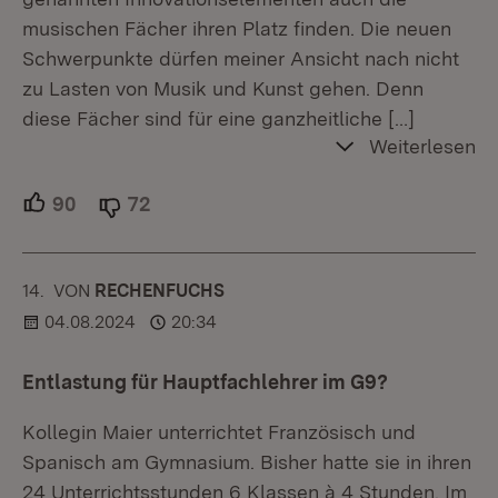
musischen Fächer ihren Platz finden. Die neuen
Schwerpunkte dürfen meiner Ansicht nach nicht
zu Lasten von Musik und Kunst gehen. Denn
diese Fächer sind für eine ganzheitliche
[…]
Weiterlesen
90
Unterstützer.
72
Ablehner.
14.
KOMMENTAR
VON
:
RECHENFUCHS
04.08.2024
20:34
Entlastung für Hauptfachlehrer im G9?
Kollegin Maier unterrichtet Französisch und
Spanisch am Gymnasium. Bisher hatte sie in ihren
24 Unterrichtsstunden 6 Klassen à 4 Stunden. Im