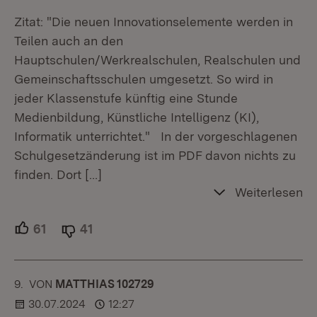
Zitat: "Die neuen Innovationselemente werden in
Teilen auch an den
Hauptschulen/Werkrealschulen, Realschulen und
Gemeinschaftsschulen umgesetzt. So wird in
jeder Klassenstufe künftig eine Stunde
Medienbildung, Künstliche Intelligenz (KI),
Informatik unterrichtet." In der vorgeschlagenen
Schulgesetzänderung ist im PDF davon nichts zu
finden. Dort
[…]
Weiterlesen
61
Unterstützer.
41
Ablehner.
9.
KOMMENTAR
VON
:
MATTHIAS 102729
30.07.2024
12:27