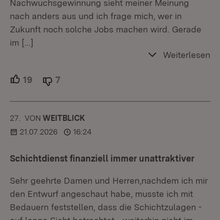
Nachwuchsgewinnung sieht meiner Meinung
nach anders aus und ich frage mich, wer in
Zukunft noch solche Jobs machen wird. Gerade
im
[…]
Weiterlesen
19
Unterstützer.
7
Ablehner.
27.
KOMMENTAR
VON
:
WEITBLICK
21.07.2026
16:24
Schichtdienst finanziell immer unattraktiver
Sehr geehrte Damen und Herren,nachdem ich mir
den Entwurf angeschaut habe, musste ich mit
Bedauern feststellen, dass die Schichtzulagen -