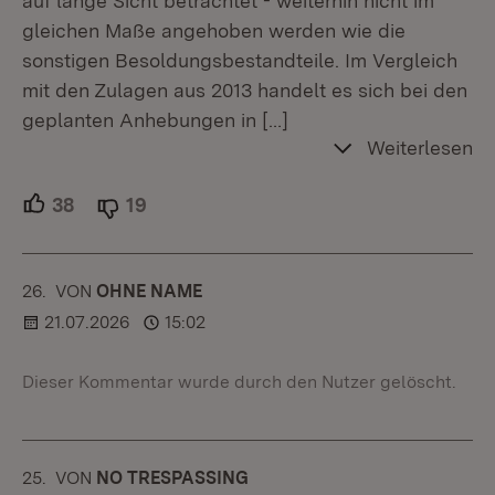
auf lange Sicht betrachtet - weiterhin nicht im
gleichen Maße angehoben werden wie die
sonstigen Besoldungsbestandteile. Im Vergleich
mit den Zulagen aus 2013 handelt es sich bei den
geplanten Anhebungen in
[…]
Weiterlesen
38
Unterstützer.
19
Ablehner.
26.
KOMMENTAR
VON
:
OHNE NAME
21.07.2026
15:02
Dieser Kommentar wurde durch den Nutzer gelöscht.
25.
KOMMENTAR
VON
:
NO TRESPASSING