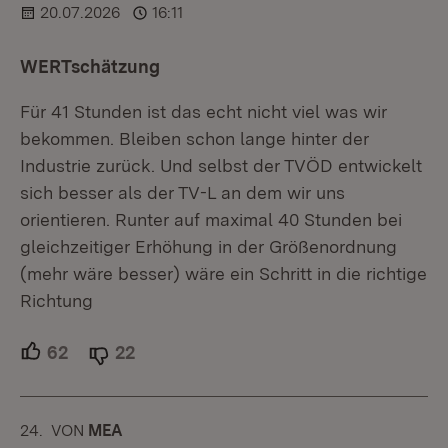
20.07.2026
16:11
WERTschätzung
Für 41 Stunden ist das echt nicht viel was wir
bekommen. Bleiben schon lange hinter der
Industrie zurück. Und selbst der TVÖD entwickelt
sich besser als der TV-L an dem wir uns
orientieren. Runter auf maximal 40 Stunden bei
gleichzeitiger Erhöhung in der Größenordnung
(mehr wäre besser) wäre ein Schritt in die richtige
Richtung
62
Unterstützer.
22
Ablehner.
24.
KOMMENTAR
VON
:
MEA