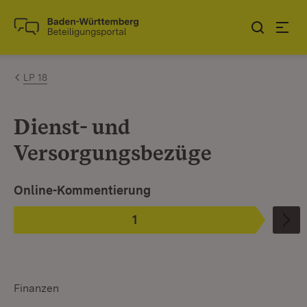
Zum Inhalt springen
Link zur Startseite
LP 18
Dienst- und
Versorgungsbezüge
Ist ausgewählt. Ist die aktuelle Phase.
Online-Kommentierung
1
Phase
:
Finanzen