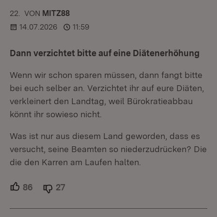
22.
KOMMENTAR
VON
:
MITZ88
14.07.2026
11:59
Dann verzichtet bitte auf eine Diätenerhöhung
Wenn wir schon sparen müssen, dann fangt bitte
bei euch selber an. Verzichtet ihr auf eure Diäten,
verkleinert den Landtag, weil Bürokratieabbau
könnt ihr sowieso nicht.
Was ist nur aus diesem Land geworden, dass es
versucht, seine Beamten so niederzudrücken? Die
die den Karren am Laufen halten.
86
Unterstützer.
27
Ablehner.