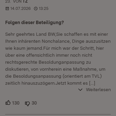
23.
KOMMENTAR
VON
:
TZ
14.07.2026
13:25
Folgen dieser Beteiligung?
Sehr geehrtes Land BW,Sie schaffen es mit einer
Ihnen inhärenten Nonchalance, Dinge auszusitzen
wie kaum jemand.Für mich war der Schritt, hier
über eine offensichtlich immer noch nicht
rechtsgerechte Besoldunganpassung zu
diskutieren, von vornherein eine Maßnahme, um
die Besoldungsanpassung (orientiert am TVL)
zeitlich hinauszuzögern.Jetzt kommt es
[…]
Weiterlesen
130
Unterstützer.
30
Ablehner.