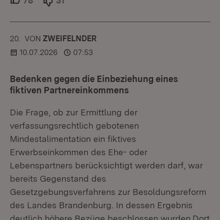
78
Unterstützer.
31
Ablehner.
20.
KOMMENTAR
VON
:
ZWEIFELNDER
10.07.2026
07:53
Bedenken gegen die Einbeziehung eines
fiktiven Partnereinkommens
Die Frage, ob zur Ermittlung der
verfassungsrechtlich gebotenen
Mindestalimentation ein fiktives
Erwerbseinkommen des Ehe- oder
Lebenspartners berücksichtigt werden darf, war
bereits Gegenstand des
Gesetzgebungsverfahrens zur Besoldungsreform
des Landes Brandenburg. In dessen Ergebnis
deutlich höhere Bezüge beschlossen wurden.Dort