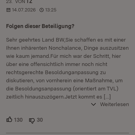
23.
KOMMENTAR
VON
:
TZ
14.07.2026
13:25
Folgen dieser Beteiligung?
Sehr geehrtes Land BW,Sie schaffen es mit einer
Ihnen inhärenten Nonchalance, Dinge auszusitzen
wie kaum jemand.Für mich war der Schritt, hier
über eine offensichtlich immer noch nicht
rechtsgerechte Besoldunganpassung zu
diskutieren, von vornherein eine Maßnahme, um
die Besoldungsanpassung (orientiert am TVL)
zeitlich hinauszuzögern.Jetzt kommt es
[…]
Weiterlesen
130
Unterstützer.
30
Ablehner.