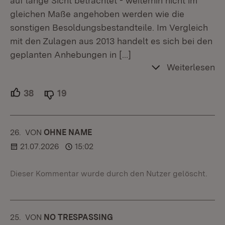
auf lange Sicht betrachtet - weiterhin nicht im
gleichen Maße angehoben werden wie die
sonstigen Besoldungsbestandteile. Im Vergleich
mit den Zulagen aus 2013 handelt es sich bei den
geplanten Anhebungen in
[…]
Weiterlesen
38
Unterstützer.
19
Ablehner.
26.
KOMMENTAR
VON
:
OHNE NAME
21.07.2026
15:02
Dieser Kommentar wurde durch den Nutzer gelöscht.
25.
KOMMENTAR
VON
:
NO TRESPASSING