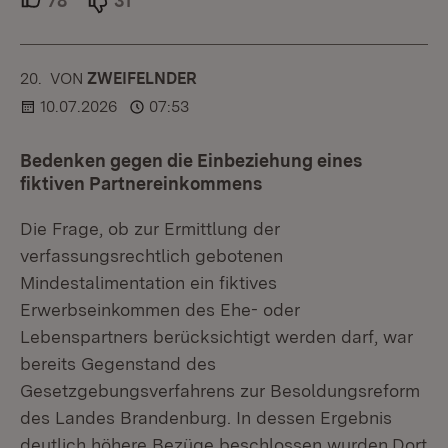
78
Unterstützer.
31
Ablehner.
20.
KOMMENTAR
VON
:
ZWEIFELNDER
10.07.2026
07:53
Bedenken gegen die Einbeziehung eines
fiktiven Partnereinkommens
Die Frage, ob zur Ermittlung der
verfassungsrechtlich gebotenen
Mindestalimentation ein fiktives
Erwerbseinkommen des Ehe- oder
Lebenspartners berücksichtigt werden darf, war
bereits Gegenstand des
Gesetzgebungsverfahrens zur Besoldungsreform
des Landes Brandenburg. In dessen Ergebnis
deutlich höhere Bezüge beschlossen wurden.Dort