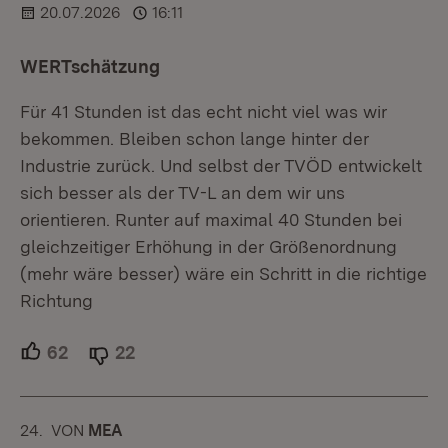
20.07.2026
16:11
WERTschätzung
Für 41 Stunden ist das echt nicht viel was wir
bekommen. Bleiben schon lange hinter der
Industrie zurück. Und selbst der TVÖD entwickelt
sich besser als der TV-L an dem wir uns
orientieren. Runter auf maximal 40 Stunden bei
gleichzeitiger Erhöhung in der Größenordnung
(mehr wäre besser) wäre ein Schritt in die richtige
Richtung
62
Unterstützer.
22
Ablehner.
24.
KOMMENTAR
VON
:
MEA