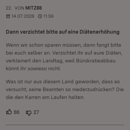
22.
KOMMENTAR
VON
:
MITZ88
14.07.2026
11:59
Dann verzichtet bitte auf eine Diätenerhöhung
Wenn wir schon sparen müssen, dann fangt bitte
bei euch selber an. Verzichtet ihr auf eure Diäten,
verkleinert den Landtag, weil Bürokratieabbau
könnt ihr sowieso nicht.
Was ist nur aus diesem Land geworden, dass es
versucht, seine Beamten so niederzudrücken? Die
die den Karren am Laufen halten.
86
Unterstützer.
27
Ablehner.