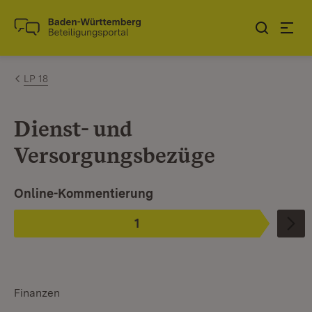
Zum Inhalt springen
Link zur Startseite
LP 18
Dienst- und
Versorgungsbezüge
Ist ausgewählt. Ist die aktuelle Phase.
Online-Kommentierung
1
Phase
:
Finanzen