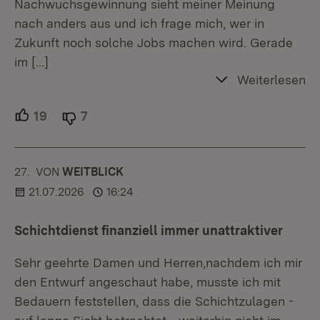
Nachwuchsgewinnung sieht meiner Meinung
nach anders aus und ich frage mich, wer in
Zukunft noch solche Jobs machen wird. Gerade
im
[…]
Weiterlesen
19
Unterstützer.
7
Ablehner.
27.
KOMMENTAR
VON
:
WEITBLICK
21.07.2026
16:24
Schichtdienst finanziell immer unattraktiver
Sehr geehrte Damen und Herren,nachdem ich mir
den Entwurf angeschaut habe, musste ich mit
Bedauern feststellen, dass die Schichtzulagen -